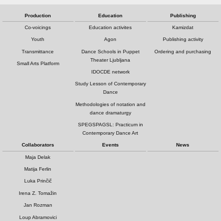
Production
Education
Publishing
Co-voicings
Education activites
Kamizdat
Youth
Agon
Publishing activity
Transmittance
Dance Schools in Puppet
Ordering and purchasing
Theater Ljubljana
Small Arts Platform
IDOCDE network
Study Lesson of Contemporary
Dance
Methodologies of notation and
dance dramaturgy
SPEGSPAGSL: Practicum in
Contemporary Dance Art
Collaborators
Events
News
Maja Delak
Matija Ferlin
Luka Prinčič
Irena Z. Tomažin
Jan Rozman
Loup Abramovici