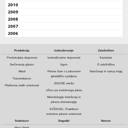
2010
2009
2008
2007
2006
Produkcija
Izobraževanje
Založništvo
Produkcijska dejavnost
Izobraževalne dejavnosti
Kamizdat
Srečevanja glasov
Agon
O založništvu
Mladi
Plesne šole v Lutkovnem
Naročanje in nakup knjig
gledališču Ljubljana
Transmittance
IDOCDE mreža
Platforma malih umetnosti
Učna ura sodobnega plesa
Metodologije beleženja in
plesna dramaturgija
SVŠGUGL: Praktikum
sodobne plesne umetnosti
Sodelavci
Dogodki
Novice
Maja Delak