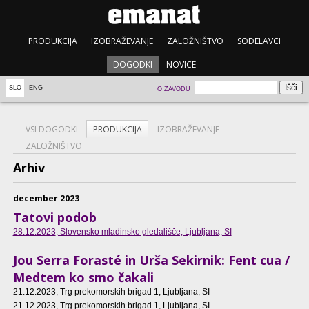
PRODUKCIJA
IZOBRAŽEVANJE
ZALOŽNIŠTVO
SODELAVCI
DOGODKI
NOVICE
SLO
ENG
O ZAVODU
VSI DOGODKI
PRODUKCIJA
IZOBRAŽEVANJE
ZALOŽNIŠTVO
Arhiv
december 2023
Tatovi podob
28.12.2023
, Slovensko mladinsko gledališče, Ljubljana, SI
Jou Serra Forasté in Urša Sekirnik: Fent cua /
Medtem ko smo čakali
21.12.2023
, Trg prekomorskih brigad 1, Ljubljana, SI
21.12.2023
, Trg prekomorskih brigad 1, Ljubljana, SI