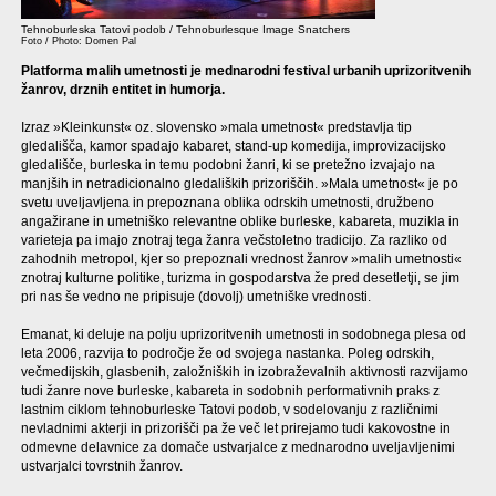
Tehnoburleska Tatovi podob / Tehnoburlesque Image Snatchers
Foto / Photo: Domen Pal
Platforma malih umetnosti je mednarodni festival urbanih uprizoritvenih
žanrov, drznih entitet in humorja.
Izraz »Kleinkunst« oz. slovensko »mala umetnost« predstavlja tip
gledališča, kamor spadajo kabaret, stand-up komedija, improvizacijsko
gledališče, burleska in temu podobni žanri, ki se pretežno izvajajo na
manjših in netradicionalno gledaliških prizoriščih. »Mala umetnost« je po
svetu uveljavljena in prepoznana oblika odrskih umetnosti, družbeno
angažirane in umetniško relevantne oblike burleske, kabareta, muzikla in
varieteja pa imajo znotraj tega žanra večstoletno tradicijo. Za razliko od
zahodnih metropol, kjer so prepoznali vrednost žanrov »malih umetnosti«
znotraj kulturne politike, turizma in gospodarstva že pred desetletji, se jim
pri nas še vedno ne pripisuje (dovolj) umetniške vrednosti.
Emanat, ki deluje na polju uprizoritvenih umetnosti in sodobnega plesa od
leta 2006, razvija to področje že od svojega nastanka. Poleg odrskih,
večmedijskih, glasbenih, založniških in izobraževalnih aktivnosti razvijamo
tudi žanre nove burleske, kabareta in sodobnih performativnih praks z
lastnim ciklom tehnoburleske Tatovi podob, v sodelovanju z različnimi
nevladnimi akterji in prizorišči pa že več let prirejamo tudi kakovostne in
odmevne delavnice za domače ustvarjalce z mednarodno uveljavljenimi
ustvarjalci tovrstnih žanrov.