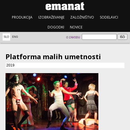
PRODUKCIJA
IZOBRAŽEVANJE
ZALOŽNIŠTVO
SODELAVCI
DOGODKI
NOVICE
SLO
ENG
O ZAVODU
Platforma malih umetnosti
2019