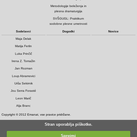
Metodologije beleženja in
plesna dramaturgija
SVŠGUGL: Praktikum
sodobne plesne umetnosti
Sodelavci
Dogodki
Novice
Maja Delak
Matija Ferlin
Luka Prinčič
Irena Z. Tomažin
Jan Rozman
Loup Abramovici
Urša Sekirnik
Jou Serra Forasté
Leon Marič
Alja Branc
Copyright © 2012 Emanat, vse pravice pridržane.
Stran uporablja piškotke.
Sprejmi