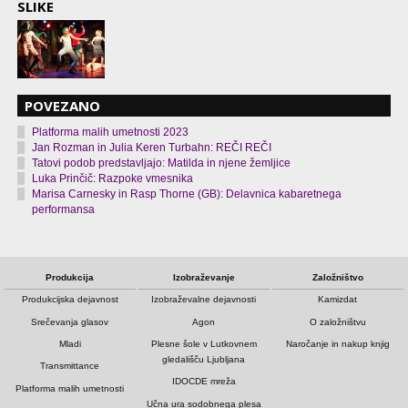
SLIKE
POVEZANO
Platforma malih umetnosti 2023
Jan Rozman in Julia Keren Turbahn: REČI REČI
Tatovi podob predstavljajo: Matilda in njene žemljice
Luka Prinčič: Razpoke vmesnika
Marisa Carnesky in Rasp Thorne (GB): Delavnica kabaretnega
performansa
Produkcija
Izobraževanje
Založništvo
Produkcijska dejavnost
Izobraževalne dejavnosti
Kamizdat
Srečevanja glasov
Agon
O založništvu
Mladi
Plesne šole v Lutkovnem
Naročanje in nakup knjig
gledališču Ljubljana
Transmittance
IDOCDE mreža
Platforma malih umetnosti
Učna ura sodobnega plesa