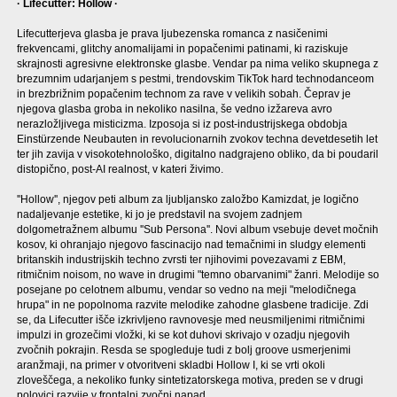
· Lifecutter: Hollow ·
Lifecutterjeva glasba je prava ljubezenska romanca z nasičenimi
frekvencami, glitchy anomalijami in popačenimi patinami, ki raziskuje
skrajnosti agresivne elektronske glasbe. Vendar pa nima veliko skupnega z
brezumnim udarjanjem s pestmi, trendovskim TikTok hard technodanceom
in brezbrižnim popačenim technom za rave v velikih sobah. Čeprav je
njegova glasba groba in nekoliko nasilna, še vedno izžareva avro
nerazložljivega misticizma. Izposoja si iz post-industrijskega obdobja
Einstürzende Neubauten in revolucionarnih zvokov techna devetdesetih let
ter jih zavija v visokotehnološko, digitalno nadgrajeno obliko, da bi poudaril
distopično, post-AI realnost, v kateri živimo.
''Hollow'', njegov peti album za ljubljansko založbo Kamizdat, je logično
nadaljevanje estetike, ki jo je predstavil na svojem zadnjem
dolgometražnem albumu ''Sub Persona''. Novi album vsebuje devet močnih
kosov, ki ohranjajo njegovo fascinacijo nad temačnimi in sludgy elementi
britanskih industrijskih techno zvrsti ter njihovimi povezavami z EBM,
ritmičnim noisom, no wave in drugimi "temno obarvanimi" žanri. Melodije so
posejane po celotnem albumu, vendar so vedno na meji "melodičnega
hrupa" in ne popolnoma razvite melodike zahodne glasbene tradicije. Zdi
se, da Lifecutter išče izkrivljeno ravnovesje med neusmiljenimi ritmičnimi
impulzi in grozečimi vložki, ki se kot duhovi skrivajo v ozadju njegovih
zvočnih pokrajin. Resda se spogleduje tudi z bolj groove usmerjenimi
aranžmaji, na primer v otvoritveni skladbi Hollow I, ki se vrti okoli
zloveščega, a nekoliko funky sintetizatorskega motiva, preden se v drugi
polovici razvije v frontalni zvočni napad.