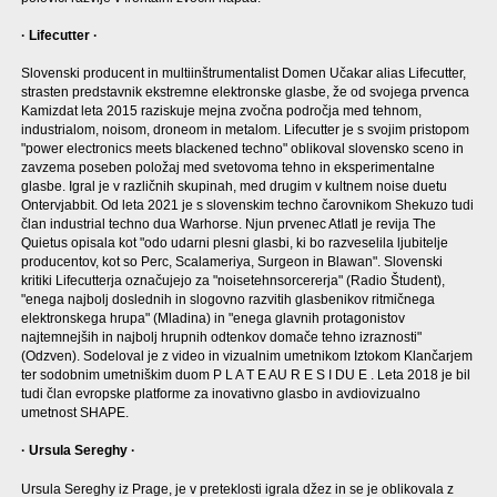
· Lifecutter ·
Slovenski producent in multiinštrumentalist Domen Učakar alias Lifecutter,
strasten predstavnik ekstremne elektronske glasbe, že od svojega prvenca
Kamizdat leta 2015 raziskuje mejna zvočna področja med tehnom,
industrialom, noisom, droneom in metalom. Lifecutter je s svojim pristopom
"power electronics meets blackened techno" oblikoval slovensko sceno in
zavzema poseben položaj med svetovoma tehno in eksperimentalne
glasbe. Igral je v različnih skupinah, med drugim v kultnem noise duetu
Ontervjabbit. Od leta 2021 je s slovenskim techno čarovnikom Shekuzo tudi
član industrial techno dua Warhorse. Njun prvenec Atlatl je revija The
Quietus opisala kot "odo udarni plesni glasbi, ki bo razveselila ljubitelje
producentov, kot so Perc, Scalameriya, Surgeon in Blawan". Slovenski
kritiki Lifecutterja označujejo za "noisetehnsorcererja" (Radio Študent),
"enega najbolj doslednih in slogovno razvitih glasbenikov ritmičnega
elektronskega hrupa" (Mladina) in "enega glavnih protagonistov
najtemnejših in najbolj hrupnih odtenkov domače tehno izraznosti"
(Odzven). Sodeloval je z video in vizualnim umetnikom Iztokom Klančarjem
ter sodobnim umetniškim duom P L A T E AU R E S I DU E . Leta 2018 je bil
tudi član evropske platforme za inovativno glasbo in avdiovizualno
umetnost SHAPE.
· Ursula Sereghy ·
Ursula Sereghy iz Prage, je v preteklosti igrala džez in se je oblikovala z