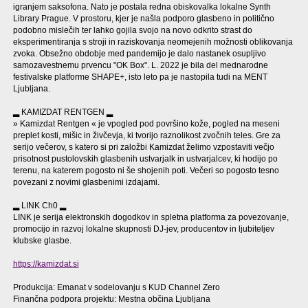
igranjem saksofona. Nato je postala redna obiskovalka lokalne Synth
Library Prague. V prostoru, kjer je našla podporo glasbeno in politično
podobno mislečih ter lahko gojila svojo na novo odkrito strast do
eksperimentiranja s stroji in raziskovanja neomejenih možnosti oblikovanja
zvoka. Obsežno obdobje med pandemijo je dalo nastanek osupljivo
samozavestnemu prvencu "OK Box". L. 2022 je bila del mednarodne
festivalske platforme SHAPE+, isto leto pa je nastopila tudi na MENT
Ljubljana.
▂ KAMIZDAT RENTGEN ▂
» Kamizdat Rentgen « je vpogled pod površino kože, pogled na meseni
preplet kosti, mišic in živčevja, ki tvorijo raznolikost zvočnih teles. Gre za
serijo večerov, s katero si pri založbi Kamizdat želimo vzpostaviti večjo
prisotnost pustolovskih glasbenih ustvarjalk in ustvarjalcev, ki hodijo po
terenu, na katerem pogosto ni še shojenih poti. Večeri so pogosto tesno
povezani z novimi glasbenimi izdajami.
▂ LINK Ch0 ▂
LINK je serija elektronskih dogodkov in spletna platforma za povezovanje,
promocijo in razvoj lokalne skupnosti DJ-jev, producentov in ljubiteljev
klubske glasbe.
https://kamizdat.si
Produkcija: Emanat v sodelovanju s KUD Channel Zero
Finančna podpora projektu: Mestna občina Ljubljana