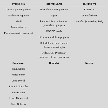
Produkcija
Izobraževanje
Založništvo
Produkcijska dejavnost
Izobraževalne dejavnosti
Kamizdat
Srečevanja glasov
Agon
O založništvu
Mladi
Plesne šole v Lutkovnem
Naročanje in nakup knjig
gledališču Ljubljana
Transmittance
IDOCDE mreža
Platforma malih umetnosti
Učna ura sodobnega plesa
Metodologije beleženja in
plesna dramaturgija
SVŠGUGL: Praktikum
sodobne plesne umetnosti
Sodelavci
Dogodki
Novice
Maja Delak
Matija Ferlin
Luka Prinčič
Irena Z. Tomažin
Jan Rozman
Loup Abramovici
Urša Sekirnik