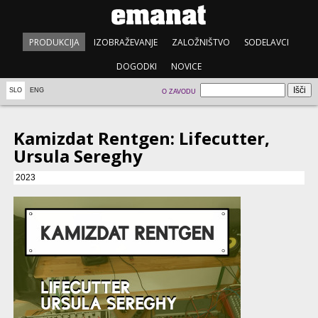
PRODUKCIJA
IZOBRAŽEVANJE
ZALOŽNIŠTVO
SODELAVCI
DOGODKI
NOVICE
SLO
ENG
O ZAVODU
Kamizdat Rentgen: Lifecutter,
Ursula Sereghy
2023