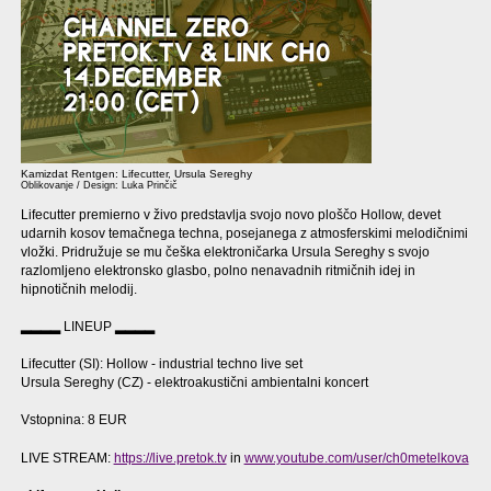
Kamizdat Rentgen: Lifecutter, Ursula Sereghy
Oblikovanje / Design: Luka Prinčič
Lifecutter premierno v živo predstavlja svojo novo ploščo Hollow, devet
udarnih kosov temačnega techna, posejanega z atmosferskimi melodičnimi
vložki. Pridružuje se mu češka elektroničarka Ursula Sereghy s svojo
razlomljeno elektronsko glasbo, polno nenavadnih ritmičnih idej in
hipnotičnih melodij.
▂▂▂▂ LINEUP ▂▂▂▂
Lifecutter (SI): Hollow - industrial techno live set
Ursula Sereghy (CZ) - elektroakustični ambientalni koncert
Vstopnina: 8 EUR
LIVE STREAM:
https://live.pretok.tv
in
www.youtube.com/user/ch0metelkova