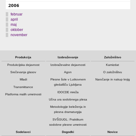
2006
februar
april
maj
oktober
november
Produkcija
Izobraževanje
Založništvo
Produkcijska dejavnost
Izobraževalne dejavnosti
Kamizdat
Srečevanja glasov
Agon
O založništvu
Mladi
Plesne šole v Lutkovnem
Naročanje in nakup knjig
gledališču Ljubljana
Transmittance
IDOCDE mreža
Platforma malih umetnosti
Učna ura sodobnega plesa
Metodologije beleženja in
plesna dramaturgija
SVŠGUGL: Praktikum
sodobne plesne umetnosti
Sodelavci
Dogodki
Novice