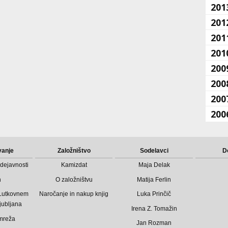
201
201
201
201
200
200
200
200
vanje
Založništvo
Sodelavci
D
dejavnosti
Kamizdat
Maja Delak
n
O založništvu
Matija Ferlin
 Lutkovnem
Naročanje in nakup knjig
Luka Prinčič
jubljana
Irena Z. Tomažin
mreža
Jan Rozman