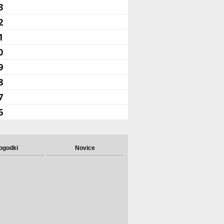
3
2
1
0
9
8
7
6
ogodki
Novice