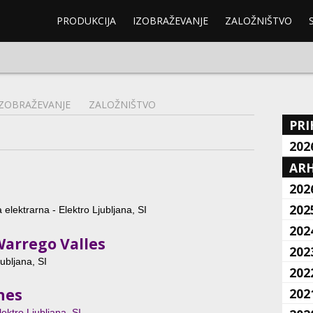
PRODUKCIJA
IZOBRAŽEVANJE
ZALOŽNIŠTVO
IZOBRAŽEVANJE
ZALOŽNIŠTVO
PRI
202
ARH
202
202
 elektrarna - Elektro Ljubljana, SI
202
arrego Valles
202
ubljana, SI
202
nes
202
ektro Ljubljana, SI