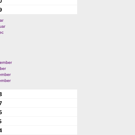
0
9
ar
uar
ec
tember
ber
ember
ember
8
7
6
5
4