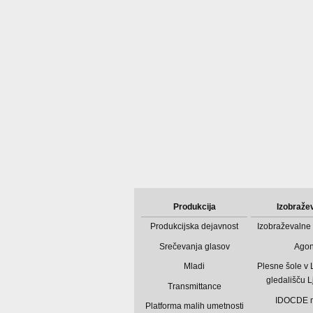
Produkcija
Izobraže
Produkcijska dejavnost
Izobraževalne 
Srečevanja glasov
Ago
Mladi
Plesne šole v
gledališču L
Transmittance
IDOCDE 
Platforma malih umetnosti