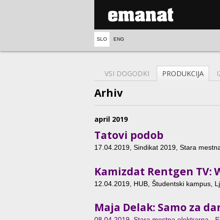
SLO
ENG
VSI DOGODKI
PRODUKCIJA
Arhiv
april 2019
Tatovi podob
17.04.2019
, Sindikat 2019, Stara mestna
Kamizdat Rentgen TV: W
12.04.2019
, HUB, Študentski kampus, Lj
Maja Delak: Samo za da
08.04.2019
, Stara mestna elektrarna - El