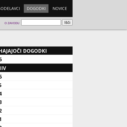
SODELAVCI
DOGODKI
NOVICE
O ZAVODU
HAJAJOČI DOGODKI
6
IV
6
5
4
3
2
1