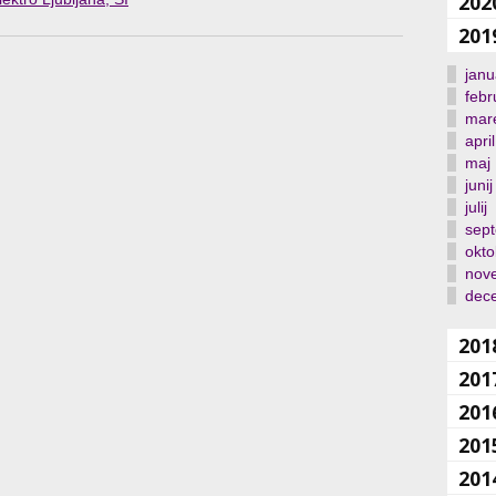
202
201
janu
febr
mar
april
maj
junij
julij
sep
okto
nov
dec
201
201
201
201
201