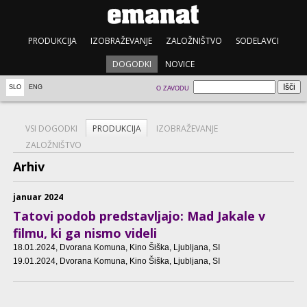
PRODUKCIJA
IZOBRAŽEVANJE
ZALOŽNIŠTVO
SODELAVCI
DOGODKI
NOVICE
SLO
ENG
O ZAVODU
VSI DOGODKI
PRODUKCIJA
IZOBRAŽEVANJE
ZALOŽNIŠTVO
Arhiv
januar 2024
Tatovi podob predstavljajo: Mad Jakale v
filmu, ki ga nismo videli
18.01.2024
, Dvorana Komuna, Kino Šiška, Ljubljana, SI
19.01.2024
, Dvorana Komuna, Kino Šiška, Ljubljana, SI