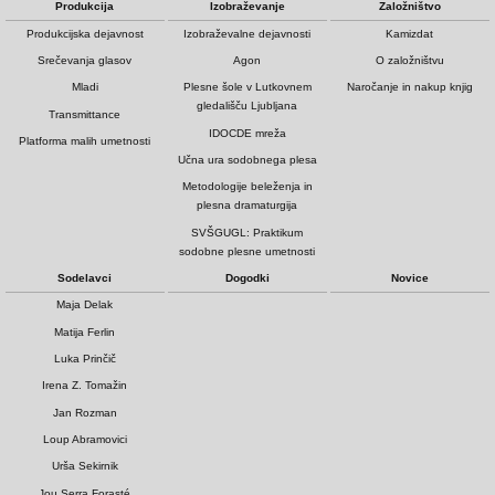
Produkcija
Izobraževanje
Založništvo
Produkcijska dejavnost
Izobraževalne dejavnosti
Kamizdat
Srečevanja glasov
Agon
O založništvu
Mladi
Plesne šole v Lutkovnem
Naročanje in nakup knjig
gledališču Ljubljana
Transmittance
IDOCDE mreža
Platforma malih umetnosti
Učna ura sodobnega plesa
Metodologije beleženja in
plesna dramaturgija
SVŠGUGL: Praktikum
sodobne plesne umetnosti
Sodelavci
Dogodki
Novice
Maja Delak
Matija Ferlin
Luka Prinčič
Irena Z. Tomažin
Jan Rozman
Loup Abramovici
Urša Sekirnik
Jou Serra Forasté