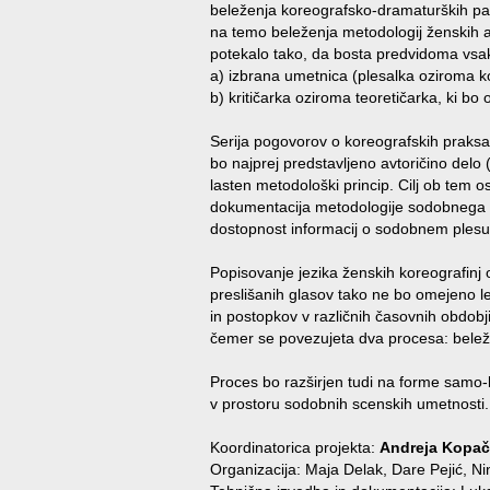
beleženja koreografsko-dramaturških paro
na temo beleženja metodologij ženskih 
potekalo tako, da bosta predvidoma vsaki
a) izbrana umetnica (plesalka oziroma k
b) kritičarka oziroma teoretičarka, ki bo 
Serija pogovorov o koreografskih praksa
bo najprej predstavljeno avtoričino delo (
lasten metodološki princip. Cilj ob tem os
dokumentacija metodologije sodobnega p
dostopnost informacij o sodobnem plesu s
Popisovanje jezika ženskih koreografinj
preslišanih glasov tako ne bo omejeno 
in postopkov v različnih časovnih obdobj
čemer se povezujeta dva procesa: belež
Proces bo razširjen tudi na forme samo-b
v prostoru sodobnih scenskih umetnosti.
Koordinatorica projekta:
Andreja Kopač
Organizacija:
Maja Delak, Dare Pejić, N