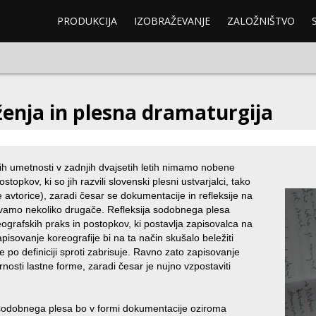
PRODUKCIJA
IZOBRAŽEVANJE
ZALOŽNIŠTVO
ženja in plesna dramaturgija
h umetnosti v zadnjih dvajsetih letih nimamo nobene
opkov, ki so jih razvili slovenski plesni ustvarjalci, tako
 avtorice), zaradi česar se dokumentacije in refleksije na
vamo nekoliko drugače. Refleksija sodobnega plesa
rafskih praks in postopkov, ki postavlja zapisovalca na
ovanje koreografije bi na ta način skušalo beležiti
e po definiciji sproti zabrisuje. Ravno zato zapisovanje
arnosti lastne forme, zaradi česar je nujno vzpostaviti
 sodobnega plesa bo v formi dokumentacije oziroma