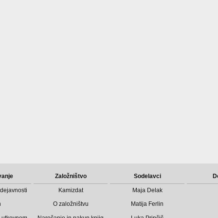
vanje
Založništvo
Sodelavci
D
dejavnosti
Kamizdat
Maja Delak
n
O založništvu
Matija Ferlin