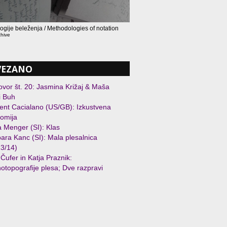
ogije beleženja / Methodologies of notation
chive
VEZANO
vor št. 20: Jasmina Križaj & Maša
i Buh
ent Cacialano (US/GB): Izkustvena
omija
 Menger (SI): Klas
ara Kanc (SI): Mala plesalnica
3/14)
Čufer in Katja Praznik:
otopografije plesa; Dve razpravi