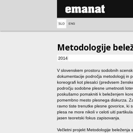
SLO
ENG
Metodologije bele
2014
V slovenskem prostoru sodobnih scenski
dokumentacije področja metodologij in post
koreografi kot plesalci (predvsem ženske
področju sodobne plesne umetnosti lote
poskušamo pomakniti k beleženjem koreog
pomembno mesto plesnega diskurza. Zapis
ravno tiste trenutke plesne govorice, ki s
plesa ne more nikoli v celoti uiti partikul
jasen teoretski fokus zapisovanja.
Večletni projekt Metodologije beleženja