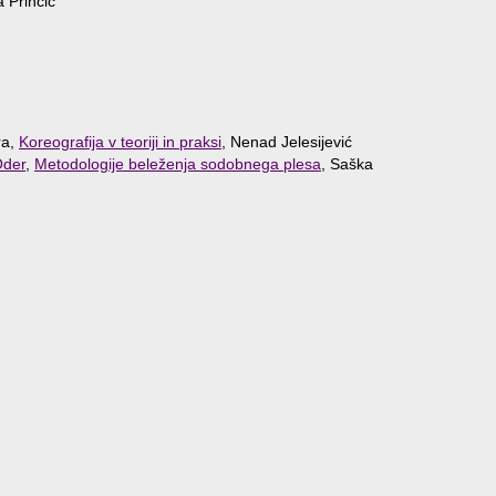
 Prinčič
ra,
Koreografija v teoriji in praksi
, Nenad Jelesijević
Oder
,
Metodologije beleženja sodobnega plesa
, Saška