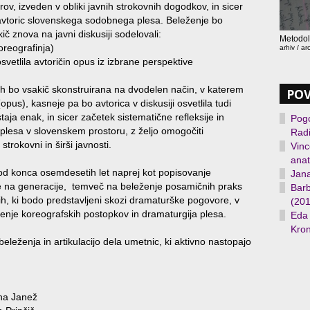
v, izveden v obliki javnih strokovnih dogodkov, in sicer
avtoric slovenskega sodobnega plesa. Beleženje bo
č znova na javni diskusiji sodelovali:
Metodol
oreografinja)
arhiv / ar
osvetlila avtoričin opus iz izbrane perspektive
h bo vsakič skonstruirana na dvodelen način, v katerem
PO
opus), kasneje pa bo avtorica v diskusiji osvetlila tudi
taja enak, in sicer začetek sistematične refleksije in
Pogo
lesa v slovenskem prostoru, z željo omogočiti
Rad
trokovni in širši javnosti.
Vinc
anat
 od konca osemdesetih let naprej kot popisovanje
Jana
le na generacije, temveč na beleženje posamičnih praks
Barb
ih, ki bodo predstavljeni skozi dramaturške pogovore, v
(201
enje koreografskih postopkov in dramaturgija plesa.
Eda 
Kron
eleženja in artikulacijo dela umetnic, ki aktivno nastopajo
ina Janež