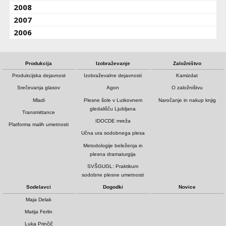
2008
2007
2006
Produkcija
Izobraževanje
Založništvo
Produkcijska dejavnost
Izobraževalne dejavnosti
Kamizdat
Srečevanja glasov
Agon
O založništvu
Mladi
Plesne šole v Lutkovnem
Naročanje in nakup knjig
gledališču Ljubljana
Transmittance
IDOCDE mreža
Platforma malih umetnosti
Učna ura sodobnega plesa
Metodologije beleženja in
plesna dramaturgija
SVŠGUGL: Praktikum
sodobne plesne umetnosti
Sodelavci
Dogodki
Novice
Maja Delak
Matija Ferlin
Luka Prinčič