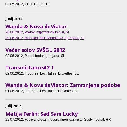
03.05.2012
, CCN, Caen, FR
junij 2012
Wanda & Nova deViator
28.06.2012
, Pretok, http://pretok.tmp.si, SI
29.06.2012
, Monokel, AKC Metelkova, Ljubljana, SI
Večer solov SVŠGL 2012
03.06.2012
, Plesni teater Ljubljana, SI
Transmittance#2.1
02.06.2012
, Troubles, Les Halles, Bruxelles, BE
Wanda & Nova deViator: Zamrznjene podobe
01.06.2012
, Troubles, Les Halles, Bruxelles, BE
julij 2012
Matija Ferlin: Sad Sam Lucky
22.07.2012
, Festival plesa i neverbalnog kazališta, Svetvinčenat, HR