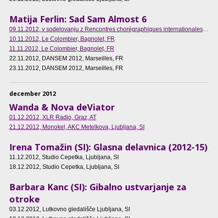
Matija Ferlin: Sad Sam Almost 6
09.11.2012
, v sodelovanju z Rencontres chorégraphiques internationales de Seine-Saint-Denis v okviru "Croatie la voici" dogodkov, Le Colombier, Bagnolet, FR
10.11.2012
, Le Colombier, Bagnolet, FR
11.11.2012
, Le Colombier, Bagnolet, FR
22.11.2012
, DANSEM 2012, Marseilles, FR
23.11.2012
, DANSEM 2012, Marseilles, FR
december 2012
Wanda & Nova deViator
01.12.2012
, XLR Radio, Graz, AT
21.12.2012
, Monokel, AKC Metelkova, Ljubljana, SI
Irena Tomažin (SI): Glasna delavnica (2012-15)
11.12.2012
, Studio Cepetka, Ljubljana, SI
18.12.2012
, Studio Cepetka, Ljubljana, SI
Barbara Kanc (SI): Gibalno ustvarjanje za
otroke
03.12.2012
, Lutkovno gledališče Ljubljana, SI