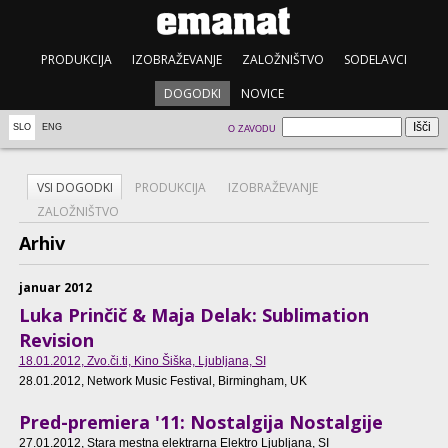
PRODUKCIJA
IZOBRAŽEVANJE
ZALOŽNIŠTVO
SODELAVCI
DOGODKI
NOVICE
SLO
ENG
O ZAVODU
VSI DOGODKI
PRODUKCIJA
IZOBRAŽEVANJE
ZALOŽNIŠTVO
Arhiv
januar 2012
Luka Prinčič & Maja Delak: Sublimation
Revision
18.01.2012
, Zvo.či.ti, Kino Šiška, Ljubljana, SI
28.01.2012
, Network Music Festival, Birmingham, UK
Pred-premiera '11: Nostalgija Nostalgije
27.01.2012
, Stara mestna elektrarna Elektro Ljubljana, SI