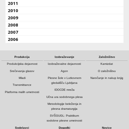
2011
2010
2009
2008
2007
2006
Produkcija
Izobraževanje
Založništvo
Produkcijska dejavnost
Izobraževalne dejavnosti
Kamizdat
Srečevanja glasov
Agon
O založništvu
Mladi
Plesne šole v Lutkovnem
Naročanje in nakup knjig
gledališču Ljubljana
Transmittance
IDOCDE mreža
Platforma malih umetnosti
Učna ura sodobnega plesa
Metodologije beleženja in
plesna dramaturgija
SVŠGUGL: Praktikum
sodobne plesne umetnosti
Sodelavci
Dogodki
Novice