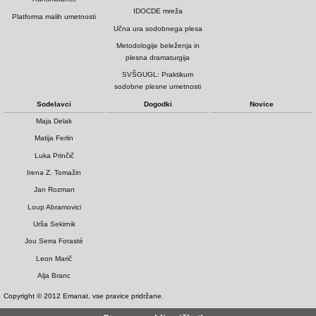
IDOCDE mreža
Platforma malih umetnosti
Učna ura sodobnega plesa
Metodologije beleženja in
plesna dramaturgija
SVŠGUGL: Praktikum
sodobne plesne umetnosti
Sodelavci
Dogodki
Novice
Maja Delak
Matija Ferlin
Luka Prinčič
Irena Z. Tomažin
Jan Rozman
Loup Abramovici
Urša Sekirnik
Jou Serra Forasté
Leon Marič
Alja Branc
Copyright © 2012 Emanat, vse pravice pridržane.