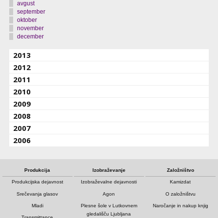
avgust
september
oktober
november
december
2013
2012
2011
2010
2009
2008
2007
2006
Produkcija
Izobraževanje
Založništvo
Produkcijska dejavnost
Izobraževalne dejavnosti
Kamizdat
Srečevanja glasov
Agon
O založništvu
Mladi
Plesne šole v Lutkovnem
Naročanje in nakup knjig
gledališču Ljubljana
Transmittance