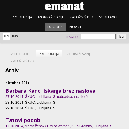
PRODUKCIJA
IZOBRAŽEVANJE
ZALOŽNIŠTVO
SODELAVCI
DOGODKI
NOVICE
SLO
ENG
O ZAVODU
VSI DOGODKI
PRODUKCIJA
IZOBRAŽEVANJE
ZALOŽNIŠTVO
Arhiv
oktober 2014
Barbara Kanc: Iskanja brez naslova
27.10.2014
, ŠKUC, Ljubljana, SI (odpade/cancelled)
28.10.2014
, ŠKUC, Ljubljana, SI
29.10.2014
, ŠKUC, Ljubljana, SI
Tatovi podob
11.10.2014
, Mesto žensk / City of Women, Klub Gromka, Ljubljana, SI