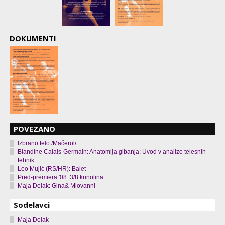
DOKUMENTI
POVEZANO
Izbrano telo /Mačerol/
Blandine Calais-Germain: Anatomija gibanja; Uvod v analizo telesnih
tehnik
Leo Mujić (RS/HR): Balet
Pred-premiera '08: 3/8 krinolina
Maja Delak: Gina& Miovanni
Sodelavci
Maja Delak