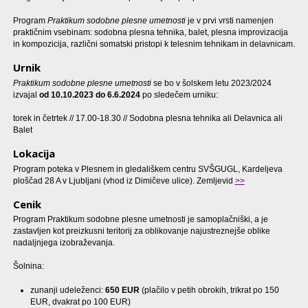
Program
Praktikum sodobne plesne umetnosti
je v prvi vrsti namenjen
praktičnim vsebinam: sodobna plesna tehnika, balet, plesna improvizacija
in kompozicija, različni somatski pristopi k telesnim tehnikam in delavnicam.
Urnik
Praktikum sodobne plesne umetnosti
se bo v šolskem letu 2023/2024
izvajal
od 10.10.2023 do 6.6.2024
po sledečem urniku:
torek in četrtek // 17.00-18.30 // Sodobna plesna tehnika ali Delavnica ali
Balet
Lokacija
Program poteka v Plesnem in gledališkem centru SVŠGUGL, Kardeljeva
ploščad 28 A v Ljubljani (vhod iz Dimičeve ulice). Zemljevid
>>
Cenik
Program Praktikum sodobne plesne umetnosti je samoplačniški, a je
zastavljen kot preizkusni teritorij za oblikovanje najustreznejše oblike
nadaljnjega izobraževanja.
Šolnina:
zunanji udeleženci:
650
EUR
(plačilo v petih obrokih, trikrat po 150
EUR, dvakrat po 100 EUR)