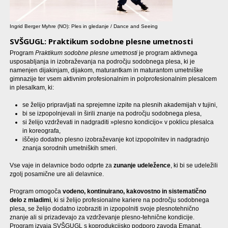
Ingrid Berger Myhre (NO): Ples in gledanje / Dance and Seeing
SVŠGUGL: Praktikum sodobne plesne umetnosti
Program
Praktikum sodobne plesne umetnosti
je program aktivnega
usposabljanja in izobraževanja na področju sodobnega plesa, ki je
namenjen dijakinjam, dijakom, maturantkam in maturantom umetniške
gimnazije ter vsem aktivnim profesionalnim in polprofesionalnim plesalcem
in plesalkam, ki:
se želijo pripravljati na sprejemne izpite na plesnih akademijah v tujini,
bi se izpopolnjevali in širili znanje na področju sodobnega plesa,
si želijo vzdrževati in nadgraditi »plesno kondicijo« v poklicu plesalca
in koreografa,
iščejo dodatno plesno izobraževanje kot izpopolnitev in nadgradnjo
znanja sorodnih umetniških smeri.
Vse vaje in delavnice bodo odprte za
zunanje udeležence
, ki bi se udeležili
zgolj posamične ure ali delavnice.
Program omogoča
vodeno, kontinuirano, kakovostno in sistematično
delo z mladimi
, ki si želijo profesionalne kariere na področju sodobnega
plesa, se želijo dodatno izobraziti in izpopolniti svoje plesnotehnično
znanje ali si prizadevajo za vzdrževanje plesno-tehnične kondicije.
Program izvaja SVŠGUGL s koprodukcijsko podporo zavoda Emanat.