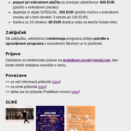
popust pri enkratnem plačilu
za zunanje udeležence:
600
EUR
(plačilo v enkratnem znesku)
dijakinje in dijaki SVŠGUGL:
350 EUR
(plačilo možno v enkratnem
znesku ali v treh obrokih: 3 obroki po 100 EUR)
Kartica za 10 obiskov:
80 EUR
(kartica velja za tekoče šolsko leto)
Zaključek
Ob zaključku, udeleženci
celoletnega
programa dobijo
potrdilo o
opravljenem programu
z navedenim številom ur in predmeti.
Prijave
Zaželjene so elektronske prijave na
praktikum.svsgl@gmail.com
, kjer
boste dobili nadaljna navodila o vpisu.
Povezave
>> za več informacij pritisnite
tukaj
!
>> za urnik pritisnite
tukaj
!
>> lahko pa se prijavite Praktikum novice
tukaj
!
SLIKE