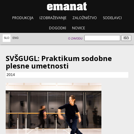
PRODUKCIJA
IZOBRAŽEVANJE
ZALOŽNIŠTVO
SODELAVCI
DOGODKI
NOVICE
SLO
ENG
O ZAVODU
SVŠGUGL: Praktikum sodobne
plesne umetnosti
2014