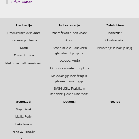
Urška Vohar
Produkcija
Izobraževanje
Založništvo
Produkcijska dejavnost
Izobraževalne dejavnosti
Kamizdat
Srečevanja glasov
Agon
O založništvu
Mladi
Plesne šole v Lutkovnem
Naročanje in nakup knjig
gledališču Ljubljana
Transmittance
IDOCDE mreža
Platforma malih umetnosti
Učna ura sodobnega plesa
Metodologije beleženja in
plesna dramaturgija
SVŠGUGL: Praktikum
sodobne plesne umetnosti
Sodelavci
Dogodki
Novice
Maja Delak
Matija Ferlin
Luka Prinčič
Irena Z. Tomažin