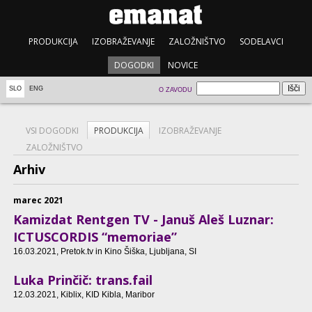
PRODUKCIJA
IZOBRAŽEVANJE
ZALOŽNIŠTVO
SODELAVCI
DOGODKI
NOVICE
SLO
ENG
O ZAVODU
VSI DOGODKI
PRODUKCIJA
IZOBRAŽEVANJE
ZALOŽNIŠTVO
Arhiv
marec 2021
Kamizdat Rentgen TV - Januš Aleš Luznar:
ICTUSCORDIS “memoriae”
16.03.2021
, Pretok.tv in Kino Šiška, Ljubljana, SI
Luka Prinčič: trans.fail
12.03.2021
, Kiblix, KID Kibla, Maribor