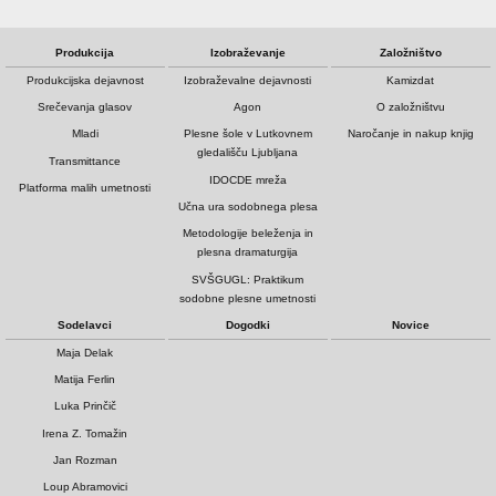
Produkcija
Izobraževanje
Založništvo
Produkcijska dejavnost
Izobraževalne dejavnosti
Kamizdat
Srečevanja glasov
Agon
O založništvu
Mladi
Plesne šole v Lutkovnem
Naročanje in nakup knjig
gledališču Ljubljana
Transmittance
IDOCDE mreža
Platforma malih umetnosti
Učna ura sodobnega plesa
Metodologije beleženja in
plesna dramaturgija
SVŠGUGL: Praktikum
sodobne plesne umetnosti
Sodelavci
Dogodki
Novice
Maja Delak
Matija Ferlin
Luka Prinčič
Irena Z. Tomažin
Jan Rozman
Loup Abramovici