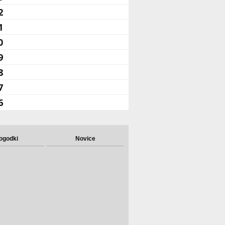
2
1
0
9
8
7
6
ogodki
Novice