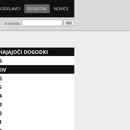
SODELAVCI
DOGODKI
NOVICE
O ZAVODU
HAJAJOČI DOGODKI
6
IV
6
5
4
3
2
1