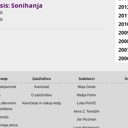
sis: Sonihanja
201
SI
201
SI
201
200
200
200
200
vanje
Založništvo
Sodelavci
D
dejavnosti
Kamizdat
Maja Delak
n
O založništvu
Matija Ferlin
 Lutkovnem
Naročanje in nakup knjig
Luka Prinčič
jubljana
Irena Z. Tomažin
mreža
Jan Rozman
bnega plesa
Loup Abramovici