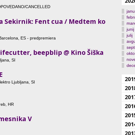
202
- ODPOVEDANO/CANCELLED
janu
febr
ša Sekirnik: Fent cua / Medtem ko
mar
junij
julij
 Barcelona, ES - predpremiera
avgu
sep
fecutter, beepblip @ Kino Šiška
okto
nov
ljana, SI
dec
E
201
ektro Ljubljana, SI
201
201
reb, HR
201
201
vmesnika V
201
201