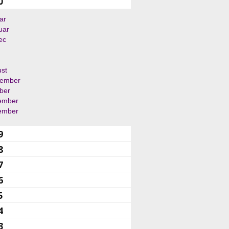
0
ar
uar
ec
st
tember
ber
ember
ember
9
8
7
6
5
4
3