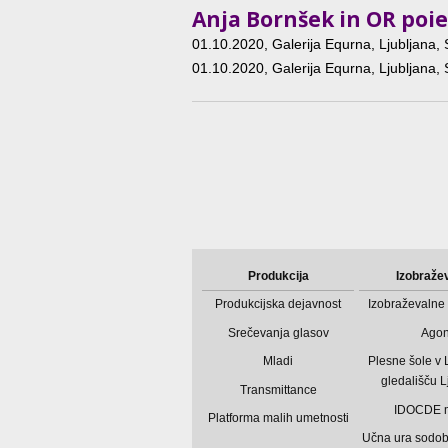
Anja Bornšek in OR poie
01.10.2020
, Galerija Equrna, Ljubljana, 
01.10.2020
, Galerija Equrna, Ljubljana, 
Produkcija
Izobraže
Produkcijska dejavnost
Izobraževalne 
Srečevanja glasov
Ago
Mladi
Plesne šole v
gledališču L
Transmittance
IDOCDE 
Platforma malih umetnosti
Učna ura sodo