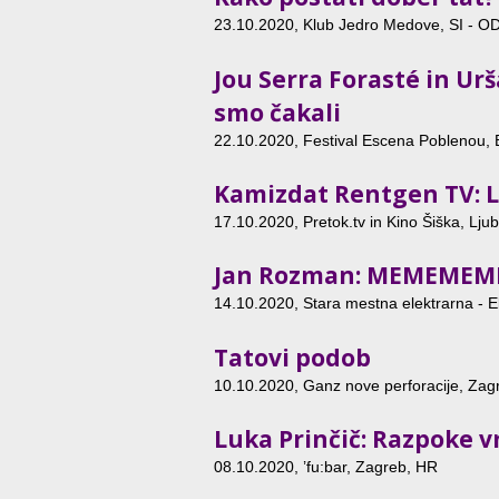
23.10.2020
, Klub Jedro Medove, SI 
Jou Serra Forasté in Ur
smo čakali
22.10.2020
, Festival Escena Poblenou,
Kamizdat Rentgen TV: Li
17.10.2020
, Pretok.tv in Kino Šiška, Ljub
Jan Rozman: MEMEMEM
14.10.2020
, Stara mestna elektrarna - El
Tatovi podob
10.10.2020
, Ganz nove perforacije, Zag
Luka Prinčič: Razpoke 
08.10.2020
, ’fu:bar, Zagreb, HR