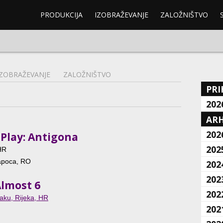
PRODUKCIJA
IZOBRAŽEVANJE
ZALOŽNIŠTVO
IZOBRAŽEVANJE
ZALOŽNIŠTVO
PRI
202
ARH
202
 Play: Antigona
202
HR
Napoca, RO
202
202
Almost 6
202
aku, Rijeka, HR
202