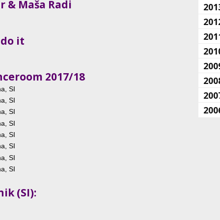
ar & Maša Radi
201
201
201
 do it
201
200
anceroom 2017/18
200
na, SI
200
na, SI
200
na, SI
na, SI
na, SI
na, SI
na, SI
na, SI
k (SI):