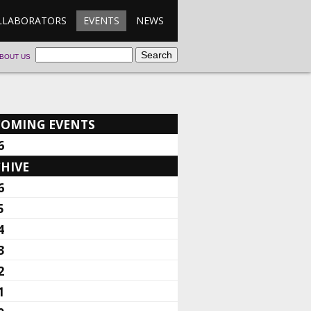
LLABORATORS
EVENTS
NEWS
BOUT US
COMING EVENTS
6
HIVE
6
5
4
3
2
1