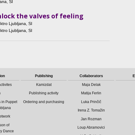
jana, SI
lock the valves of feeling
ktro Ljubljana, SI
ktro Ljubljana, SI
ion
Publishing
Collaborators
E
ctivites
Kamizdat
Maja Delak
n
Publishing activity
Matija Ferlin
 in Puppet
Ordering and purchasing
Luka Prinčič
ubljana
Irena Z. Tomažin
etwork
Jan Rozman
son of
Loup Abramovici
ry Dance