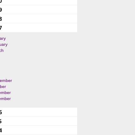
0
9
8
7
ary
uary
ch
tember
ber
ember
ember
6
5
4