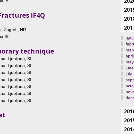
202
na, SI
201
 Fractures IF4Q
201
201
ika, Zagreb, HR
na SI
janu
febr
mporary technique
mar
april
a, Ljubljana, SI
may
a, Ljubljana, SI
june
a, Ljubljana, SI
july
a, Ljubljana, SI
sep
octo
a, Ljubljana, SI
nov
a, Ljubljana, SI
dec
a, Ljubljana, SI
201
et
201
201