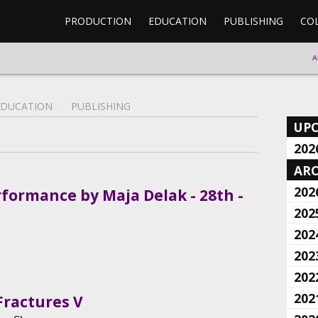
PRODUCTION
EDUCATION
PUBLISHING
CO
A
EDUCATION
PUBLISHING
UP
202
ARC
202
formance by Maja Delak - 28th -
202
202
202
202
202
Fractures V