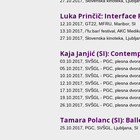
27.10.2017
, Slovenska kinoteka, Ljublja
Luka Prinčič: Interface
12.10.2017
, GT22, MFRU, Maribor, SI
13.10.2017
, /'fu:bar/ festival, AKC Med
27.10.2017
, Slovenska kinoteka, Ljublja
Kaja Janjić (SI): Conte
03.10.2017
, SVŠGL - PGC, plesna dvoran
05.10.2017
, SVŠGL - PGC, plesna dvoran
10.10.2017
, SVŠGL - PGC, plesna dvoran
12.10.2017
, SVŠGL - PGC, plesna dvoran
17.10.2017
, SVŠGL - PGC, plesna dvoran
19.10.2017
, SVŠGL - PGC, plesna dvoran
26.10.2017
, SVŠGL - PGC, plesna dvoran
Tamara Polanc (SI): Ball
25.10.2017
, PGC, SVŠGL, Ljubljana, SI