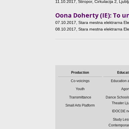
11.10.2017
, Stiropor, Cirkulacija 2, Ljubl
Oona Doherty (IE): To un
07.10.2017
, Stara mestna elektrarna Ele
08.10.2017
, Stara mestna elektrarna Ele
Production
Educat
Co-voicings
Education a
Youth
Ago
Transmittance
Dance Schools
Theater Lj
Small Arts Platform
IDOCDE n
Study Les
Contempora