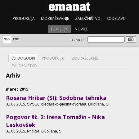
PRODUKCIJA
IZOBRAŽEVANJE
ZALOŽNIŠTVO
SODELAVCI
DOGODKI
NOVICE
SLO
ENG
O ZAVODU
VSI DOGODKI
PRODUKCIJA
IZOBRAŽEVANJE
ZALOŽNIŠTVO
Arhiv
marec 2015
Rosana Hribar (SI): Sodobna tehnika
31.03.2015
, SVŠGL, gledališko-plesna dvorana, Ljubljana, SI
Pogovor št. 2: Irena Tomažin - Nika
Leskovšek
31.03.2015
, Pritličje, Ljubljana, SI