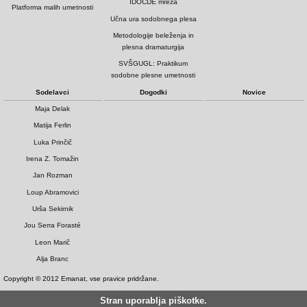
IDOCDE mreža
Platforma malih umetnosti
Učna ura sodobnega plesa
Metodologije beleženja in
plesna dramaturgija
SVŠGUGL: Praktikum
sodobne plesne umetnosti
Sodelavci
Dogodki
Novice
Maja Delak
Matija Ferlin
Luka Prinčič
Irena Z. Tomažin
Jan Rozman
Loup Abramovici
Urša Sekirnik
Jou Serra Forasté
Leon Marič
Alja Branc
Copyright © 2012 Emanat, vse pravice pridržane.
Stran uporablja piškotke.