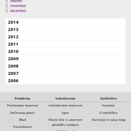
oktober
november
december
2014
2013
2012
2011
2010
2009
2008
2007
2006
Produkcija
Izobraževanje
Založništvo
Produkcijska dejavnost
Izobraževalne dejavnosti
Kamizdat
Srečevanja glasov
Agon
O založništvu
Mladi
Plesne šole v Lutkovnem
Naročanje in nakup knjig
gledališču Ljubljana
Transmittance