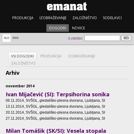
PRODUKCIJA
IZOBRAŽEVANJE
ZALOŽNIŠTVO
SODELAVCI
DOGODKI
NOVICE
SLO
ENG
O ZAVODU
VSI DOGODKI
PRODUKCIJA
IZOBRAŽEVANJE
ZALOŽNIŠTVO
Arhiv
november 2014
Ivan Mijačević (SI): Terpsihorina sonika
06.11.2014
, SVŠGL, gledališko-plesna dvorana, Ljubljana, SI
13.11.2014
, SVŠGL, gledališko-plesna dvorana, Ljubljana, SI
20.11.2014
, SVŠGL, gledališko-plesna dvorana, Ljubljana, SI
27.11.2014
, SVŠGL, gledališko-plesna dvorana, Ljubljana, SI
Milan Tomášik (SK/SI): Vesela stopala