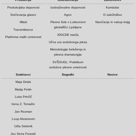
Produkcijska dejavnost
Izobraževalne dejavnosti
Kamizdat
Srečevanja glasov
Agon
O založništvu
Mladi
Plesne šole v Lutkovnem
Naročanje in nakup knjig
gledališču Ljubljana
Transmittance
IDOCDE mreža
Platforma malih umetnosti
Učna ura sodobnega plesa
Metodologije beleženja in
plesna dramaturgija
SVŠGUGL: Praktikum
sodobne plesne umetnosti
Sodelavci
Dogodki
Novice
Maja Delak
Matija Ferlin
Luka Prinčič
Irena Z. Tomažin
Jan Rozman
Loup Abramovici
Urša Sekirnik
Jou Serra Forasté