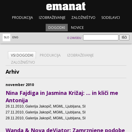
PRODUKCIJA
IZOBRAŽEVANJE
ZALOŽNIŠTVO
SODELAVCI
DOGODKI
NOVICE
SLO
ENG
O ZAVODU
VSI DOGODKI
PRODUKCIJA
IZOBRAŽEVANJE
ZALOŽNIŠTVO
Arhiv
november 2010
Nina Fajdiga in Jasmina Križaj: ... in kliči me
Antonija
26.11.2010
, Galerija Jakopič, MGML, Ljubljana, SI
27.11.2010
, Galerija Jakopič, MGML, Ljubljana, SI
28.11.2010
, Galerija Jakopič, MGML, Ljubljana, SI
Wanda & Nova deViator: Zamrznjene podobe