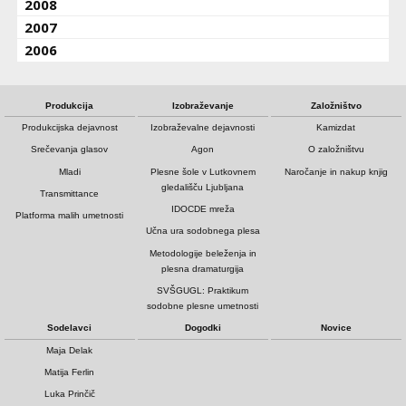
2008
2007
2006
Produkcija
Izobraževanje
Založništvo
Produkcijska dejavnost
Izobraževalne dejavnosti
Kamizdat
Srečevanja glasov
Agon
O založništvu
Mladi
Plesne šole v Lutkovnem
Naročanje in nakup knjig
gledališču Ljubljana
Transmittance
IDOCDE mreža
Platforma malih umetnosti
Učna ura sodobnega plesa
Metodologije beleženja in
plesna dramaturgija
SVŠGUGL: Praktikum
sodobne plesne umetnosti
Sodelavci
Dogodki
Novice
Maja Delak
Matija Ferlin
Luka Prinčič