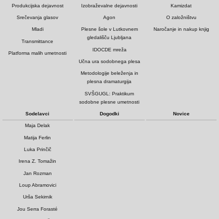
Produkcijska dejavnost
Izobraževalne dejavnosti
Kamizdat
Srečevanja glasov
Agon
O založništvu
Mladi
Plesne šole v Lutkovnem
Naročanje in nakup knjig
gledališču Ljubljana
Transmittance
IDOCDE mreža
Platforma malih umetnosti
Učna ura sodobnega plesa
Metodologije beleženja in
plesna dramaturgija
SVŠGUGL: Praktikum
sodobne plesne umetnosti
Sodelavci
Dogodki
Novice
Maja Delak
Matija Ferlin
Luka Prinčič
Irena Z. Tomažin
Jan Rozman
Loup Abramovici
Urša Sekirnik
Jou Serra Forasté