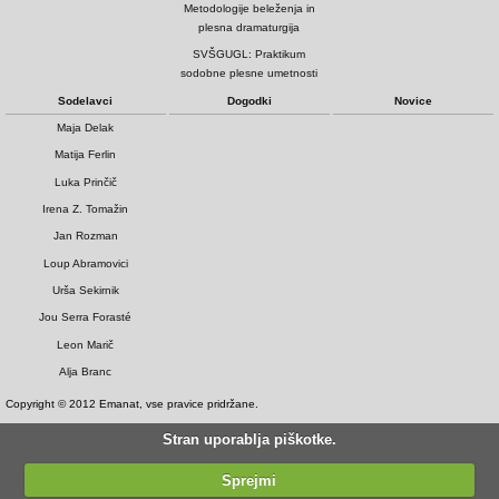
Metodologije beleženja in
plesna dramaturgija
SVŠGUGL: Praktikum
sodobne plesne umetnosti
Sodelavci
Dogodki
Novice
Maja Delak
Matija Ferlin
Luka Prinčič
Irena Z. Tomažin
Jan Rozman
Loup Abramovici
Urša Sekirnik
Jou Serra Forasté
Leon Marič
Alja Branc
Copyright © 2012 Emanat, vse pravice pridržane.
Stran uporablja piškotke.
Sprejmi