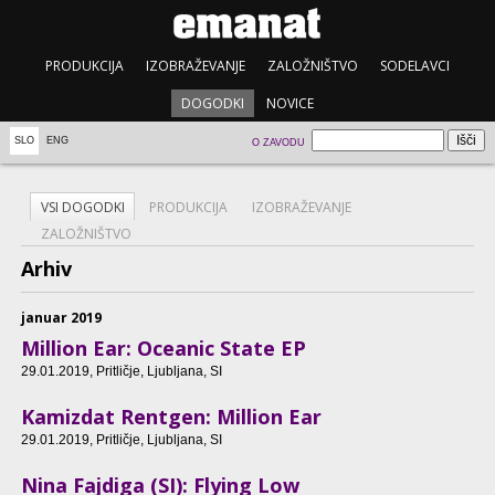
PRODUKCIJA
IZOBRAŽEVANJE
ZALOŽNIŠTVO
SODELAVCI
DOGODKI
NOVICE
SLO
ENG
O ZAVODU
VSI DOGODKI
PRODUKCIJA
IZOBRAŽEVANJE
ZALOŽNIŠTVO
Arhiv
januar 2019
Million Ear: Oceanic State EP
29.01.2019
, Pritličje, Ljubljana, SI
Kamizdat Rentgen: Million Ear
29.01.2019
, Pritličje, Ljubljana, SI
Nina Fajdiga (SI): Flying Low