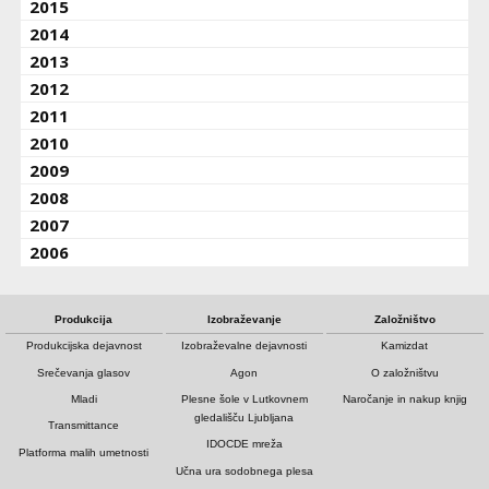
2015
2014
2013
2012
2011
2010
2009
2008
2007
2006
Produkcija
Izobraževanje
Založništvo
Produkcijska dejavnost
Izobraževalne dejavnosti
Kamizdat
Srečevanja glasov
Agon
O založništvu
Mladi
Plesne šole v Lutkovnem
Naročanje in nakup knjig
gledališču Ljubljana
Transmittance
IDOCDE mreža
Platforma malih umetnosti
Učna ura sodobnega plesa