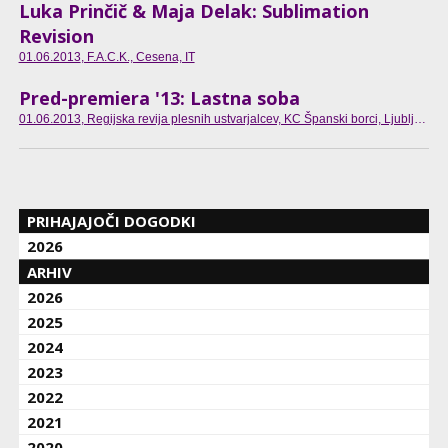
Luka Prinčič & Maja Delak: Sublimation
Revision
01.06.2013
, F.A.C.K., Cesena, IT
Pred-premiera '13: Lastna soba
01.06.2013
, Regijska revija plesnih ustvarjalcev, KC Španski borci, Ljubljana, SI
PRIHAJAJOČI DOGODKI
2026
ARHIV
2026
2025
2024
2023
2022
2021
2020