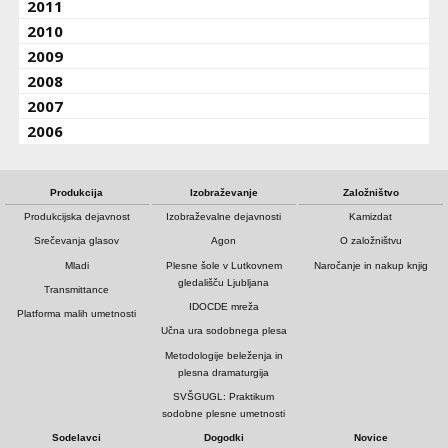
2011
2010
2009
2008
2007
2006
Produkcija
Izobraževanje
Založništvo
Produkcijska dejavnost
Izobraževalne dejavnosti
Kamizdat
Srečevanja glasov
Agon
O založništvu
Mladi
Plesne šole v Lutkovnem
Naročanje in nakup knjig
gledališču Ljubljana
Transmittance
IDOCDE mreža
Platforma malih umetnosti
Učna ura sodobnega plesa
Metodologije beleženja in
plesna dramaturgija
SVŠGUGL: Praktikum
sodobne plesne umetnosti
Sodelavci
Dogodki
Novice