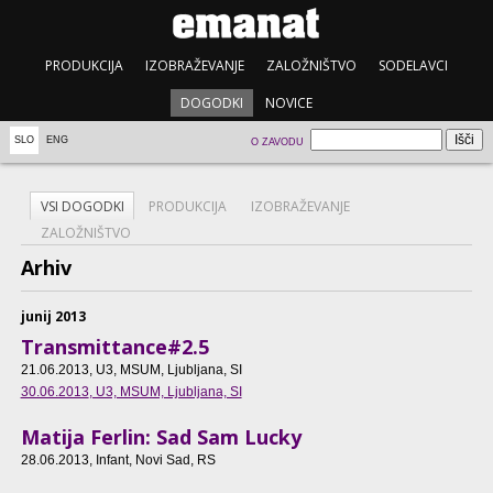
PRODUKCIJA
IZOBRAŽEVANJE
ZALOŽNIŠTVO
SODELAVCI
DOGODKI
NOVICE
SLO
ENG
O ZAVODU
VSI DOGODKI
PRODUKCIJA
IZOBRAŽEVANJE
ZALOŽNIŠTVO
Arhiv
junij 2013
Transmittance#2.5
21.06.2013
, U3, MSUM, Ljubljana, SI
30.06.2013
, U3, MSUM, Ljubljana, SI
Matija Ferlin: Sad Sam Lucky
28.06.2013
, Infant, Novi Sad, RS