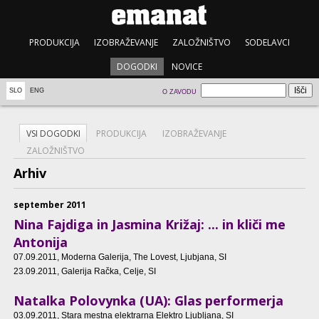
PRODUKCIJA
IZOBRAŽEVANJE
ZALOŽNIŠTVO
SODELAVCI
DOGODKI
NOVICE
SLO
ENG
O ZAVODU
VSI DOGODKI
PRODUKCIJA
IZOBRAŽEVANJE
ZALOŽNIŠTVO
Arhiv
september 2011
Nina Fajdiga in Jasmina Križaj: ... in kliči me
Antonija
07.09.2011
, Moderna Galerija, The Lovest, Ljubjana, SI
23.09.2011
, Galerija Račka, Celje, SI
Natalka Polovynka (UA): Glas performerja
03.09.2011
, Stara mestna elektrarna Elektro Ljubljana, SI