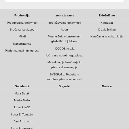
Produkcija
Izobraževanje
Založništvo
Produkcijska dejavnost
Izobraževalne dejavnosti
Kamizdat
Srečevanja glasov
Agon
O založništvu
Mladi
Plesne šole v Lutkovnem
Naročanje in nakup knjig
gledališču Ljubljana
Transmittance
IDOCDE mreža
Platforma malih umetnosti
Učna ura sodobnega plesa
Metodologije beleženja in
plesna dramaturgija
SVŠGUGL: Praktikum
sodobne plesne umetnosti
Sodelavci
Dogodki
Novice
Maja Delak
Matija Ferlin
Luka Prinčič
Irena Z. Tomažin
Jan Rozman
Loup Abramovici