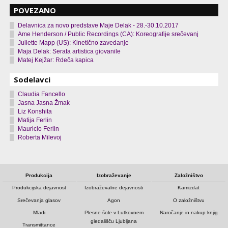
POVEZANO
Delavnica za novo predstave Maje Delak - 28.-30.10.2017
Ame Henderson / Public Recordings (CA): Koreografije srečevanj
Juliette Mapp (US): Kinetično zavedanje
Maja Delak: Serata artistica giovanile
Matej Kejžar: Rdeča kapica
Sodelavci
Claudia Fancello
Jasna Jasna Žmak
Liz Konshita
Matija Ferlin
Mauricio Ferlin
Roberta Milevoj
Produkcija
Izobraževanje
Založništvo
Produkcijska dejavnost
Izobraževalne dejavnosti
Kamizdat
Srečevanja glasov
Agon
O založništvu
Mladi
Plesne šole v Lutkovnem
Naročanje in nakup knjig
gledališču Ljubljana
Transmittance