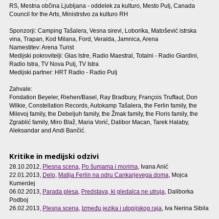
RS, Mestna občina Ljubljana - oddelek za kulturo, Mesto Pulj, Canada
Council for the Arts, Ministrstvo za kulturo RH
Sponzorji: Camping Tašalera, Vesna sirevi, Loborika, Matošević istrska
vina, Trapan, Kod Milana, Ford, Veralda, Jamnica, Arena
Namestitev: Arena Turist
Medijski pokrovitelji: Glas Istre, Radio Maestral, Totalni - Radio Giardini,
Radio Istra, TV Nova Pulj, TV Istra
Medijski partner: HRT Radio - Radio Pulj
Zahvale:
Fondation Beyeler, Riehen/Basel, Ray Bradbury, François Truffaut, Don
Wilkie, Constellation Records, Autokamp Tašalera, the Ferlin family, the
Milevoj family, the Debeljuh family, the Žmak family, the Floris family, the
Zgrablić family, Miro Blaž, Maria Vorić, Dalibor Macan, Tarek Halaby,
Aleksandar and Andi Bančić.
Kritike in medijski odzivi
28.10.2012,
Plesna scena
,
Po šumama i morima
, Ivana Anić
22.01.2013,
Delo
,
Matija Ferlin na odru Cankarjevega doma
, Mojca
Kumerdej
06.02.2013,
Parada plesa
,
Predstava, ki gledalca ne utruja
, Daliborka
Podboj
26.02.2013,
Plesna scena
,
Između jezika i utopijskog raja
, Iva Nerina Sibila