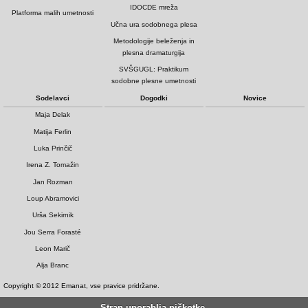
IDOCDE mreža
Platforma malih umetnosti
Učna ura sodobnega plesa
Metodologije beleženja in
plesna dramaturgija
SVŠGUGL: Praktikum
sodobne plesne umetnosti
Sodelavci
Dogodki
Novice
Maja Delak
Matija Ferlin
Luka Prinčič
Irena Z. Tomažin
Jan Rozman
Loup Abramovici
Urša Sekirnik
Jou Serra Forasté
Leon Marič
Alja Branc
Copyright © 2012 Emanat, vse pravice pridržane.
Stran uporablja piškotke.