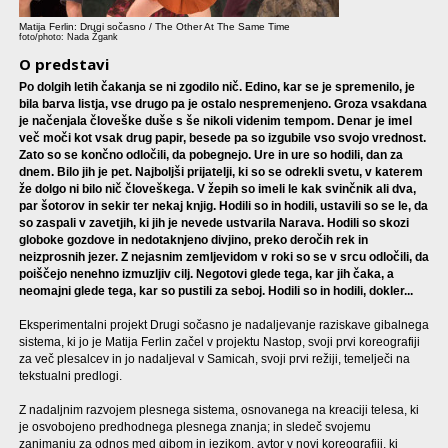
Matija Ferlin: Drugi sočasno / The Other At The Same Time
foto/photo: Nada Žgank
O predstavi
Po dolgih letih čakanja se ni zgodilo nič. Edino, kar se je spremenilo, je
bila barva listja, vse drugo pa je ostalo nespremenjeno. Groza vsakdana
je načenjala človeške duše s še nikoli videnim tempom. Denar je imel
več moči kot vsak drug papir, besede pa so izgubile vso svojo vrednost.
Zato so se končno odločili, da pobegnejo. Ure in ure so hodili, dan za
dnem. Bilo jih je pet. Najboljši prijatelji, ki so se odrekli svetu, v katerem
že dolgo ni bilo nič človeškega. V žepih so imeli le kak svinčnik ali dva,
par šotorov in sekir ter nekaj knjig. Hodili so in hodili, ustavili so se le, da
so zaspali v zavetjih, ki jih je nevede ustvarila Narava. Hodili so skozi
globoke gozdove in nedotaknjeno divjino, preko deročih rek in
neizprosnih jezer. Z nejasnim zemljevidom v roki so se v srcu odločili, da
poiščejo nenehno izmuzljiv cilj. Negotovi glede tega, kar jih čaka, a
neomajni glede tega, kar so pustili za seboj. Hodili so in hodili, dokler...
Eksperimentalni projekt Drugi sočasno je nadaljevanje raziskave gibalnega
sistema, ki jo je Matija Ferlin začel v projektu Nastop, svoji prvi koreografiji
za več plesalcev in jo nadaljeval v Samicah, svoji prvi režiji, temelječi na
tekstualni predlogi.
Z nadaljnim razvojem plesnega sistema, osnovanega na kreaciji telesa, ki
je osvobojeno predhodnega plesnega znanja; in sledeč svojemu
zanimanju za odnos med gibom in jezikom, avtor v novi koreografiji, ki