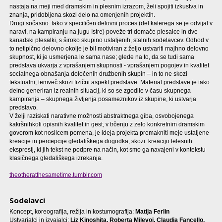
nastaja na meji med dramskim in plesnim izrazom, želi spojiti izkustva in
znanja, pridobljena skozi delo na omenjenih projektih.
Drugi sočasno tako v specifičen delovni proces (del katerega se je odvijal v
naravi, na kampiranju na jugu Istre) poveže tri domače plesalce in dve
kanadski plesalki, s široko skupino ustaljenih, stalnih sodelavcev. Odhod v
to netipično delovno okolje je bil motiviran z željo ustvariti majhno delovno
skupnost, ki je usmerjena le sama nase; glede na to, da se tudi sama
predstava ukvarja z vprašanjem skupnosti - vprašanjem pogojev in kvalitet
socialnega obnašanja določenih družbenih skupin – in to ne skozi
tekstualni, temveč skozi fizični aspekt predstave. Material predstave je tako
delno generiran iz realnih situacij, ki so se zgodile v času skupnega
kampiranja – skupnega življenja posameznikov iz skupine, ki ustvarja
predstavo.
V želji raziskati narativne možnosti abstraktnega giba, osvobojenega
kakršnihkoli opisnih kvalitet in gest, v trčenju z zelo konkretnim dramskim
govorom kot nosilcem pomena, je ideja projekta premakniti meje ustaljene
kreacije in percepcije gledališkega dogodka, skozi kreacijo telesnih
ekspresij, ki jih tekst ne podpre na način, kot smo ga navajeni v kontekstu
klasičnega gledališkega izrekanja.
theotheratthesametime.tumblr.com
Sodelavci
Koncept, koreografija, režija in kostumografija:
Matija Ferlin
Ustvarjalci in izvajalci:
Liz Kinoshita, Roberta Milevoj, Claudia Fancello,