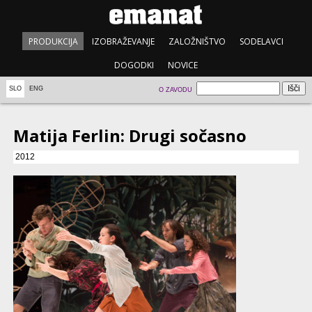
PRODUKCIJA
IZOBRAŽEVANJE
ZALOŽNIŠTVO
SODELAVCI
DOGODKI
NOVICE
SLO
ENG
O ZAVODU
Matija Ferlin: Drugi sočasno
2012