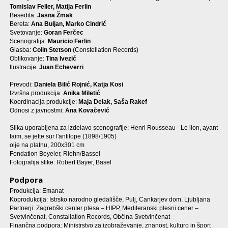
Tomislav Feller, Matija Ferlin
Besedila:
Jasna Žmak
Bereta:
Ana Buljan, Marko Cindrić
Svetovanje:
Goran Ferčec
Scenografija:
Mauricio Ferlin
Glasba:
Colin Stetson
(Constellation Records)
Oblikovanje:
Tina Ivezić
Ilustracije:
Juan Echeverri
Prevodi:
Daniela Bilić Rojnić, Katja Kosi
Izvršna produkcija:
Anika Miletić
Koordinacija produkcije:
Maja Delak, Saša Rakef
Odnosi z javnostmi:
Ana Kovačević
Slika uporabljena za izdelavo scenografije: Henri Rousseau - Le lion, ayant
faim, se jette sur l'antilope (1898/1905)
olje na platnu, 200x301 cm
Fondation Beyeler, Riehn/Bassel
Fotografija slike: Robert Bayer, Basel
Podpora
Produkcija: Emanat
Koprodukcija: Istrsko narodno gledališče, Pulj, Cankarjev dom, Ljubljana
Partnerji: Zagrebški center plesa – HIPP, Mediteranski plesni cener –
Svetvinčenat, Constallation Records, Občina Svetvinčenat
Finančna podpora: Ministrstvo za izobraževanje, znanost, kulturo in šport