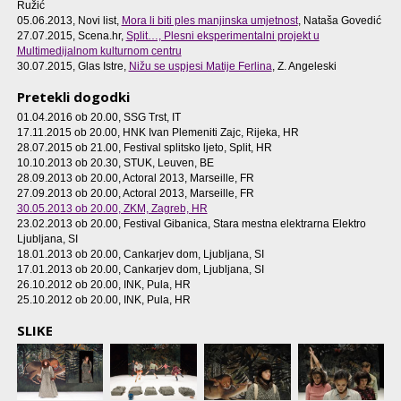
Ružić
05.06.2013, Novi list,
Mora li biti ples manjinska umjetnost
, Nataša Govedić
27.07.2015, Scena.hr,
Split…, Plesni eksperimentalni projekt u
Multimedijalnom kulturnom centru
30.07.2015, Glas Istre,
Nižu se uspjesi Matije Ferlina
, Z. Angeleski
Pretekli dogodki
01.04.2016 ob 20.00
, SSG Trst, IT
17.11.2015 ob 20.00
, HNK Ivan Plemeniti Zajc, Rijeka, HR
28.07.2015 ob 21.00
, Festival splitsko ljeto, Split, HR
10.10.2013 ob 20.30
, STUK, Leuven, BE
28.09.2013 ob 20.00
, Actoral 2013, Marseille, FR
27.09.2013 ob 20.00
, Actoral 2013, Marseille, FR
30.05.2013 ob 20.00
, ZKM, Zagreb, HR
23.02.2013 ob 20.00
, Festival Gibanica, Stara mestna elektrarna Elektro
Ljubljana, SI
18.01.2013 ob 20.00
, Cankarjev dom, Ljubljana, SI
17.01.2013 ob 20.00
, Cankarjev dom, Ljubljana, SI
26.10.2012 ob 20.00
, INK, Pula, HR
25.10.2012 ob 20.00
, INK, Pula, HR
SLIKE