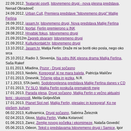
22.09.2012,
Teatarski osvrti
,
Istovremeno drugi - nova plesna predstava
,
Nenad Obradovič
24.09.2012,
Urban Cult
,
Premiera predstave "Istovremeno drugi" Matije
Ferlina
26.09.2012,
jasam.hr
,
Istovremeno drugi, Nova predstava Matije Ferlina
21.09.2012,
tportal
,
Ferlin premierono u INK
28.08.2012,
Hrvatski fokus
,
Istovremeno drugi
21.09.2012m
Zagreb stvaram
:
Istovremeno drugi
21.09.2012,
Kulturkontakt.hr
,
Istovremeno drugi
13.10.2012,
Jasam.hr
, Matija Ferlin: Draže mi se boriti oko posla, nego oko
srca
25.10.2012, Radio 3, Slovenija,
Na odru INK plesna drama Matija Ferlina
,
Saša Rakef
11.01.2013, Mladina,
Pozor - Drugi sočasno
13.01.2013, Nedelo,
Koreograf, ki ne mara baleta
, Patricija Maličev
17.01.2013, Dnevnik,
Trčenje giba in jezika
, N.R.
17.1.2013, STA (web),
Sodobnoplesna predstava Matije Ferlina danes v CD
17.01.2013,
TV SLO
,
Matija Ferlin poskuša premakniti meje
17.01.2013,
Parada plesa
,
Drugi sočasno, Matija Ferlin o večno aktualni
temi - skupnosti
, Melita Goljevšček
17.01.2013,
Planet Siol.net
,
Matija Ferlin, plesalec in koreograf, Ko ne
plešem, kuham
06.02.2013, Kultivarnica,
Drugi sočasno
, Sabrina Železnik
02.04.2013, Gloss,
Matija Ferlin
, Vlatka Kolarović
01.06.2013, Zarez,
Zemlje novog početka i ekomimeze
, Nataša Govedić
05.06.2013, Odeon,
Tekst o predstavama Istovremeno drugi i Samice
, Igor