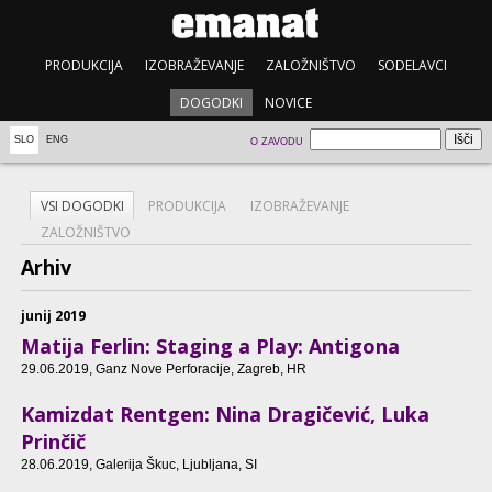
PRODUKCIJA
IZOBRAŽEVANJE
ZALOŽNIŠTVO
SODELAVCI
DOGODKI
NOVICE
SLO
ENG
O ZAVODU
VSI DOGODKI
PRODUKCIJA
IZOBRAŽEVANJE
ZALOŽNIŠTVO
Arhiv
junij 2019
Matija Ferlin: Staging a Play: Antigona
29.06.2019
, Ganz Nove Perforacije, Zagreb, HR
Kamizdat Rentgen: Nina Dragičević, Luka
Prinčič
28.06.2019
, Galerija Škuc, Ljubljana, SI