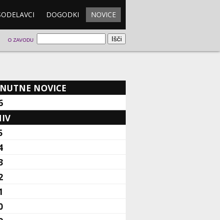
SODELAVCI
DOGODKI
NOVICE
O ZAVODU
NUTNE NOVICE
6
IV
5
4
3
2
1
0