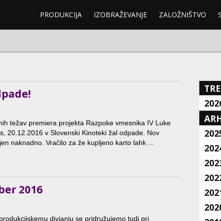
PRODUKCIJA
IZOBRAŽEVANJE
ZALOŽNIŠTVO
TRE
dpade!
202
ARH
čnih težav premiera projekta Razpoke vmesnika IV Luke
202
s, 20.12.2016 v Slovenski Kinoteki žal odpade. Nov
jen naknadno. Vračilo za že kupljeno karto lahk ...
202
202
202
ber 2016
202
202
odukcijskemu divjanju se pridružujemo tudi pri