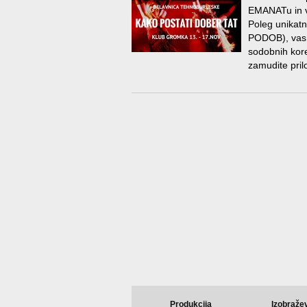
EMANATu in v
Poleg unikatn
PODOB), vas 
sodobnih kor
zamudite pril
Produkcija
Izobraže