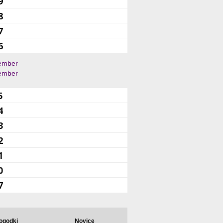
9
8
7
6
ember
ember
5
4
3
2
1
0
7
ogodki
Novice