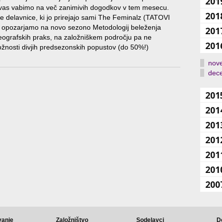
201
as vabimo na več zanimivih dogodkov v tem mesecu.
201
e delavnice, ki jo prirejajo sami The Feminalz (TATOVI
opozarjamo na novo sezono Metodologij beleženja
201
eografskih praks, na založniškem področju pa ne
201
ožnosti divjih predsezonskih popustov (do 50%!)
nov
dec
201
201
201
201
201
201
200
vanje
Založništvo
Sodelavci
D