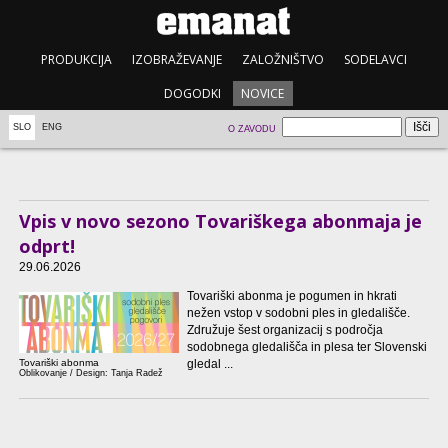
PRODUKCIJA
IZOBRAŽEVANJE
ZALOŽNIŠTVO
SODELAVCI
DOGODKI
NOVICE
SLO
ENG
O ZAVODU
Vpis v novo sezono Tovariškega abonmaja je
odprt!
29.06.2026
Tovariški abonma je pogumen in hkrati
nežen vstop v sodobni ples in gledališče.
Združuje šest organizacij s področja
sodobnega gledališča in plesa ter Slovenski
gledal ...
Tovariški abonma
Oblikovanje / Design: Tanja Radež