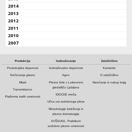
2014
2013
2012
2011
2010
2007
Produkcija
Izobraževanje
Založništvo
Produkcijska dejavnost
Izobraževalne dejavnosti
Kamizdat
Srečevanja glasov
Agon
O založništvu
Mladi
Plesne šole v Lutkovnem
Naročanje in nakup knjig
gledališču Ljubljana
Transmittance
IDOCDE mreža
Platforma malih umetnosti
Učna ura sodobnega plesa
Metodologije beleženja in
plesna dramaturgija
SVŠGUGL: Praktikum
sodobne plesne umetnosti