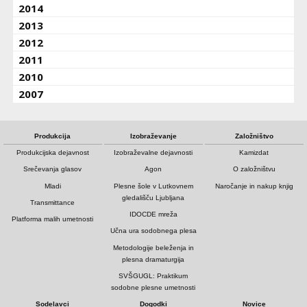
2014
2013
2012
2011
2010
2007
Produkcija
Izobraževanje
Založništvo
Produkcijska dejavnost
Izobraževalne dejavnosti
Kamizdat
Srečevanja glasov
Agon
O založništvu
Mladi
Plesne šole v Lutkovnem
Naročanje in nakup knjig
gledališču Ljubljana
Transmittance
IDOCDE mreža
Platforma malih umetnosti
Učna ura sodobnega plesa
Metodologije beleženja in
plesna dramaturgija
SVŠGUGL: Praktikum
sodobne plesne umetnosti
Sodelavci
Dogodki
Novice