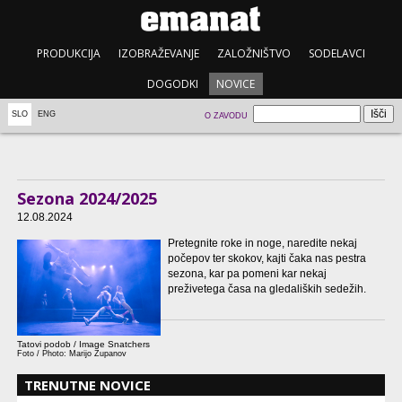
PRODUKCIJA
IZOBRAŽEVANJE
ZALOŽNIŠTVO
SODELAVCI
DOGODKI
NOVICE
SLO
ENG
O ZAVODU
Sezona 2024/2025
12.08.2024
Pretegnite roke in noge, naredite nekaj
počepov ter skokov, kajti čaka nas pestra
sezona, kar pa pomeni kar nekaj
preživetega časa na gledaliških sedežih.
Tatovi podob / Image Snatchers
Foto / Photo: Marijo Zupanov
TRENUTNE NOVICE