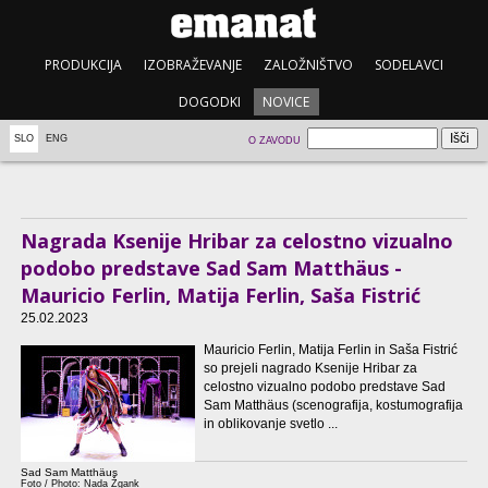
PRODUKCIJA
IZOBRAŽEVANJE
ZALOŽNIŠTVO
SODELAVCI
DOGODKI
NOVICE
SLO
ENG
O ZAVODU
Nagrada Ksenije Hribar za celostno vizualno
podobo predstave Sad Sam Matthäus -
Mauricio Ferlin, Matija Ferlin, Saša Fistrić
25.02.2023
Mauricio Ferlin, Matija Ferlin in Saša Fistrić
so prejeli nagrado Ksenije Hribar za
celostno vizualno podobo predstave Sad
Sam Matthäus (scenografija, kostumografija
in oblikovanje svetlo ...
Sad Sam Matthäus
Foto / Photo: Nada Žgank