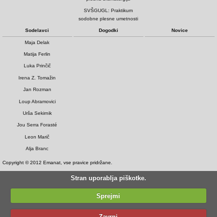
SVŠGUGL: Praktikum
sodobne plesne umetnosti
Sodelavci
Dogodki
Novice
Maja Delak
Matija Ferlin
Luka Prinčič
Irena Z. Tomažin
Jan Rozman
Loup Abramovici
Urša Sekirnik
Jou Serra Forasté
Leon Marič
Alja Branc
Copyright © 2012 Emanat, vse pravice pridržane.
Stran uporablja piškotke.
Sprejmi
Zavrni