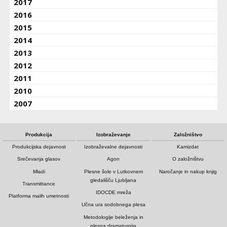
2017
2016
2015
2014
2013
2012
2011
2010
2007
Produkcija
Izobraževanje
Založništvo
Produkcijska dejavnost
Izobraževalne dejavnosti
Kamizdat
Srečevanja glasov
Agon
O založništvu
Mladi
Plesne šole v Lutkovnem
Naročanje in nakup knjig
gledališču Ljubljana
Transmittance
IDOCDE mreža
Platforma malih umetnosti
Učna ura sodobnega plesa
Metodologije beleženja in
plesna dramaturgija