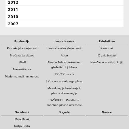
2012
2011
2010
2007
Produkcija
Izobraževanje
Založništvo
Produkcijska dejavnost
Izobraževalne dejavnosti
Kamizdat
Srečevanja glasov
Agon
O založništvu
Mladi
Plesne šole v Lutkovnem
Naročanje in nakup knjig
gledališču Ljubljana
Transmittance
IDOCDE mreža
Platforma malih umetnosti
Učna ura sodobnega plesa
Metodologije beleženja in
plesna dramaturgija
SVŠGUGL: Praktikum
sodobne plesne umetnosti
Sodelavci
Dogodki
Novice
Maja Delak
Matija Ferlin