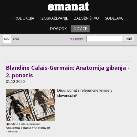
PRODUKCIJA
IZOBRAŽEVANJE
ZALOŽNIŠTVO
SODELAVCI
DOGODKI
NOVICE
SLO
ENG
O ZAVODU
Blandine Calais-Germain: Anatomija gibanja -
2. ponatis
31.12.2020
Drugi ponatis referenčne knjige v
slovenščini!
Blandine Calais-Germain:
Anatomija gibanja / Anatomy of
movement