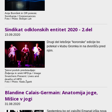
Anja Bornšek in OR poiesis:
Sonihanja / Coresonances
Foto / Photo: Boštjan Lah
Sindikat odklonskih entitet 2020 - 2.del
15.09.2020
Drugi del letošnje "koronske” edicije bo
potekal v klubu Gromka in na dvorišču pred
njim.
Tatovi podob predstavljajo:
Življenja in smrti HPD-ja / Image
Snatchers Present: Lives and
deaths of HPD
Foto / Photo: Nada Žgank
Blandine Calais-Germain: Anatomija joge,
Mišice v jogi
31.08.2020
Septembra bo pri založbi Emanat izšla nova