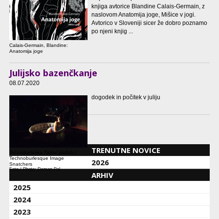
knjiga avtorice Blandine Calais-Germain, z
naslovom Anatomija joge, Mišice v jogi.
Avtorico v Sloveniji sicer že dobro poznamo
po njeni knjig ...
Calais-Germain, Blandine:
Anatomija joge
Julijsko bazenčkanje
08.07.2020
dogodek in počitek v juliju
TRENUTNE NOVICE
Tehnoburleska Tatovi podob /
Technoburlesque Image
2026
Snatchers
Foto / Photo: Domen Pal
ARHIV
2025
2024
2023