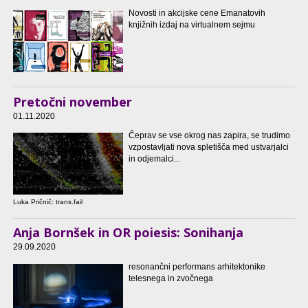
Novosti in akcijske cene Emanatovih
knjižnih izdaj na virtualnem sejmu
Pretočni november
01.11.2020
Čeprav se vse okrog nas zapira, se trudimo
vzpostavljati nova spletišča med ustvarjalci
in odjemalci...
Luka Pričnič: trans.fail
Anja Bornšek in OR poiesis: Sonihanja
29.09.2020
resonančni performans arhitektonike
telesnega in zvočnega