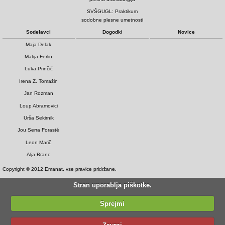
SVŠGUGL: Praktikum
sodobne plesne umetnosti
Sodelavci
Dogodki
Novice
Maja Delak
Matija Ferlin
Luka Prinčič
Irena Z. Tomažin
Jan Rozman
Loup Abramovici
Urša Sekirnik
Jou Serra Forasté
Leon Marič
Alja Branc
Copyright © 2012 Emanat, vse pravice pridržane.
Stran uporablja piškotke.
Sprejmi