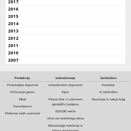
2017
2016
2015
2014
2013
2012
2011
2010
2007
Produkcija
Izobraževanje
Založništvo
Produkcijska dejavnost
Izobraževalne dejavnosti
Kamizdat
Srečevanja glasov
Agon
O založništvu
Mladi
Plesne šole v Lutkovnem
Naročanje in nakup knjig
gledališču Ljubljana
Transmittance
IDOCDE mreža
Platforma malih umetnosti
Učna ura sodobnega plesa
Metodologije beleženja in
plesna dramaturgija