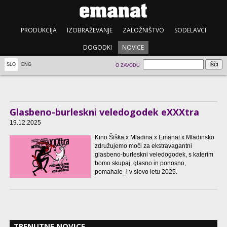
PRODUKCIJA
IZOBRAŽEVANJE
ZALOŽNIŠTVO
SODELAVCI
DOGODKI
NOVICE
SLO
ENG
O ZAVODU
Glasbeno-burleskni veledogodek eXXXtra
19.12.2025
Kino Šiška x Mladina x Emanat x Mladinsko
združujemo moči za ekstravagantni
glasbeno-burleskni veledogodek, s katerim
bomo skupaj, glasno in ponosno,
pomahale_i v slovo letu 2025.
TRENUTNE NOVICE