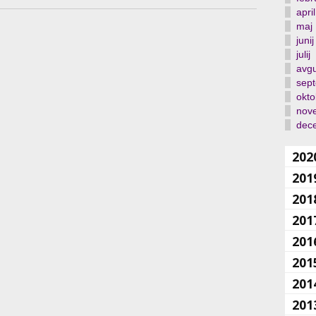
april
maj
junij
julij
avgu
sep
okto
nov
dec
202
201
201
201
201
201
201
201