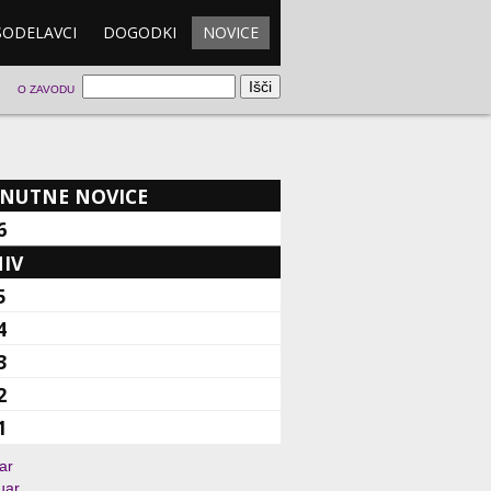
SODELAVCI
DOGODKI
NOVICE
O ZAVODU
NUTNE NOVICE
6
IV
5
4
3
2
1
ar
uar