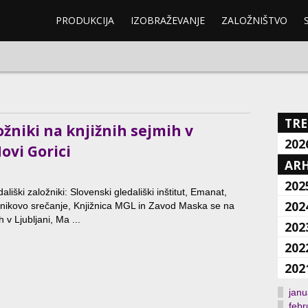
PRODUKCIJA
IZOBRAŽEVANJE
ZALOŽNIŠTVO
TRE
ožniki na knjižnih sejmih v
202
ovi Gorici
ARH
202
ališki založniki: Slovenski gledališki inštitut, Emanat,
202
tnikovo srečanje, Knjižnica MGL in Zavod Maska se na
h v Ljubljani, Ma ...
202
202
202
janu
febr