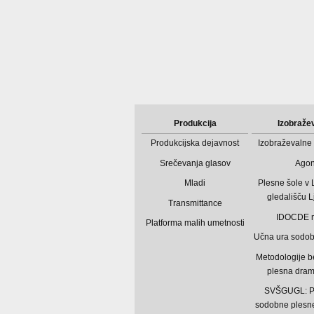
Produkcija
Izobraže
Produkcijska dejavnost
Izobraževalne 
Srečevanja glasov
Ago
Mladi
Plesne šole v
gledališču L
Transmittance
IDOCDE 
Platforma malih umetnosti
Učna ura sodo
Metodologije b
plesna dram
SVŠGUGL: P
sodobne plesne