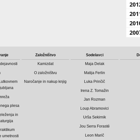
201
201
201
200
vanje
Založništvo
Sodelavci
D
dejavnosti
Kamizdat
Maja Delak
n
O založništvu
Matija Ferlin
 Lutkovnem
Naročanje in nakup knjig
Luka Prinčič
jubljana
Irena Z. Tomažin
mreža
Jan Rozman
bnega plesa
Loup Abramovici
eleženja in
Urša Sekirnik
aturgija
Jou Serra Forasté
raktikum
Leon Marič
 umetnosti