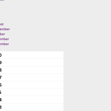
st
tember
ber
ember
ember
0
9
8
7
6
5
4
3