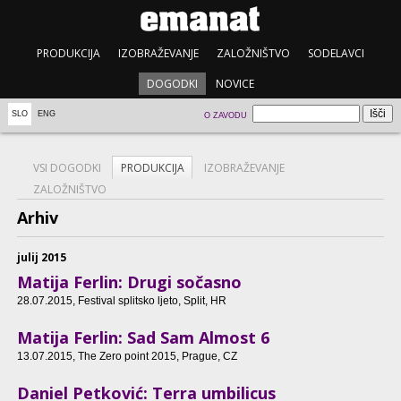
PRODUKCIJA
IZOBRAŽEVANJE
ZALOŽNIŠTVO
SODELAVCI
DOGODKI
NOVICE
SLO
ENG
O ZAVODU
VSI DOGODKI
PRODUKCIJA
IZOBRAŽEVANJE
ZALOŽNIŠTVO
Arhiv
julij 2015
Matija Ferlin: Drugi sočasno
28.07.2015
, Festival splitsko ljeto, Split, HR
Matija Ferlin: Sad Sam Almost 6
13.07.2015
, The Zero point 2015, Prague, CZ
Daniel Petković: Terra umbilicus