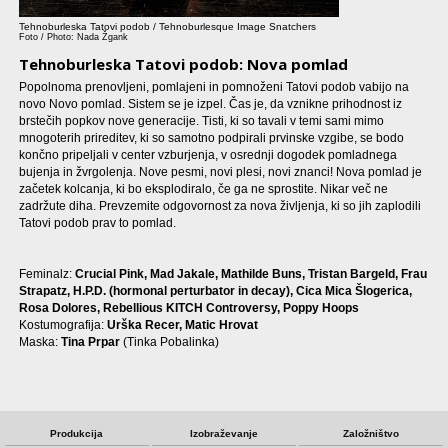
Tehnoburleska Tatovi podob / Tehnoburlesque Image Snatchers
Foto / Photo: Nada Žgank
Tehnoburleska Tatovi podob: Nova pomlad
Popolnoma prenovljeni, pomlajeni in pomnoženi Tatovi podob vabijo na
novo Novo pomlad. Sistem se je izpel. Čas je, da vznikne prihodnost iz
brstečih popkov nove generacije. Tisti, ki so tavali v temi sami mimo
mnogoterih prireditev, ki so samotno podpirali prvinske vzgibe, se bodo
končno pripeljali v center vzburjenja, v osrednji dogodek pomladnega
bujenja in žvrgolenja. Nove pesmi, novi plesi, novi znanci! Nova pomlad je
začetek kolcanja, ki bo eksplodiralo, če ga ne sprostite. Nikar več ne
zadržute diha. Prevzemite odgovornost za nova življenja, ki so jih zaplodili
Tatovi podob prav to pomlad.
Feminalz:
Crucial Pink, Mad Jakale, Mathilde Buns, Tristan Bargeld, Frau
Strapatz, H.P.D. (hormonal perturbator in decay), Cica Mica Šlogerica,
Rosa Dolores, Rebellious KITCH Controversy, Poppy Hoops
Kostumografija:
Urška Recer, Matic Hrovat
Maska:
Tina Prpar
(Tinka Pobalinka)
Produkcija
Izobraževanje
Založništvo