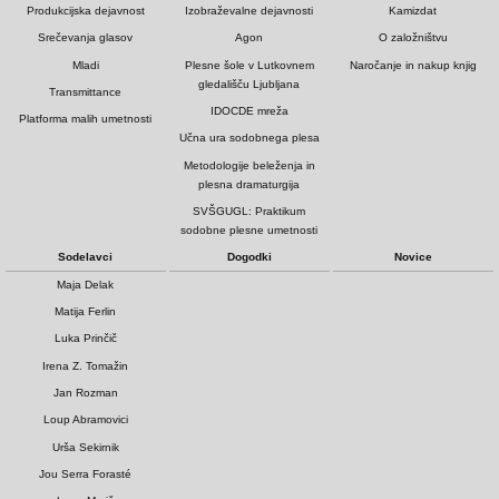
Produkcijska dejavnost
Izobraževalne dejavnosti
Kamizdat
Srečevanja glasov
Agon
O založništvu
Mladi
Plesne šole v Lutkovnem
Naročanje in nakup knjig
gledališču Ljubljana
Transmittance
IDOCDE mreža
Platforma malih umetnosti
Učna ura sodobnega plesa
Metodologije beleženja in
plesna dramaturgija
SVŠGUGL: Praktikum
sodobne plesne umetnosti
Sodelavci
Dogodki
Novice
Maja Delak
Matija Ferlin
Luka Prinčič
Irena Z. Tomažin
Jan Rozman
Loup Abramovici
Urša Sekirnik
Jou Serra Forasté