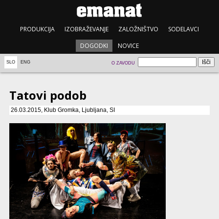
PRODUKCIJA
IZOBRAŽEVANJE
ZALOŽNIŠTVO
SODELAVCI
DOGODKI
NOVICE
SLO
ENG
O ZAVODU
Tatovi podob
26.03.2015, Klub Gromka, Ljubljana, SI