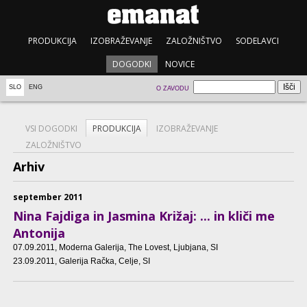
PRODUKCIJA
IZOBRAŽEVANJE
ZALOŽNIŠTVO
SODELAVCI
DOGODKI
NOVICE
SLO
ENG
O ZAVODU
VSI DOGODKI
PRODUKCIJA
IZOBRAŽEVANJE
ZALOŽNIŠTVO
Arhiv
september 2011
Nina Fajdiga in Jasmina Križaj: ... in kliči me
Antonija
07.09.2011
, Moderna Galerija, The Lovest, Ljubjana, SI
23.09.2011
, Galerija Račka, Celje, SI