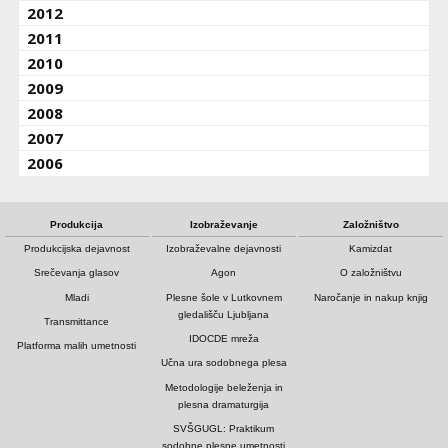
2012
2011
2010
2009
2008
2007
2006
Produkcija
Izobraževanje
Založništvo
Produkcijska dejavnost
Izobraževalne dejavnosti
Kamizdat
Srečevanja glasov
Agon
O založništvu
Mladi
Plesne šole v Lutkovnem
Naročanje in nakup knjig
gledališču Ljubljana
Transmittance
IDOCDE mreža
Platforma malih umetnosti
Učna ura sodobnega plesa
Metodologije beleženja in
plesna dramaturgija
SVŠGUGL: Praktikum
sodobne plesne umetnosti