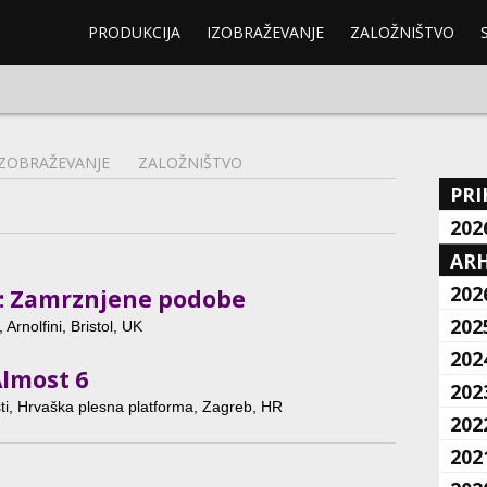
PRODUKCIJA
IZOBRAŽEVANJE
ZALOŽNIŠTVO
IZOBRAŽEVANJE
ZALOŽNIŠTVO
PRI
202
ARH
202
: Zamrznjene podobe
202
 Arnolfini, Bristol, UK
202
Almost 6
202
ti, Hrvaška plesna platforma, Zagreb, HR
202
202