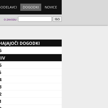
SODELAVCI
DOGODKI
NOVICE
O ZAVODU
HAJAJOČI DOGODKI
6
IV
6
5
4
3
2
1