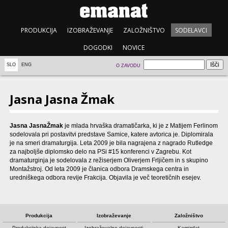
PRODUKCIJA
IZOBRAŽEVANJE
ZALOŽNIŠTVO
SODELAVCI
DOGODKI
NOVICE
SLO
ENG
O ZAVODU
Jasna Jasna Žmak
Jasna JasnaŽmak
je mlada hrvaška dramatičarka, ki je z Matijem Ferlinom
sodelovala pri postavitvi predstave Samice, katere avtorica je. Diplomirala
je na smeri dramaturgija. Leta 2009 je bila nagrajena z nagrado Rutledge
za najboljše diplomsko delo na PSi #15 konferenci v Zagrebu. Kot
dramaturginja je sodelovala z režiserjem Oliverjem Frljičem in s skupino
Montažstroj. Od leta 2009 je članica odbora Dramskega centra in
uredniškega odbora revije Frakcija. Objavila je več teoretičnih esejev.
Produkcija
Izobraževanje
Založništvo
Produkcijska dejavnost
Izobraževalne dejavnosti
Kamizdat