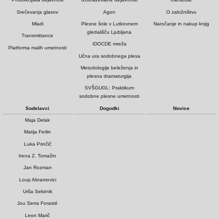
Srečevanja glasov
Agon
O založništvu
Mladi
Plesne šole v Lutkovnem
Naročanje in nakup knjig
gledališču Ljubljana
Transmittance
IDOCDE mreža
Platforma malih umetnosti
Učna ura sodobnega plesa
Metodologije beleženja in
plesna dramaturgija
SVŠGUGL: Praktikum
sodobne plesne umetnosti
Sodelavci
Dogodki
Novice
Maja Delak
Matija Ferlin
Luka Prinčič
Irena Z. Tomažin
Jan Rozman
Loup Abramovici
Urša Sekirnik
Jou Serra Forasté
Leon Marič