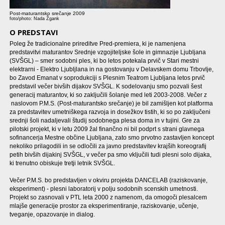
Post-maturantsko srečanje 2009
foto/photo: Nada Žgank
O PREDSTAVI
Poleg že tradicionalne prireditve Pred-premiera, ki je namenjena
predstavitvi maturantov Srednje vzgojiteljske šole in gimnazije Ljubljana
(SVŠGL) – smer sodobni ples, ki bo letos potekala prvič v Stari mestni
elektrarni - Elektro Ljubljlana in na gostovanju v Delavskem domu Trbovlje,
bo Zavod Emanat v soprodukciji s Plesnim Teatrom Ljubljana letos prvič
predstavil večer bivših dijakov SVŠGL. K sodelovanju smo pozvali šest
generacij maturantov, ki so zaključili šolanje med leti 2003-2008. Večer z
naslovom P.M.S. (Post-maturantsko srečanje) je bil zamišljen kot platforma
za predstavitev umetniškega razvoja in dosežkov tistih, ki so po zaključeni
srednji šoli nadaljevali študij sodobnega plesa doma in v tujini. Gre za
pilotski projekt, ki v letu 2009 žal finančno ni bil podprt s strani glavnega
sofinancerja Mestne občine Ljubljana, zato smo prvotno zastavljen koncept
nekoliko prilagodili in se odločili za javno predstavitev krajših koreografij
petih bivših dijakinj SVŠGL, v večer pa smo vključili tudi plesni solo dijaka,
ki trenutno obiskuje tretji letnik SVŠGL.
Večer P.M.S. bo predstavljen v okviru projekta DANCELAB (raziskovanje,
eksperiment) - plesni laboratorij v polju sodobnih scenskih umetnosti.
Projekt so zasnovali v PTL leta 2000 z namenom, da omogoči plesalcem
mlajše generacije prostor za eksperimentiranje, raziskovanje, učenje,
tveganje, opazovanje in dialog.