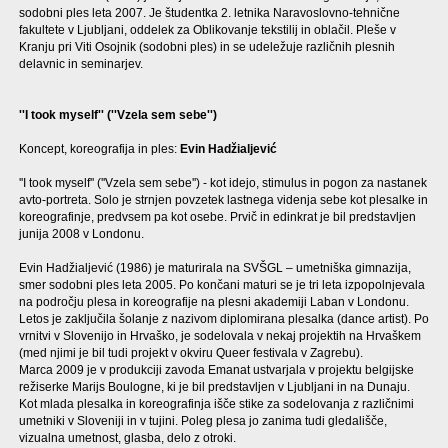
sodobni ples leta 2007. Je študentka 2. letnika Naravoslovno-tehnične
fakultete v Ljubljani, oddelek za Oblikovanje tekstilij in oblačil. Pleše v
Kranju pri Viti Osojnik (sodobni ples) in se udeležuje različnih plesnih
delavnic in seminarjev.
''I took myself'' (''Vzela sem sebe'')
Koncept, koreografija in ples:
Evin Hadžialjević
''I took myself'' (''Vzela sem sebe'') - kot idejo, stimulus in pogon za nastanek
avto-portreta. Solo je strnjen povzetek lastnega videnja sebe kot plesalke in
koreografinje, predvsem pa kot osebe. Prvič in edinkrat je bil predstavljen
junija 2008 v Londonu.
Evin Hadžialjević (1986) je maturirala na SVŠGL – umetniška gimnazija,
smer sodobni ples leta 2005. Po končani maturi se je tri leta izpopolnjevala
na področju plesa in koreografije na plesni akademiji Laban v Londonu.
Letos je zaključila šolanje z nazivom diplomirana plesalka (dance artist). Po
vrnitvi v Slovenijo in Hrvaško, je sodelovala v nekaj projektih na Hrvaškem
(med njimi je bil tudi projekt v okviru Queer festivala v Zagrebu).
Marca 2009 je v produkciji zavoda Emanat ustvarjala v projektu belgijske
režiserke Marijs Boulogne, ki je bil predstavljen v Ljubljani in na Dunaju.
Kot mlada plesalka in koreografinja išče stike za sodelovanja z različnimi
umetniki v Sloveniji in v tujini. Poleg plesa jo zanima tudi gledališče,
vizualna umetnost, glasba, delo z otroki.