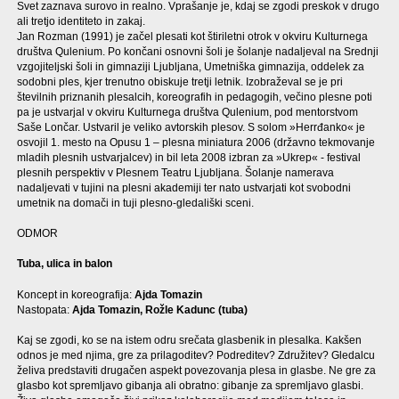
Svet zaznava surovo in realno. Vprašanje je, kdaj se zgodi preskok v drugo
ali tretjo identiteto in zakaj.
Jan Rozman (1991) je začel plesati kot štiriletni otrok v okviru Kulturnega
društva Qulenium. Po končani osnovni šoli je šolanje nadaljeval na Srednji
vzgojiteljski šoli in gimnaziji Ljubljana, Umetniška gimnazija, oddelek za
sodobni ples, kjer trenutno obiskuje tretji letnik. Izobraževal se je pri
številnih priznanih plesalcih, koreografih in pedagogih, večino plesne poti
pa je ustvarjal v okviru Kulturnega društva Qulenium, pod mentorstvom
Saše Lončar. Ustvaril je veliko avtorskih plesov. S solom »Herrđanko« je
osvojil 1. mesto na Opusu 1 – plesna miniatura 2006 (državno tekmovanje
mladih plesnih ustvarjalcev) in bil leta 2008 izbran za »Ukrep« - festival
plesnih perspektiv v Plesnem Teatru Ljubljana. Šolanje namerava
nadaljevati v tujini na plesni akademiji ter nato ustvarjati kot svobodni
umetnik na domači in tuji plesno-gledališki sceni.
ODMOR
Tuba, ulica in balon
Koncept in koreografija:
Ajda Tomazin
Nastopata:
Ajda Tomazin, Rožle Kadunc (tuba)
Kaj se zgodi, ko se na istem odru srečata glasbenik in plesalka. Kakšen
odnos je med njima, gre za prilagoditev? Podreditev? Združitev? Gledalcu
želiva predstaviti drugačen aspekt povezovanja plesa in glasbe. Ne gre za
glasbo kot spremljavo gibanja ali obratno: gibanje za spremljavo glasbi.