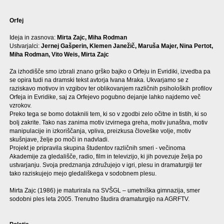
Orfej
Ideja in zasnova:
Mirta Zajc, Miha Rodman
Ustvarjalci:
Jernej Gašperin, Klemen Janežič, Maruša Majer, Nina Pertot,
Miha Rodman, Vito Weis, Mirta Zajc
Za izhodišče smo izbrali znano grško bajko o Orfeju in Evridiki, izvedba pa
se opira tudi na dramski tekst avtorja Ivana Mraka. Ukvarjamo se z
raziskavo motivov in vzgibov ter oblikovanjem različnih psiholoških profilov
Orfeja in Evridike, saj za Orfejevo pogubno dejanje lahko najdemo več
vzrokov.
Preko tega se bomo dotaknili tem, ki so v zgodbi zelo očitne in tistih, ki so
bolj zakrite. Tako nas zanima motiv izvirnega greha, motiv junaštva, motiv
manipulacije in izkoriščanja, vpliva, preizkusa človeške volje, motiv
skušnjave, želje po moči in nadvladi.
Projekt je pripravila skupina študentov različnih smeri - večinoma
Akademije za gledališče, radio, film in televizijo, ki jih povezuje želja po
ustvarjanju. Svoja predznanja združujejo v igri, plesu in dramaturgiji ter
tako raziskujejo mejo gledališkega v sodobnem plesu.
Mirta Zajc (1986) je maturirala na SVŠGL – umetniška gimnazija, smer
sodobni ples leta 2005. Trenutno študira dramaturgijo na AGRFTV.