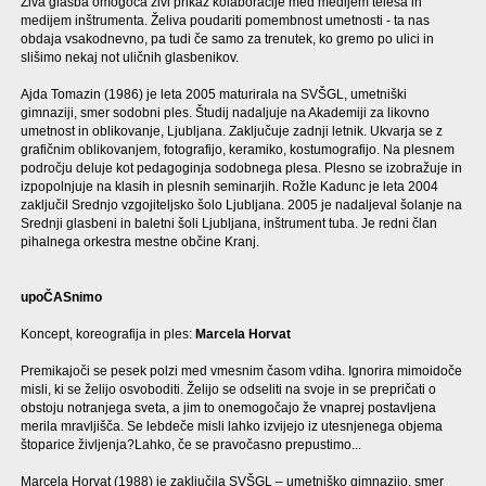
Živa glasba omogoča živi prikaz kolaboracije med medijem telesa in
medijem inštrumenta. Želiva poudariti pomembnost umetnosti - ta nas
obdaja vsakodnevno, pa tudi če samo za trenutek, ko gremo po ulici in
slišimo nekaj not uličnih glasbenikov.
Ajda Tomazin (1986) je leta 2005 maturirala na SVŠGL, umetniški
gimnaziji, smer sodobni ples. Študij nadaljuje na Akademiji za likovno
umetnost in oblikovanje, Ljubljana. Zaključuje zadnji letnik. Ukvarja se z
grafičnim oblikovanjem, fotografijo, keramiko, kostumografijo. Na plesnem
področju deluje kot pedagoginja sodobnega plesa. Plesno se izobražuje in
izpopolnjuje na klasih in plesnih seminarjih. Rožle Kadunc je leta 2004
zaključil Srednjo vzgojiteljsko šolo Ljubljana. 2005 je nadaljeval šolanje na
Srednji glasbeni in baletni šoli Ljubljana, inštrument tuba. Je redni član
pihalnega orkestra mestne občine Kranj.
upoČASnimo
Koncept, koreografija in ples:
Marcela Horvat
Premikajoči se pesek polzi med vmesnim časom vdiha. Ignorira mimoidoče
misli, ki se želijo osvoboditi. Želijo se odseliti na svoje in se prepričati o
obstoju notranjega sveta, a jim to onemogočajo že vnaprej postavljena
merila mravljišča. Se lebdeče misli lahko izvijejo iz utesnjenega objema
štoparice življenja?Lahko, če se pravočasno prepustimo...
Marcela Horvat (1988) je zaključila SVŠGL – umetniško gimnazijo, smer