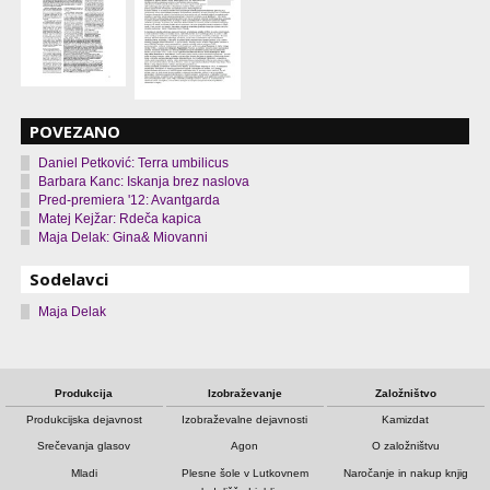
POVEZANO
Daniel Petković: Terra umbilicus
Barbara Kanc: Iskanja brez naslova
Pred-premiera '12: Avantgarda
Matej Kejžar: Rdeča kapica
Maja Delak: Gina& Miovanni
Sodelavci
Maja Delak
Produkcija
Izobraževanje
Založništvo
Produkcijska dejavnost
Izobraževalne dejavnosti
Kamizdat
Srečevanja glasov
Agon
O založništvu
Mladi
Plesne šole v Lutkovnem
Naročanje in nakup knjig