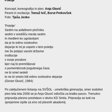
Poletje
Koncept, koreografija in ples:
Anja Gluvić
Pesmi in recitacija:
Tomaž Ivič, Borut Petkovšek
Foto:
Tjaša Jenko
'Poletje'
Sedim na asfaltnem pločniku
sedim v središču mesta sedim
in medtem ko ugotavljam
da je to edino svobodno
dejanje ki mi je uspelo v tem poletju
me že peljejo varuhi državne
institucije
v svoje prostore
kjer naj bi premišljeval
o pomembnosti pogubnega časa
ne bi smel sedeti
to ne bi smelo biti edino svobodno dejanje
(Goran Gluvić, 1984)
Po zaključenem šolanju na SVŠGL - umetniška gimnazija, smer sodobni
ples leta leta 2008 se je Anja Gluvić odločila za kratko pavzo. Trenutno
pripravlja plesno predstavo v okviru KD Smila. Pripravlja se tudi na
sprejemne izpite za eno od plesnih akademij.