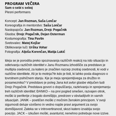
PROGRAM VEČERA
Sam o sebi s seboj
Plesni performans
Koncept:
Jan Rozman, Saša Lončar
Koreografija in mentorstvo:
Saša Lončar
Nastopajoča:
Jan Rozman, Drejc Pogačnik
Glasba:
Drejc Pogačnik, Dejan Osterman
Kostumografija:
Tina Pavlin
Svetovalec:
Matej Kejžar
Oblikovanje luči:
Urška Vohar
Fotografija:
Aljoša Korenčan, Matija Lukić
Ideja se je porodila preko spoznavanja različnih reakcij na isto situacijo in
odkrivanju različnih identitet v Janu Rozmanu.Izhodišče za predstavo je
multipla osebnost, za katero je značilen razcep znotraj osebnosti, ki vodi v
različne identitete. Ali je to motnja?In kdo je tisti, ki lahko poda diagnozo o
tovrstnem psihičnem stanju. Kje je meja sprejemljivega za družbo in
posameznika? V predstavo je poleg Jana kot avtor glasbe vključen tudi
Drejc Pogačnik. Predstava govori o dopuščanju, razkrivanju in sprejemanju
treh različnih identitet: ĐANKO – na prvi pogled smešen, razvajen otrok,
moški iz periferije z bogato domišljijo, predrzen v obvladljivih in varnih
situacijah. JANIK – poetičen moški z močnim ženskim principom. V svoji
sigurnosti deluje vzvišeno in vedno najde pravi argument za svojo
domišljavost. Zateka se v introvertiranost, skozi katero izvablja svojo
poezijo. JACK – izkušen moški, avanturist, nenehno potrebuje nove izzive.