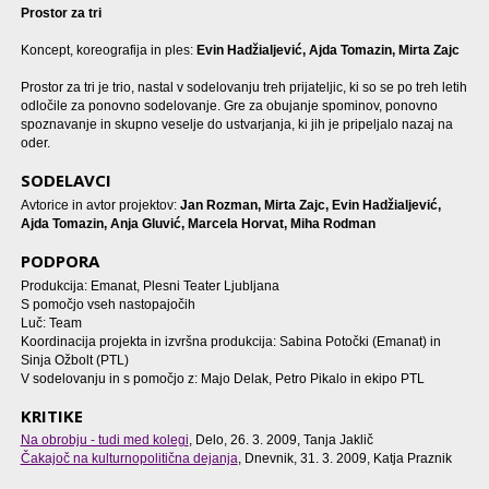
Prostor za tri
Koncept, koreografija in ples:
Evin Hadžialjević, Ajda Tomazin, Mirta Zajc
Prostor za tri je trio, nastal v sodelovanju treh prijateljic, ki so se po treh letih
odločile za ponovno sodelovanje. Gre za obujanje spominov, ponovno
spoznavanje in skupno veselje do ustvarjanja, ki jih je pripeljalo nazaj na
oder.
SODELAVCI
Avtorice in avtor projektov:
Jan Rozman, Mirta Zajc, Evin Hadžialjević,
Ajda Tomazin, Anja Gluvić, Marcela Horvat, Miha Rodman
PODPORA
Produkcija: Emanat, Plesni Teater Ljubljana
S pomočjo vseh nastopajočih
Luč: Team
Koordinacija projekta in izvršna produkcija: Sabina Potočki (Emanat) in
Sinja Ožbolt (PTL)
V sodelovanju in s pomočjo z: Majo Delak, Petro Pikalo in ekipo PTL
KRITIKE
Na obrobju - tudi med kolegi
, Delo, 26. 3. 2009, Tanja Jaklič
Čakajoč na kulturnopolitična dejanja
, Dnevnik, 31. 3. 2009, Katja Praznik