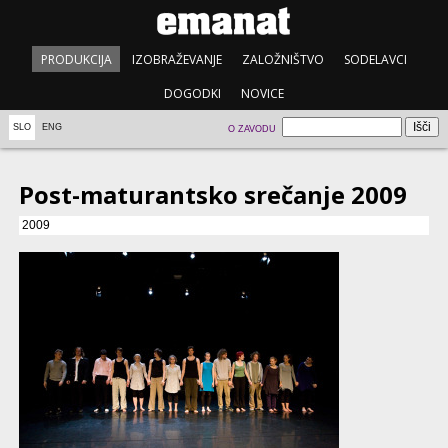
PRODUKCIJA
IZOBRAŽEVANJE
ZALOŽNIŠTVO
SODELAVCI
DOGODKI
NOVICE
SLO
ENG
O ZAVODU
Post-maturantsko srečanje 2009
2009