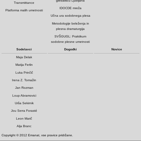
gledališču Ljubljana
Transmittance
IDOCDE mreža
Platforma malih umetnosti
Učna ura sodobnega plesa
Metodologije beleženja in
plesna dramaturgija
SVŠGUGL: Praktikum
sodobne plesne umetnosti
Sodelavci
Dogodki
Novice
Maja Delak
Matija Ferlin
Luka Prinčič
Irena Z. Tomažin
Jan Rozman
Loup Abramovici
Urša Sekirnik
Jou Serra Forasté
Leon Marič
Alja Branc
Copyright © 2012 Emanat, vse pravice pridržane.