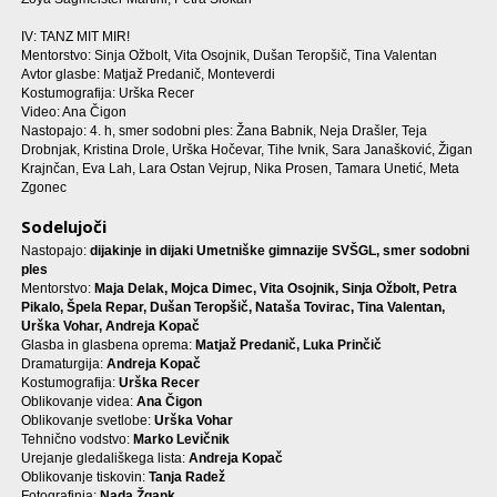
IV: TANZ MIT MIR!
Mentorstvo: Sinja Ožbolt, Vita Osojnik, Dušan Teropšič, Tina Valentan
Avtor glasbe: Matjaž Predanič, Monteverdi
Kostumografija: Urška Recer
Video: Ana Čigon
Nastopajo: 4. h, smer sodobni ples: Žana Babnik, Neja Drašler, Teja
Drobnjak, Kristina Drole, Urška Hočevar, Tihe Ivnik, Sara Janašković, Žigan
Krajnčan, Eva Lah, Lara Ostan Vejrup, Nika Prosen, Tamara Unetić, Meta
Zgonec
Sodelujoči
Nastopajo:
dijakinje in dijaki Umetniške gimnazije SVŠGL, smer sodobni
ples
Mentorstvo:
Maja Delak, Mojca Dimec, Vita Osojnik, Sinja Ožbolt, Petra
Pikalo, Špela Repar, Dušan Teropšič, Nataša Tovirac, Tina Valentan,
Urška Vohar, Andreja Kopač
Glasba in glasbena oprema:
Matjaž Predanič, Luka Prinčič
Dramaturgija:
Andreja Kopač
Kostumografija:
Urška Recer
Oblikovanje videa:
Ana Čigon
Oblikovanje svetlobe:
Urška Vohar
Tehnično vodstvo:
Marko Levičnik
Urejanje gledališkega lista:
Andreja Kopač
Oblikovanje tiskovin:
Tanja Radež
Fotografinja:
Nada Žgank