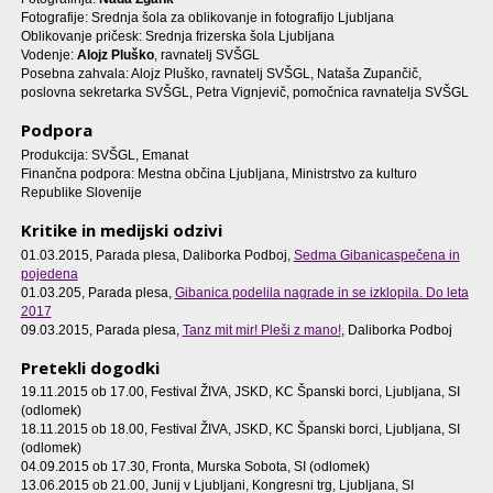
Fotografije: Srednja šola za oblikovanje in fotografijo Ljubljana
Oblikovanje pričesk: Srednja frizerska šola Ljubljana
Vodenje:
Alojz Pluško
, ravnatelj SVŠGL
Posebna zahvala: Alojz Pluško, ravnatelj SVŠGL, Nataša Zupančič,
poslovna sekretarka SVŠGL, Petra Vignjevič, pomočnica ravnatelja SVŠGL
Podpora
Produkcija: SVŠGL, Emanat
Finančna podpora: Mestna občina Ljubljana, Ministrstvo za kulturo
Republike Slovenije
Kritike in medijski odzivi
01.03.2015, Parada plesa, Daliborka Podboj,
Sedma Gibanicaspečena in
pojedena
01.03.205, Parada plesa,
Gibanica podelila nagrade in se izklopila. Do leta
2017
09.03.2015, Parada plesa,
Tanz mit mir! Pleši z mano!
, Daliborka Podboj
Pretekli dogodki
19.11.2015 ob 17.00
, Festival ŽIVA, JSKD, KC Španski borci, Ljubljana, SI
(odlomek)
18.11.2015 ob 18.00
, Festival ŽIVA, JSKD, KC Španski borci, Ljubljana, SI
(odlomek)
04.09.2015 ob 17.30
, Fronta, Murska Sobota, SI (odlomek)
13.06.2015 ob 21.00
, Junij v Ljubljani, Kongresni trg, Ljubljana, SI