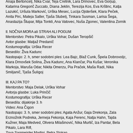
Anaja Bertoncelj, Nika Cvar, Teja Čretnik, Lara Drinovec, Eva Gorjup,
Katarina Gregorič Zuccato, Diana Jeklin, Terezija Kos, Eva Krštinc, Katja
Lazukić, Uršula Marković, Urška Mesec, Lucija Ojsteršek, Klara Peček,
Anita Pirc, Mateja Satler, Tjaša Stubelj, Tinkara Susman, Larisa Šega,
Anastazija Štupar, Mija Tonkli, Ana Vatovec, Nuša Zgonec, Valentina Zornik
II. NOČNA MORA ali STRAH ALI POGUM
Mentorstvo: Petra Pikalo, Urška Vohar, Dušan Teropšič
Avtor glasbe: Matjaž Predanič
Kostumografija: Urška Recer
Besedilo: Živa Kadunc
Nastopajo: 2. h, smer sodobni ples: Lea Bajc, Blaž Cunk, Špela Dobrovoljc,
Klara Drnovšek Solina, Živa Kadunc, Ana Klančar, Pia Kušar, Veronika
Markoja, Maruša Odar, Nikita Omerzu, Pia Praček, Maša Radi, Nika
Smiljanič, Tjaša Šuligoj
III. KAJ PA TO?
Mentorstvo: Maja Delak, Urška Vohar
Avtorja glasbe: Luka Prinčič
Kostumografija: Urška Recer
Besedila: dijakinje 3. h
Video: Ana Čigon
Nastopajo: 3. h, smer sodobni ples: Agata Anžur, Gaja Drekonja, Zala
Erznožnik Podreka, Jerneja Fekonja, Kaja Ferenc, Natja Hahn, Tajda
Kužner, Maja Medved, Olivera Milašinović, Nika Murtič, Iza Pantar, Bela
Pikalo, Lara Rifl,
Zoya Sagmeister Martini, Petra Slokan