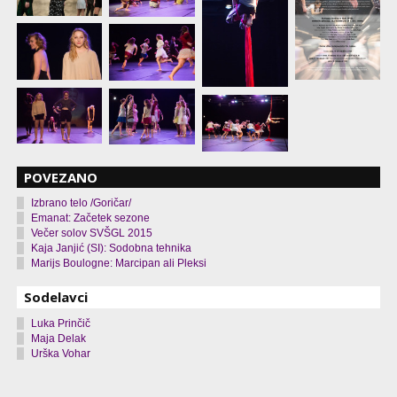
POVEZANO
Izbrano telo /Goričar/
Emanat: Začetek sezone
Večer solov SVŠGL 2015
Kaja Janjić (SI): Sodobna tehnika
Marijs Boulogne: Marcipan ali Pleksi
Sodelavci
Luka Prinčič
Maja Delak
Urška Vohar