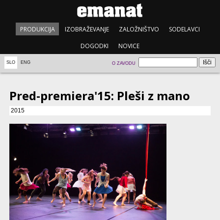
PRODUKCIJA
IZOBRAŽEVANJE
ZALOŽNIŠTVO
SODELAVCI
DOGODKI
NOVICE
SLO
ENG
O ZAVODU
Pred-premiera'15: Pleši z mano
2015