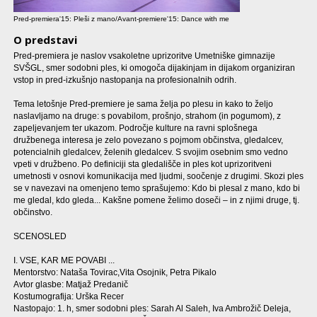
Pred-premiera'15: Pleši z mano/Avant-premiere'15: Dance with me
O predstavi
Pred-premiera je naslov vsakoletne uprizoritve Umetniške gimnazije
SVŠGL, smer sodobni ples, ki omogoča dijakinjam in dijakom organiziran
vstop in pred-izkušnjo nastopanja na profesionalnih odrih.
Tema letošnje Pred-premiere je sama želja po plesu in kako to željo
naslavljamo na druge: s povabilom, prošnjo, strahom (in pogumom), z
zapeljevanjem ter ukazom. Področje kulture na ravni splošnega
družbenega interesa je zelo povezano s pojmom občinstva, gledalcev,
potencialnih gledalcev, želenih gledalcev. S svojim osebnim smo vedno
vpeti v družbeno. Po definiciji sta gledališče in ples kot uprizoritveni
umetnosti v osnovi komunikacija med ljudmi, soočenje z drugimi. Skozi ples
se v navezavi na omenjeno temo sprašujemo: Kdo bi plesal z mano, kdo bi
me gledal, kdo gleda... Kakšne pomene želimo doseči – in z njimi druge, tj.
občinstvo.
SCENOSLED
I. VSE, KAR ME POVABI ...
Mentorstvo: Nataša Tovirac,Vita Osojnik, Petra Pikalo
Avtor glasbe: Matjaž Predanič
Kostumografija: Urška Recer
Nastopajo: 1. h, smer sodobni ples: Sarah Al Saleh, Iva Ambrožič Deleja,