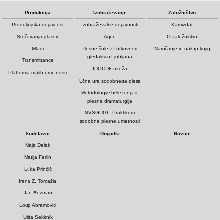
Produkcija
Izobraževanje
Založništvo
Produkcijska dejavnost
Izobraževalne dejavnosti
Kamizdat
Srečevanja glasov
Agon
O založništvu
Mladi
Plesne šole v Lutkovnem
Naročanje in nakup knjig
gledališču Ljubljana
Transmittance
IDOCDE mreža
Platforma malih umetnosti
Učna ura sodobnega plesa
Metodologije beleženja in
plesna dramaturgija
SVŠGUGL: Praktikum
sodobne plesne umetnosti
Sodelavci
Dogodki
Novice
Maja Delak
Matija Ferlin
Luka Prinčič
Irena Z. Tomažin
Jan Rozman
Loup Abramovici
Urša Sekirnik