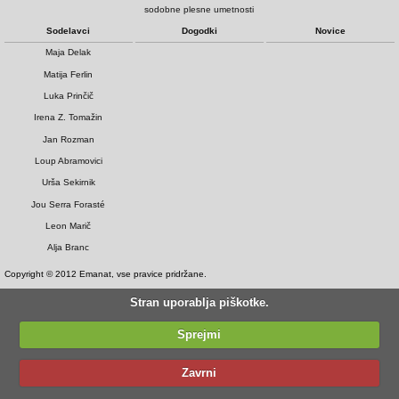
sodobne plesne umetnosti
Sodelavci
Dogodki
Novice
Maja Delak
Matija Ferlin
Luka Prinčič
Irena Z. Tomažin
Jan Rozman
Loup Abramovici
Urša Sekirnik
Jou Serra Forasté
Leon Marič
Alja Branc
Copyright © 2012 Emanat, vse pravice pridržane.
Stran uporablja piškotke.
Sprejmi
Zavrni