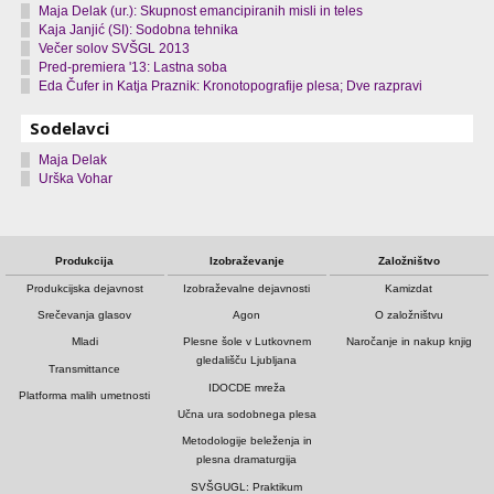
Maja Delak (ur.): Skupnost emancipiranih misli in teles
Kaja Janjić (SI): Sodobna tehnika
Večer solov SVŠGL 2013
Pred-premiera '13: Lastna soba
Eda Čufer in Katja Praznik: Kronotopografije plesa; Dve razpravi
Sodelavci
Maja Delak
Urška Vohar
Produkcija
Izobraževanje
Založništvo
Produkcijska dejavnost
Izobraževalne dejavnosti
Kamizdat
Srečevanja glasov
Agon
O založništvu
Mladi
Plesne šole v Lutkovnem
Naročanje in nakup knjig
gledališču Ljubljana
Transmittance
IDOCDE mreža
Platforma malih umetnosti
Učna ura sodobnega plesa
Metodologije beleženja in
plesna dramaturgija
SVŠGUGL: Praktikum