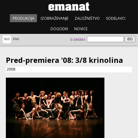
PRODUKCIJA
IZOBRAŽEVANJE
ZALOŽNIŠTVO
SODELAVCI
DOGODKI
NOVICE
SLO
ENG
O ZAVODU
Pred-premiera '08: 3/8 krinolina
2008