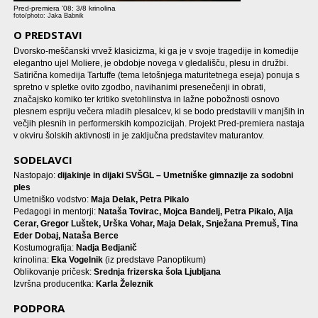
Pred-premiera '08: 3/8 krinolina
foto/photo: Jaka Babnik
O PREDSTAVI
Dvorsko-meščanski vrvež klasicizma, ki ga je v svoje tragedije in komedije
elegantno ujel Moliere, je obdobje novega v gledališču, plesu in družbi.
Satirična komedija Tartuffe (tema letošnjega maturitetnega eseja) ponuja s
spretno v spletke ovito zgodbo, navihanimi presenečenji in obrati,
značajsko komiko ter kritiko svetohlinstva in lažne pobožnosti osnovo
plesnem espriju večera mladih plesalcev, ki se bodo predstavili v manjših in
večjih plesnih in performerskih kompozicijah. Projekt Pred-premiera nastaja
v okviru šolskih aktivnosti in je zaključna predstavitev maturantov.
SODELAVCI
Nastopajo:
dijakinje in dijaki SVŠGL – Umetniške gimnazije za sodobni
ples
Umetniško vodstvo:
Maja Delak, Petra Pikalo
Pedagogi in mentorji:
Nataša Tovirac, Mojca Bandelj, Petra Pikalo, Alja
Cerar, Gregor Luštek, Urška Vohar, Maja Delak, Snježana Premuš, Tina
Eder Dobaj, Nataša Berce
Kostumografija:
Nadja Bedjanič
krinolina:
Eka Vogelnik
(iz predstave Panoptikum)
Oblikovanje pričesk:
Srednja frizerska šola Ljubljana
Izvršna producentka:
Karla Železnik
PODPORA