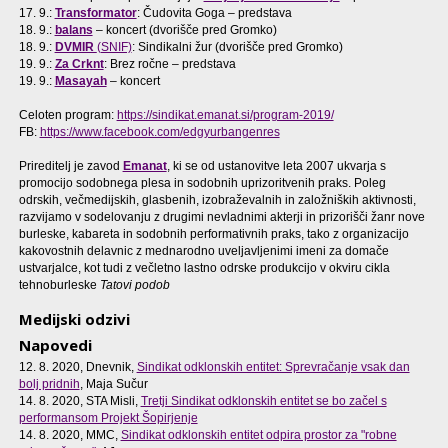
17. 9.:
Transformator
: Čudovita Goga – predstava
18. 9.:
balans
– koncert (dvorišče pred Gromko)
18. 9.:
DVMIR
(SNIF)
: Sindikalni žur (dvorišče pred Gromko)
19. 9.:
Za Crknt
: Brez ročne – predstava
19. 9.:
Masayah
– koncert
Celoten program:
https://sindikat.emanat.si/program-2019/
FB:
https://www.facebook.com/edgyurbangenres
Prireditelj je zavod
Emanat
, ki se od ustanovitve leta 2007 ukvarja s
promocijo sodobnega plesa in sodobnih uprizoritvenih praks. Poleg
odrskih, večmedijskih, glasbenih, izobraževalnih in založniških aktivnosti,
razvijamo v sodelovanju z drugimi nevladnimi akterji in prizorišči žanr nove
burleske, kabareta in sodobnih performativnih praks, tako z organizacijo
kakovostnih delavnic z mednarodno uveljavljenimi imeni za domače
ustvarjalce, kot tudi z večletno lastno odrske produkcijo v okviru cikla
tehnoburleske
Tatovi podob
Medijski odzivi
Napovedi
12. 8. 2020, Dnevnik,
Sindikat odklonskih entitet: Sprevračanje vsak dan
bolj pridnih
, Maja Sučur
14. 8. 2020, STA Misli,
Tretji Sindikat odklonskih entitet se bo začel s
performansom Projekt Šopirjenje
14. 8. 2020, MMC,
Sindikat odklonskih entitet odpira prostor za "robne