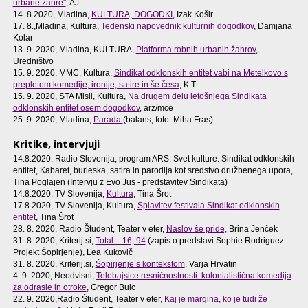
urbane žanre"
, AJ
14. 8.2020, Mladina,
KULTURA, DOGODKI
, Izak Košir
17. 8.,Mladina, Kultura,
Tedenski napovednik kulturnih dogodkov
, Damjana
Kolar
13. 9. 2020, Mladina, KULTURA,
Platforma robnih urbanih žanrov
,
Uredništvo
15. 9. 2020, MMC, Kultura,
Sindikat odklonskih entitet vabi na Metelkovo s
prepletom komedije, ironije, satire in še česa
, K.T.
15. 9. 2020, STA Misli, Kultura,
Na drugem delu letošnjega Sindikata
odklonskih entitet osem dogodkov
, arz/mce
25. 9. 2020, Mladina,
Parada
(balans, foto: Miha Fras)
Kritike, intervjuji
14.8.2020, Radio Slovenija, program ARS, Svet kulture: Sindikat odklonskih
entitet, Kabaret, burleska, satira in parodija kot sredstvo družbenega upora,
Tina Poglajen (Intervju z Evo Jus - predstavitev Sindikata)
14.8.2020, TV Slovenija,
Kultura
, Tina Šrot
17.8.2020, TV Slovenija, Kultura,
Splavitev festivala Sindikat odklonskih
entitet
, Tina Šrot
28. 8. 2020, Radio Študent, Teater v eter,
Naslov še pride,
Brina Jenček
31. 8. 2020, Kriterij.si,
Total: –16, 94
(zapis o predstavi Sophie Rodriguez:
Projekt Šopirjenje), Lea Kukovič
31. 8. 2020, Kriterij.si,
Šopirjenje s kontekstom
, Varja Hrvatin
4. 9. 2020, Neodvisni,
Telebajsice resničnostnosti: kolonialistična komedija
za odrasle in otroke
, Gregor Bulc
22. 9. 2020,Radio Študent, Teater v eter,
Kaj je margina, ko je tudi že