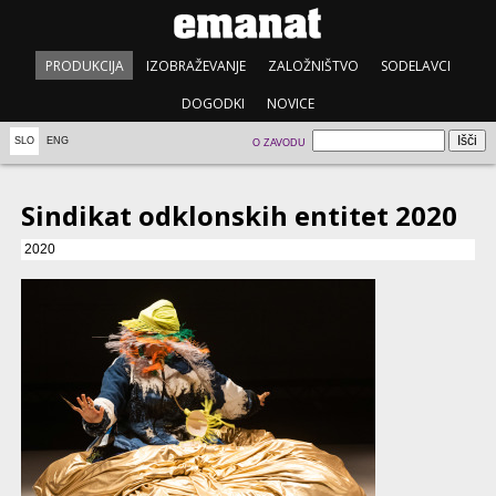
PRODUKCIJA
IZOBRAŽEVANJE
ZALOŽNIŠTVO
SODELAVCI
DOGODKI
NOVICE
SLO
ENG
O ZAVODU
Sindikat odklonskih entitet 2020
2020