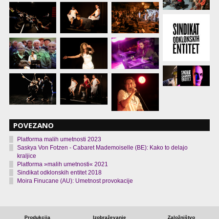
POVEZANO
Platforma malih umetnosti 2023
Saskya Von Fotzen - Cabaret Mademoiselle (BE): Kako to delajo
kraljice
Platforma »malih umetnosti« 2021
Sindikat odklonskih entitet 2018
Moira Finucane (AU): Umetnost provokacije
Produkcija
Izobraževanje
Založništvo