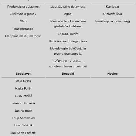
Produkcijska dejavnost
Izobraževalne dejavnosti
Kamizdat
Srečevanja glasov
Agon
O založništvu
Mladi
Plesne šole v Lutkovnem
Naročanje in nakup knjig
gledališču Ljubljana
Transmittance
IDOCDE mreža
Platforma malih umetnosti
Učna ura sodobnega plesa
Metodologije beleženja in
plesna dramaturgija
SVŠGUGL: Praktikum
sodobne plesne umetnosti
Sodelavci
Dogodki
Novice
Maja Delak
Matija Ferlin
Luka Prinčič
Irena Z. Tomažin
Jan Rozman
Loup Abramovici
Urša Sekirnik
Jou Serra Forasté