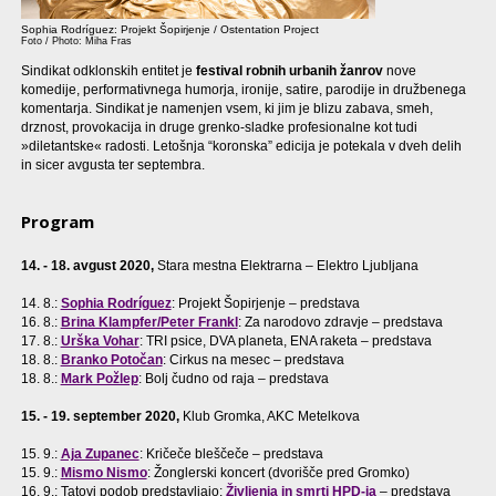
Sophia Rodríguez: Projekt Šopirjenje / Ostentation Project
Foto / Photo: Miha Fras
Sindikat odklonskih entitet je
festival robnih urbanih žanrov
nove
komedije, performativnega humorja, ironije, satire, parodije in družbenega
komentarja. Sindikat je namenjen vsem, ki jim je blizu zabava, smeh,
drznost, provokacija in druge grenko-sladke profesionalne kot tudi
»diletantske« radosti. Letošnja “koronska” edicija je potekala v dveh delih
in sicer avgusta ter septembra.
Program
14. - 18. avgust 2020,
Stara mestna Elektrarna – Elektro Ljubljana
14. 8.:
Sophia Rodríguez
: Projekt Šopirjenje – predstava
16. 8.:
Brina Klampfer/Peter Frankl
: Za narodovo zdravje – predstava
17. 8.:
Urška Vohar
: TRI psice, DVA planeta, ENA raketa – predstava
18. 8.:
Branko Potočan
: Cirkus na mesec – predstava
18. 8.:
Mark Požlep
: Bolj čudno od raja – predstava
15. - 19. september 2020,
Klub Gromka, AKC Metelkova
15. 9.:
Aja Zupanec
: Kričeče bleščeče – predstava
15. 9.:
Mismo Nismo
: Žonglerski koncert (dvorišče pred Gromko)
16. 9.: Tatovi podob predstavljajo:
Življenja in smrti HPD-ja
– predstava