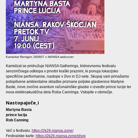
Kamizdat Rentgen 260607 x NIANSA webcover
Kamidzat se pridružuje NiANSA Gatherings, tridnevnemu festivalu
senzoričnega odklopa v prvotni kraški praznini, ki ponuja lokacijsko
specifične performanse, nastope v živo in DJ-sete. Skupaj vam prinašamo
potopitvene ambientalne skladbe priznane poljske glasbenice Martyne
Baste, nove zvočne avanture računalniške glasbe v izvedbi prince lucije ter
nova elektroakustična dela Roba Canninga. Vstopite v območje.
Nastopajoče_i
Martyna Basta
prince lucija
Rob Canning
Več o festivalu:
https://2k26.niansa.zone/
Festivalske karte:
https://2k26.niansa.zone/shop