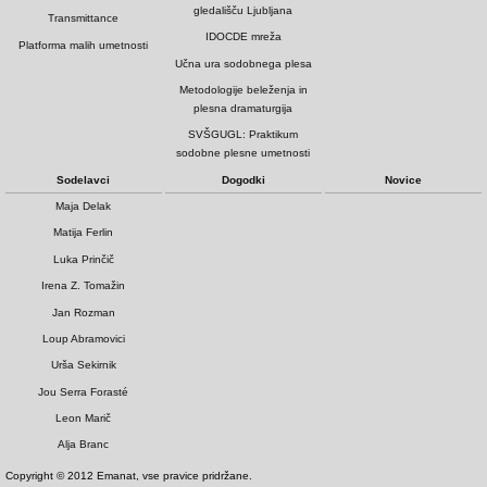
gledališču Ljubljana
Transmittance
IDOCDE mreža
Platforma malih umetnosti
Učna ura sodobnega plesa
Metodologije beleženja in
plesna dramaturgija
SVŠGUGL: Praktikum
sodobne plesne umetnosti
Sodelavci
Dogodki
Novice
Maja Delak
Matija Ferlin
Luka Prinčič
Irena Z. Tomažin
Jan Rozman
Loup Abramovici
Urša Sekirnik
Jou Serra Forasté
Leon Marič
Alja Branc
Copyright © 2012 Emanat, vse pravice pridržane.