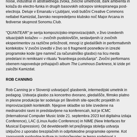
noise, industrial in abstraktnega zvoka, zvočne umetnosti, dark ambienta in
kolaža do electro-funka in drugih basovskih odcepov sinkopiranega post-
electroja. Deluje v Emanatu v Ljubljani, vodi butični Creative Commons
netlabel Kamizdat, žanrsko neopredeljeno klubsko noč Major Arcana in
fediverse skupnost Sonomu.Club.
“QUANTEAR" je serija kompozicijsko-improvizacijskih, v živo izvedenih
situacijskih kolažev — zvočnih pustolovščin, sestavljenih iz zvočnih
eksperimentov za različne priložnosti, mnogi iz gledaliških in performativnih
kontekstov. V zvočni izvedbi v živo so ti fragmenti posnetkov in izrezki
programske kode (gre namreč za računalniško glasbo) na licu mesta
predelani in remiksani v ritualu "kvantnega poslušanja". Zvočni performans
obenem napoveduje prihajajoči album
The Luminous Darkness
, ki izide pri
založbi Kamizdat.
ROB CANNING
Rob Canning je v Sloveniji ustvarjajoč glasbenik, intermedijski umetnik in
pedagog. Ustvarja glasbo za koncertno dvorano, gledališče, filmsko platno
in plesne produkcije ter sodeluje pri številnih site-specific projektih in
improvizacijskih kontekstih. Njegove skladbe so bile izvedene na
mednarodni ravni in predstavljene na konferencah, kot je ICMC
(International Computer Music Izide 21. septembra 2023 kot digitalna izdaja
Conference), LAC (Linux Audio Conference) in NIME (New Interfaces for
Musical Expression). Od devetdesetih let prejšnjega stoletja ustvarja
izključno z uporabo brezplačnih in odprtokodne programske opreme. Kot
zagovornik svobodne kulture in izobraževalec je tesno sodeloval z