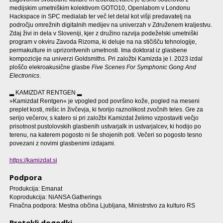
medijskim umetniškim kolektivom GOTO10, Openlabom v Londonu
Hackspace in SPC medialab ter več let delal kot višji predavatelj na
področju omrežnih digitalnih medijev na univerzah v Združenem kraljestvu.
Zdaj živi in dela v Sloveniji, kjer z družino razvija podeželski umetniški
program v okviru Zavoda Rizoma, ki deluje na na stičišču tehnologije,
permakulture in uprizoritvenih umetnosti. Ima doktorat iz glasbene
kompozicije na univerzi Goldsmiths. Pri založbi Kamizda je l. 2023 izdal
ploščo elekroakusične glasbe
Five Scenes For Symphonic Gong And
Electronics
.
▂ KAMIZDAT RENTGEN ▂
»Kamizdat Rentgen« je vpogled pod površino kože, pogled na meseni
preplet kosti, mišic in živčevja, ki tvorijo raznolikost zvočnih teles. Gre za
serijo večerov, s katero si pri založbi Kamizdat želimo vzpostaviti večjo
prisotnost pustolovskih glasbenih ustvarjalk in ustvarjalcev, ki hodijo po
terenu, na katerem pogosto ni še shojenih poti. Večeri so pogosto tesno
povezani z novimi glasbenimi izdajami.
https://kamizdat.si
Podpora
Produkcija: Emanat
Koprodukcija: NiANSA Gatherings
Finačna podpora: Mestna občina Ljubljana, Ministrstvo za kulturo RS
Pretekli dogodki