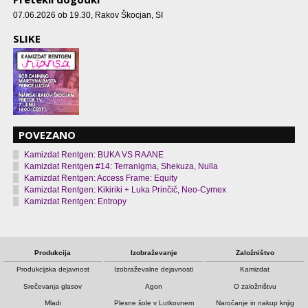
07.06.2026 ob 19.30
, Rakov Škocjan, SI
SLIKE
POVEZANO
Kamizdat Rentgen: BUKA VS RAANE
Kamizdat Rentgen #14: Terranigma, Shekuza, Nulla
Kamizdat Rentgen: Access Frame: Equity
Kamizdat Rentgen: Kikiriki + Luka Prinčič, Neo-Cymex
Kamizdat Rentgen: Entropy
Produkcija
Izobraževanje
Založništvo
Produkcijska dejavnost
Izobraževalne dejavnosti
Kamizdat
Srečevanja glasov
Agon
O založništvu
Mladi
Plesne šole v Lutkovnem
Naročanje in nakup knjig