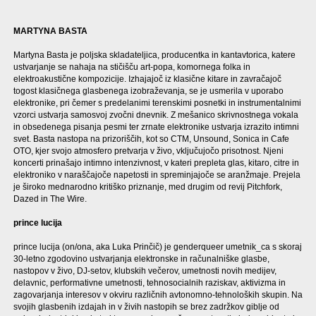
MARTYNA BASTA
Martyna Basta je poljska skladateljica, producentka in kantavtorica, katere
ustvarjanje se nahaja na stičišču art-popa, komornega folka in
elektroakustične kompozicije. Izhajajoč iz klasične kitare in zavračajoč
togost klasičnega glasbenega izobraževanja, se je usmerila v uporabo
elektronike, pri čemer s predelanimi terenskimi posnetki in instrumentalnimi
vzorci ustvarja samosvoj zvočni dnevnik. Z mešanico skrivnostnega vokala
in obsedenega pisanja pesmi ter zrnate elektronike ustvarja izrazito intimni
svet. Basta nastopa na prizoriščih, kot so CTM, Unsound, Sonica in Cafe
OTO, kjer svojo atmosfero pretvarja v živo, vključujočo prisotnost. Njeni
koncerti prinašajo intimno intenzivnost, v kateri prepleta glas, kitaro, citre in
elektroniko v naraščajoče napetosti in spreminjajoče se aranžmaje. Prejela
je široko mednarodno kritiško priznanje, med drugim od revij Pitchfork,
Dazed in The Wire.
prince lucija
prince lucija (on/ona, aka Luka Prinčič) je genderqueer umetnik_ca s skoraj
30-letno zgodovino ustvarjanja elektronske in računalniške glasbe,
nastopov v živo, DJ-setov, klubskih večerov, umetnosti novih medijev,
delavnic, performativne umetnosti, tehnosocialnih raziskav, aktivizma in
zagovarjanja interesov v okviru različnih avtonomno-tehnoloških skupin. Na
svojih glasbenih izdajah in v živih nastopih se brez zadržkov giblje od