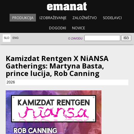
PRODUKCIJA
IZOBRAŽEVANJE
ZALOŽNIŠTVO
SODELAVCI
DOGODKI
NOVICE
SLO
ENG
O ZAVODU
Kamizdat Rentgen X NiANSA
Gatherings: Martyna Basta,
prince lucija, Rob Canning
2026