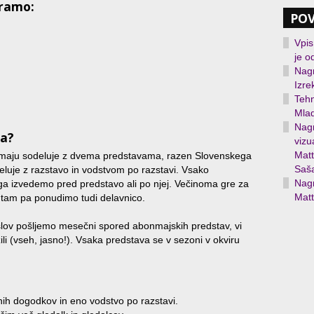
iramo:
PO
Vpis
je o
Nagr
Izre
Tehn
Mlad
Nagr
ma?
viz
Matt
onmaju sodeluje z dvema predstavama, razen Slovenskega
Saša
deluje z razstavo in vodstvom po razstavi. Vsako
Nagr
ga izvedemo pred predstavo ali po njej. Večinoma gre za
Matt
n tam pa ponudimo tudi delavnico.
lov pošljemo mesečni spored abonmajskih predstav, vi
li (vseh, jasno!). Vsaka predstava se v sezoni v okviru
nih dogodkov in eno vodstvo po razstavi.