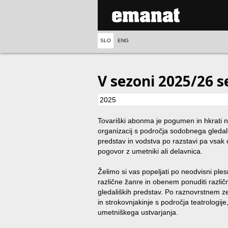
SLO
ENG
V sezoni 2025/26 
2025
Tovariški abonma je pogumen in hkrati n
organizacij s področja sodobnega gledali
predstav in vodstva po razstavi pa vsa
pogovor z umetniki ali delavnica.
Želimo si vas popeljati po neodvisni plesn
različne žanre in obenem ponuditi različn
gledaliških predstav. Po raznovrstnem ze
in strokovnjakinje s področja teatrologij
umetniškega ustvarjanja.