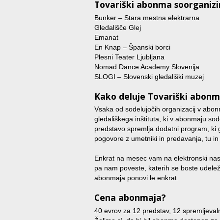
Tovariški abonma soorganiz
Bunker – Stara mestna elektrarna
Gledališče Glej
Emanat
En Knap – Španski borci
Plesni Teater Ljubljana
Nomad Dance Academy Slovenija
SLOGI – Slovenski gledališki muzej
Kako deluje Tovariški abon
Vsaka od sodelujočih organizacij v ab
gledališkega inštituta, ki v abonmaju so
predstavo spremlja dodatni program, ki 
pogovore z umetniki in predavanja, tu i
Enkrat na mesec vam na elektronski nas
pa nam poveste, katerih se boste udeleži
abonmaja ponovi le enkrat.
Cena abonmaja?
40 evrov za 12 predstav, 12 spremljeval