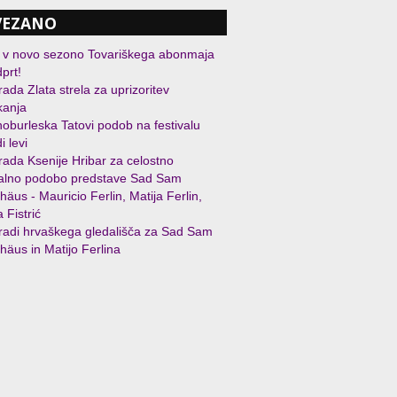
VEZANO
 v novo sezono Tovariškega abonmaja
dprt!
ada Zlata strela za uprizoritev
kanja
oburleska Tatovi podob na festivalu
i levi
ada Ksenije Hribar za celostno
ualno podobo predstave Sad Sam
häus - Mauricio Ferlin, Matija Ferlin,
 Fistrić
adi hrvaškega gledališča za Sad Sam
häus in Matijo Ferlina