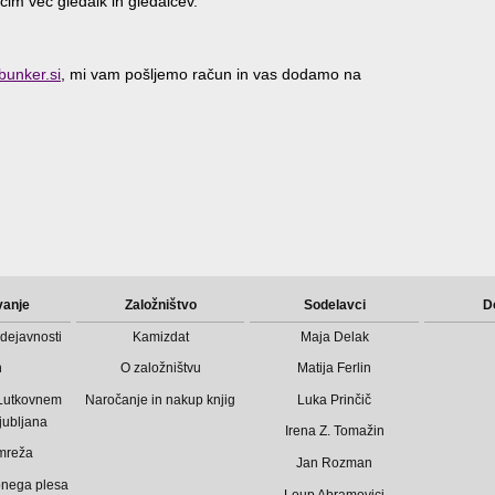
čim več gledalk in gledalcev.
unker.si
, mi vam pošljemo račun in vas dodamo na
vanje
Založništvo
Sodelavci
D
dejavnosti
Kamizdat
Maja Delak
n
O založništvu
Matija Ferlin
 Lutkovnem
Naročanje in nakup knjig
Luka Prinčič
jubljana
Irena Z. Tomažin
mreža
Jan Rozman
bnega plesa
Loup Abramovici