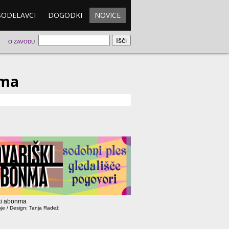
SODELAVCI
DOGODKI
NOVICE
O ZAVODU
nma
ki abonma
je / Design: Tanja Radež