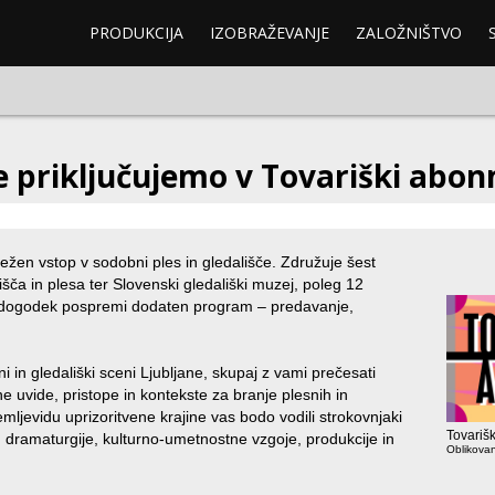
PRODUKCIJA
IZOBRAŽEVANJE
ZALOŽNIŠTVO
se priključujemo v Tovariški abo
ežen vstop v sodobni ples in gledališče. Združuje šest
šča in plesa ter Slovenski gledališki muzej, poleg 12
k dogodek pospremi dodaten program – predavanje,
i in gledališki sceni Ljubljane, skupaj z vami prečesati
e uvide, pristope in kontekste za branje plesnih in
mljevidu uprizoritvene krajine vas bodo vodili strokovnjaki
Tovariš
e, dramaturgije, kulturno-umetnostne vzgoje, produkcije in
Oblikovan