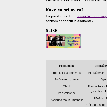
Želimo si, da bi bil abonma dostopen za 
Kako se prijavite?
Preprosto, pišete na
tovariski.abonma@b
seznam abonentk in abonentov.
SLIKE
Produkcija
Izobraže
Produkcijska dejavnost
Izobraževalne 
Srečevanja glasov
Ago
Mladi
Plesne šole v
gledališču L
Transmittance
IDOCDE 
Platforma malih umetnosti
Učna ura sodo