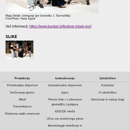
Maja Delak: Izrekanja (po besedilu J. Tannahilla)
Foto/Photo: Nada Žgank
Več informacij:
https://www.bunker.si/festival-mladi-levi/
SLIKE
Produkcija
Izobraževanje
Založništvo
Produkcijska dejavnost
Izobraževalne dejavnosti
Kamizdat
Srečevanja glasov
Agon
O založništvu
Mladi
Plesne šole v Lutkovnem
Naročanje in nakup knjig
gledališču Ljubljana
Transmittance
IDOCDE mreža
Platforma malih umetnosti
Učna ura sodobnega plesa
Metodologije beleženja in