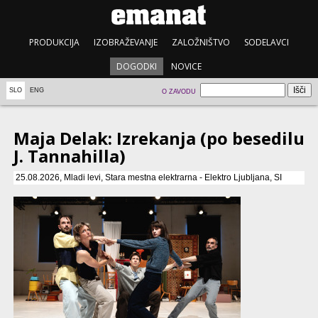
PRODUKCIJA
IZOBRAŽEVANJE
ZALOŽNIŠTVO
SODELAVCI
DOGODKI
NOVICE
SLO
ENG
O ZAVODU
Maja Delak: Izrekanja (po besedilu
J. Tannahilla)
25.08.2026, Mladi levi, Stara mestna elektrarna - Elektro Ljubljana, SI