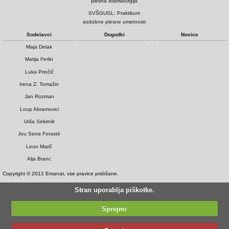
plesna dramaturgija
SVŠGUGL: Praktikum
sodobne plesne umetnosti
Sodelavci
Dogodki
Novice
Maja Delak
Matija Ferlin
Luka Prinčič
Irena Z. Tomažin
Jan Rozman
Loup Abramovici
Urša Sekirnik
Jou Serra Forasté
Leon Marič
Alja Branc
Copyright © 2012 Emanat, vse pravice pridržane.
Stran uporablja piškotke.
Sprejmi