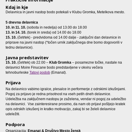
Kdaj in kje
Delavnica in javni nastop bodo potekali v Klubu Gromka, Metelkova mesto.
5 dnevna delavnica
10. in 11. 10.
(sobota in nedelja) od 13.00 do 18.00
13. in 14. 10.
(torek in sreda) od 14.00 do 18.00
15. 10.
(četrtek) - predvidoma od 14.00 dalje - zaključni dan delavnice in
priprave na javni nastop (*točen urnik zaključnega dne bomo dogovorili v
tednu delavnice).
Javna predstavitev
15. 10.
(četrtek) ob 22.00 –
Klub Gromka
– posamezne točke, nastale na
delavnici Moire Finucane bodo predstavljene v okviru večera
tehnoburleske
Tatovi podob
(Emanat).
Prijava
Na delavnico vabimo igralce, plesalce in performerje z odrskimi izkušnjami.
Pogoj za prijavo je redna prisotnost na vseh petih dneh delavnice.
Udeležba na zaključnem nastopu je zaželena, vendar ni pogoj za udeležbo
na delavnici. Vse zainteresirane prosimo, da nam ob prijavi pošljejo kratek
opis odrskih izkušenj in kratko motivacijo, zakaj bi se želeli delavnice
udeležiti.
Podpora
Organizacija:
Emanat & Društvo Mesto žensk