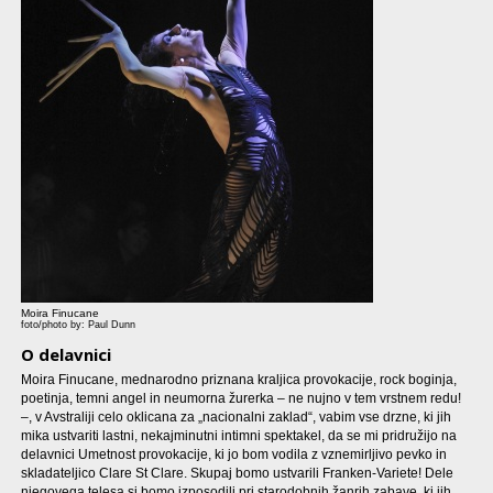
Moira Finucane
foto/photo by: Paul Dunn
O delavnici
Moira Finucane, mednarodno priznana kraljica provokacije, rock boginja,
poetinja, temni angel in neumorna žurerka – ne nujno v tem vrstnem redu!
–, v Avstraliji celo oklicana za „nacionalni zaklad“, vabim vse drzne, ki jih
mika ustvariti lastni, nekajminutni intimni spektakel, da se mi pridružijo na
delavnici Umetnost provokacije, ki jo bom vodila z vznemirljivo pevko in
skladateljico Clare St Clare. Skupaj bomo ustvarili Franken-Variete! Dele
njegovega telesa si bomo izposodili pri starodobnih žanrih zabave, ki jih