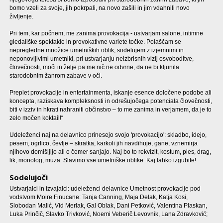
bomo vzeli za svoje, jih pokrpali, na novo zašili in jim vdahnili novo
življenje.
Pri tem, kar počnem, me zanima provokacija - ustvarjam salone, intimne
gledališke spektakle in provokativne variete točke. Polaščam se
nepregledne množice umetniških oblik, sodelujem z izjemnimi in
neponovljivimi umetniki, pri ustvarjanju neizbrisnih vizij osvoboditve,
človečnosti, moči in želje pa me nič ne odvrne, da ne bi kljunila
starodobnim žanrom zabave v oči.
Preplet provokacije in entertainmenta, iskanje esence določene podobe ali
koncepta, raziskava kompleksnosti in odrešujočega potenciala človečnosti,
biti v izziv in hkrati nahraniti občinstvo – to me zanima in verjamem, da je to
zelo močen koktail!“
Udeleženci naj na delavnico prinesejo svojo 'provokacijo': skladbo, idejo,
pesem, ogrlico, čevlje – skratka, karkoli jih navdihuje, gane, vznemirja
njihovo domišljijo ali o čemer sanjajo. Naj bo to rekvizit, kostum, ples, drag,
lik, monolog, muza. Slavimo vse umetniške oblike. Kaj lahko izgubite!
Sodelujoči
Ustvarjalci in izvajalci: udeleženci delavnice Umetnost provokacije pod
vodstvom Moire Finucane: Tanja Canning, Maja Delak, Katja Kosi,
Slobodan Malić, Vid Merlak, Gal Oblak, Dani Petković, Valentina Plaskan,
Luka Prinčič, Slavko Trivković, Noemi Veberič Levovnik, Lana Zdravković;