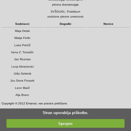
plesna dramaturgija
SVŠGUGL: Praktikum
sodobne plesne umetnosti
Sodelavci
Dogodki
Novice
Maja Delak
Matija Ferlin
Luka Prinčič
Irena Z. Tomažin
Jan Rozman
Loup Abramovici
Urša Sekirnik
Jou Serra Forasté
Leon Marič
Alja Branc
Copyright © 2012 Emanat, vse pravice pridržane.
Stran uporablja piškotke.
Sprejmi