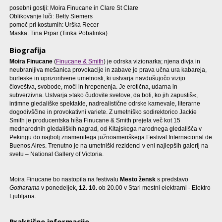
posebni gostji: Moira Finucane in Clare St Clare
Oblikovanje luči: Betty Siemers
pomoč pri kostumih: Urška Recer
Maska: Tina Prpar (Tinka Pobalinka)
Biografija
Moira Finucane
(
Finucane & Smith
) je odrska vizionarka; njena divja in
neubranljiva mešanica provokacije in zabave je prava učna ura kabareja,
burleske in uprizoritvene umetnosti, ki ustvarja navdušujočo vizijo
človeštva, svobode, moči in hrepenenja. Je erotična, udarna in
subverzivna. Ustvarja »tako čudovite svetove, da boli, ko jih zapustiš«,
intimne gledališke spektakle, nadrealistične odrske karnevale, literarne
dogodivščine in provokativni variete. Z umetniško sodirektorico Jackie
Smith je producentska hiša Finucane & Smith prejela več kot 15
mednarodnih gledaliških nagrad, od Kitajskega narodnega gledališča v
Pekingu do najbolj znamenitega južnoameriškega Festival Internacional de
Buenos Aires. Trenutno je na umetniški rezidenci v eni najlepših galerij na
svetu – National Gallery of Victoria.
Moira Finucane bo nastopila na festivalu
Mesto žensk
s predstavo
Gotharama
v ponedeljek,
12. 10.
ob 20.00 v Stari mestni elektrarni - Elektro
Ljubljana.
Praktične informacije