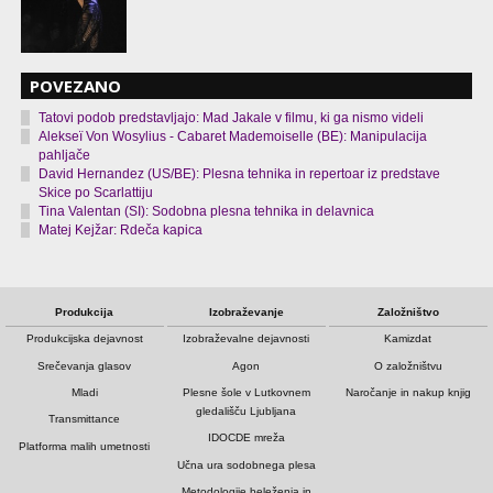
POVEZANO
Tatovi podob predstavljajo: Mad Jakale v filmu, ki ga nismo videli
Alekseï Von Wosylius - Cabaret Mademoiselle (BE): Manipulacija
pahljače
David Hernandez (US/BE): Plesna tehnika in repertoar iz predstave
Skice po Scarlattiju
Tina Valentan (SI): Sodobna plesna tehnika in delavnica
Matej Kejžar: Rdeča kapica
Produkcija
Izobraževanje
Založništvo
Produkcijska dejavnost
Izobraževalne dejavnosti
Kamizdat
Srečevanja glasov
Agon
O založništvu
Mladi
Plesne šole v Lutkovnem
Naročanje in nakup knjig
gledališču Ljubljana
Transmittance
IDOCDE mreža
Platforma malih umetnosti
Učna ura sodobnega plesa
Metodologije beleženja in