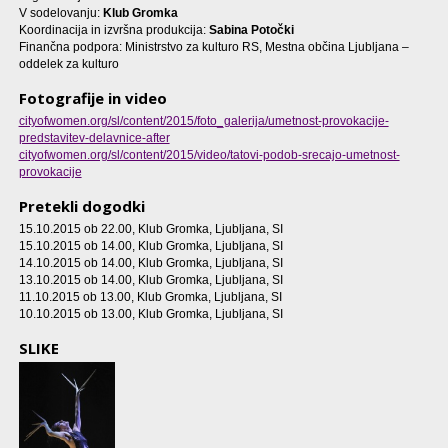
V sodelovanju:
Klub Gromka
Koordinacija in izvršna produkcija:
Sabina Potočki
Finančna podpora: Ministrstvo za kulturo RS, Mestna občina Ljubljana –
oddelek za kulturo
Fotografije in video
cityofwomen.org/sl/content/2015/foto_galerija/umetnost-provokacije-
predstavitev-delavnice-after
cityofwomen.org/sl/content/2015/video/tatovi-podob-srecajo-umetnost-
provokacije
Pretekli dogodki
15.10.2015 ob 22.00
, Klub Gromka, Ljubljana, SI
15.10.2015 ob 14.00
, Klub Gromka, Ljubljana, SI
14.10.2015 ob 14.00
, Klub Gromka, Ljubljana, SI
13.10.2015 ob 14.00
, Klub Gromka, Ljubljana, SI
11.10.2015 ob 13.00
, Klub Gromka, Ljubljana, SI
10.10.2015 ob 13.00
, Klub Gromka, Ljubljana, SI
SLIKE