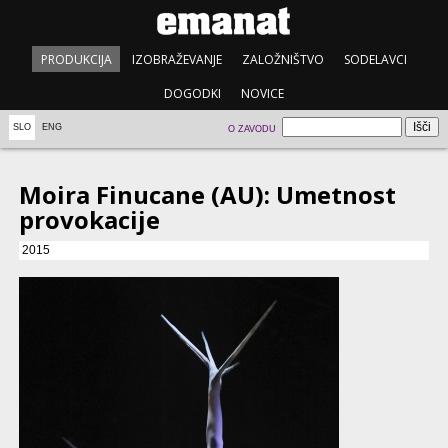
PRODUKCIJA
IZOBRAŽEVANJE
ZALOŽNIŠTVO
SODELAVCI
DOGODKI
NOVICE
SLO
ENG
O ZAVODU
Moira Finucane (AU): Umetnost
provokacije
2015