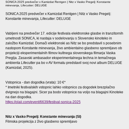
SONICA 2025 predvečer x Kamizdat Rentgen | Nitz x Vasko Pregelj: Konstante
minevanja, Lifecutter: DELUGE
SONICA 2025 predvečer x Kamizdat Rentgen | Nitz x Vasko Pregelj:
Konstante minevanja, Lifecutter: DELUGE
Vabljeni na predvečer 17. edicije festivala elektronske glasbe in tranzitornih
umetnosti SONICA, ki nastaja v sodelovanju s Slovensko kinoteko in
založbo Kamizdat. Domači elektronski as Nitz se bo predstavil s posebnim
nastopom Konstante minevanja, živo ambientalno glasbeno spremljavo ob
projekciji eksperimentalnih filmov kultnega slovenskega filmarja Vaska
Preglja. Zasavski ambasador eksperimentalnega techna in temačnega
ambienta Lifecutter pa bo v AV formatu predstavil svoj novi album DELUGE
(Kamizdat, 2025).
Vstopnica - dan dogodka (vrata): 10 €*
* Imetniki festivalskih vstopnic lahko vstopnico za dogodek brezplačno
dvignejo na blagajni. Sicer pa bodo vstopnice na voljo na blagajni Kinoteke
na dan dogodka.
https://olaii.com/event/6639/festival-sonica-2025
Nitz x Vasko Pregelj: Konstante minevanja (SI)
Filmska projekcija z živo glasbeno spremljavo