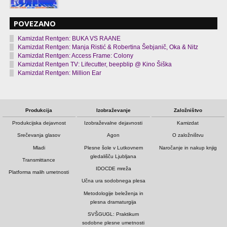
POVEZANO
Kamizdat Rentgen: BUKA VS RAANE
Kamizdat Rentgen: Manja Ristić & Robertina Šebjanič, Oka & Nitz
Kamizdat Rentgen: Access Frame: Colony
Kamizdat Rentgen TV: Lifecutter, beepblip @ Kino Šiška
Kamizdat Rentgen: Million Ear
Produkcija
Izobraževanje
Založništvo
Produkcijska dejavnost
Izobraževalne dejavnosti
Kamizdat
Srečevanja glasov
Agon
O založništvu
Mladi
Plesne šole v Lutkovnem
Naročanje in nakup knjig
gledališču Ljubljana
Transmittance
IDOCDE mreža
Platforma malih umetnosti
Učna ura sodobnega plesa
Metodologije beleženja in
plesna dramaturgija
SVŠGUGL: Praktikum
sodobne plesne umetnosti