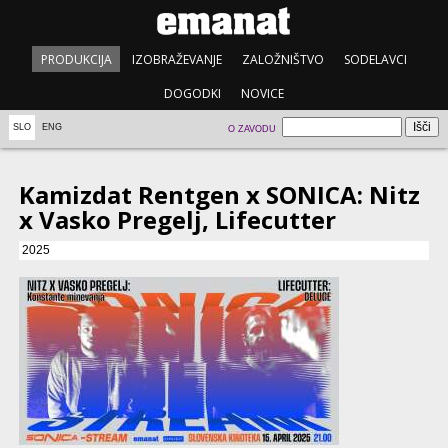
PRODUKCIJA
IZOBRAŽEVANJE
ZALOŽNIŠTVO
SODELAVCI
DOGODKI
NOVICE
SLO
ENG
O ZAVODU
Kamizdat Rentgen x SONICA: Nitz
x Vasko Pregelj, Lifecutter
2025