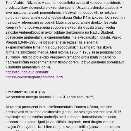
Tine Vrabič - Nitz se je v zadnjem desetletju uveljavil kot eden najvidnejših
predstavnikov slovenske elektronske scene. Ustvarja avtorsko glasbo in v
živo nastopa na vseh pomembnejših festivalih in dogodkih, je nekdanji
dolgoletni programski vodja ljubljanskega Kluba K4 in izkušen DJ z rednimi
nastopi v referenčnih evropskih klubih. Je programski direktor festivala
Keep in Mind, posvečenega sodobni elektronski klubski glasbi, vodja
založbe AmbientSoup in avtor oddaje Senzorama na Radiu Študent,
posvečene ambientalni, eksperimentalni in elektroakustični glasbi. Vasko
Pregelj (1948–1985) je bil scenarist in režiser, ki je snemal
eksperimentalne filme in v slogu zgodovinskih avantgard raziskoval
formalne zmožnosti medija. Med letoma 1965 in 1982 se je podpisal pod
15 filmov. Nitz bo projekcijo Pregljevih temačno grotesknih in baročno
nadrealističnih eksperimentalnih filmov opremil z živo glasbeno spremljavo
v sodobni ambientalni obliki.
https://soundcloud.com/nitz
https://www.instagram.com/tine_nitz/
Lifecutter: DELUGE (SI)
AV premiera novega albuma DELUGE (Kamizdat, 2025)
Slovenski producent in multiinštrumentalist Domen Učakar, strasten
predstavnik ekstremne elektronske glasbe, od svojega prvenca leta 2015
raziskuje mejna zvočna področja med technom, industrialom, hrupom,
dronom in metalom. Igral je v različnih skupinah, med drugim v noise
dvojcu Ontervjabbit. Kot Lifecutter je s svojo estetiko (»power electronics