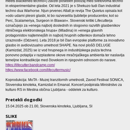
meets blackened techno«) zavzel poseben položaj med svetovoma techno
in eksperimentalne glasbe. Od leta 2021 je s Shekuzo tudi član industrial
techno dua Warhorse. Njun prvenec Atlatl je revija The Quietus opisala kot
»odo udarni plesni glasbi, ki bo razveselila ljubitelje producentov, kot so
Perc, Scalameriya, Surgeon in Blawan«. Slovenski kritiki Lifecutterja
označujejo za »enega najbolj doslednih in slogovno razvitih glasbenikov
ritmičnega elektronskega hrupa« (Mladina) in »enega glavnih
protagonistov najtemnejših in najbolj hrupnih odtenkov domače tehno
izraznosti« (Odzven). Leta 2018 je bil član evropske platforme za inovativno
glasbo in avdiovizualno umetnost SHAPE. Na novi plošči DELUGE
(Kamizdat, 2025) se iz vod hrupnega in industrijskega pulza techna
ponovno potaplja v razplastene okove mračnjaškega ambienta ter naslavlja
temeljne kontradikcije med človekom in njegovim odnosom do narave.
https://lifecutter.bandcamp.com/
https://www.facebook.com/lifecuttermusic/
Koprodukcija: MoTA - Muzej tranzitornih umetnosti, Zavod Festival SONICA,
Slovenska kinoteka, Kamizdat in Emanat. Koncert podpirata Ministrstvo za
kulturo RS in Mestna občina Ljubljana - oddelek za kulturo.
Pretekli dogodki
15.04.2025 ob 21.00
, Slovenska kinoteka, Ljubljana, SI
SLIKE