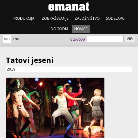
PRODUKCIJA
IZOBRAŽEVANJE
ZALOŽNIŠTVO
SODELAVCI
DOGODKI
NOVICE
SLO
ENG
O ZAVODU
Tatovi jeseni
2019