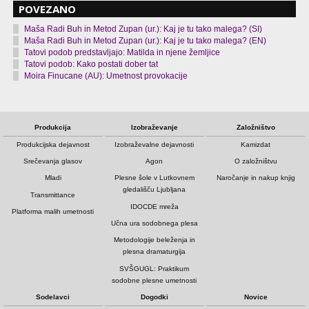
POVEZANO
Maša Radi Buh in Metod Zupan (ur.): Kaj je tu tako malega? (SI)
Maša Radi Buh in Metod Zupan (ur.): Kaj je tu tako malega? (EN)
Tatovi podob predstavljajo: Matilda in njene žemljice
Tatovi podob: Kako postati dober tat
Moira Finucane (AU): Umetnost provokacije
Produkcija
Izobraževanje
Založništvo
Produkcijska dejavnost
Izobraževalne dejavnosti
Kamizdat
Srečevanja glasov
Agon
O založništvu
Mladi
Plesne šole v Lutkovnem
Naročanje in nakup knjig
gledališču Ljubljana
Transmittance
IDOCDE mreža
Platforma malih umetnosti
Učna ura sodobnega plesa
Metodologije beleženja in
plesna dramaturgija
SVŠGUGL: Praktikum
sodobne plesne umetnosti
Sodelavci
Dogodki
Novice