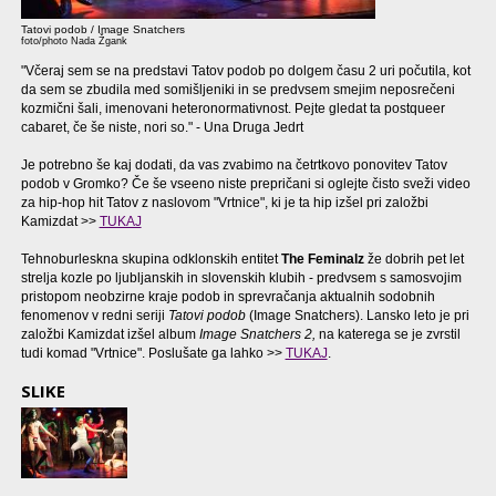
Tatovi podob / Image Snatchers
foto/photo Nada Žgank
"Včeraj sem se na predstavi Tatov podob po dolgem času 2 uri počutila, kot
da sem se zbudila med somišljeniki in se predvsem smejim neposrečeni
kozmični šali, imenovani heteronormativnost. Pejte gledat ta postqueer
cabaret, če še niste, nori so." - Una Druga Jedrt
Je potrebno še kaj dodati, da vas zvabimo na četrtkovo ponovitev Tatov
podob v Gromko? Če še vseeno niste prepričani si oglejte čisto sveži video
za hip-hop hit Tatov z naslovom "Vrtnice", ki je ta hip izšel pri založbi
Kamizdat >>
TUKAJ
Tehnoburleskna skupina odklonskih entitet
The Feminalz
že dobrih pet let
strelja kozle po ljubljanskih in slovenskih klubih - predvsem s samosvojim
pristopom neobzirne kraje podob in sprevračanja aktualnih sodobnih
fenomenov v redni seriji
Tatovi podob
(Image Snatchers). Lansko leto je pri
založbi Kamizdat izšel album
Image Snatchers 2,
na katerega se je zvrstil
tudi komad "Vrtnice". Poslušate ga lahko >>
TUKAJ
.
SLIKE