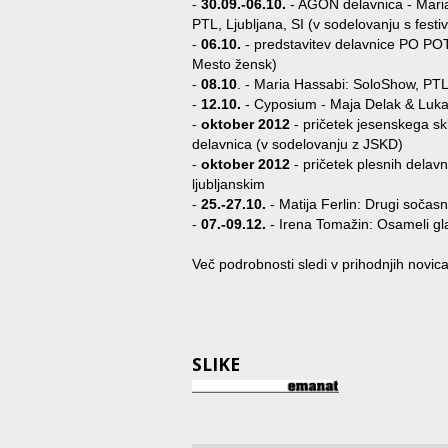
-
30.09.-06.10.
- AGON delavnica - Mari
PTL, Ljubljana, SI (v sodelovanju s fest
-
06.10.
- predstavitev delavnice PO POT
Mesto žensk)
-
08.10
. - Maria Hassabi: SoloShow, PTL,
-
12.10.
- Cyposium - Maja Delak & Luka 
-
oktober 2012
- pričetek jesenskega s
delavnica (v sodelovanju z JSKD)
-
oktober 2012
- pričetek plesnih delav
ljubljanskim
-
25.-27.10.
- Matija Ferlin: Drugi sočasn
-
07.-09.12.
- Irena Tomažin: Osameli gla
Več podrobnosti sledi v prihodnjih novic
SLIKE