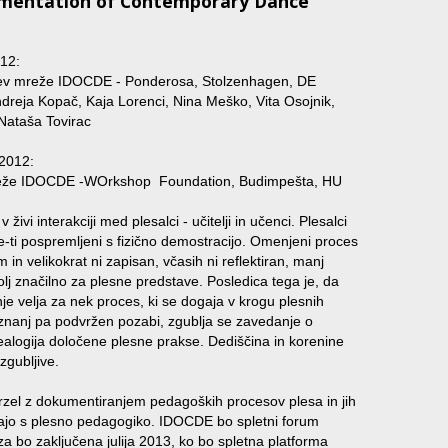
umentation of Contemporary Dance
12:
jev mreže IDOCDE - Ponderosa, Stolzenhagen, DE
ndreja Kopač, Kaja Lorenci, Nina Meško, Vita Osojnik,
 Nataša Tovirac
2012:
reže IDOCDE -WOrkshop Foundation, Budimpešta, HU
ivi interakciji med plesalci - učitelji in učenci. Plesalci
-ti pospremljeni s fizično demostracijo. Omenjeni proces
in velikokrat ni zapisan, včasih ni reflektiran, manj
olj značilno za plesne predstave. Posledica tega je, da
 velja za nek proces, ki se dogaja v krogu plesnih
 znanj pa podvržen pozabi, zgublja se zavedanje o
ealogija določene plesne prakse. Dediščina in korenine
zgubljive.
zel z dokumentiranjem pedagoških procesov plesa in jih
arjajo s plesno pedagogiko. IDOCDE bo spletni forum
a bo zaključena julija 2013, ko bo spletna platforma