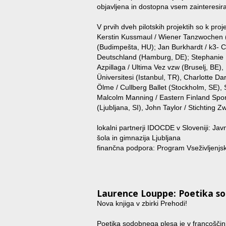
objavljena in dostopna vsem zainteresir
V prvih dveh pilotskih projektih so k proje
Kerstin Kussmaul / Wiener Tanzwochen (
(Budimpešta, HU); Jan Burkhardt / k3-
Deutschland (Hamburg, DE); Stephanie M
Azpillaga / Ultima Vez vzw (Bruselj, BE)
Üniversitesi (Istanbul, TR), Charlotte 
Ölme / Cullberg Ballet (Stockholm, SE),
Malcolm Manning / Eastern Finland Sport
(Ljubljana, SI), John Taylor / Stichting
lokalni partnerji IDOCDE v Sloveniji: Jav
šola in gimnazija Ljubljana
finančna podpora: Program Vseživljenjs
Laurence Louppe: Poetika s
Nova knjiga v zbirki Prehodi!
Poetika sodobnega plesa je v francoščini