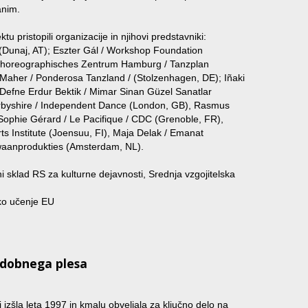
anim.
ktu pristopili organizacije in njihovi predstavniki:
Dunaj, AT); Eszter Gál / Workshop Foundation
 Choreographisches Zentrum Hamburg / Tanzplan
aher / Ponderosa Tanzland / (Stolzenhagen, DE); Iñaki
, Defne Erdur Bektik / Mimar Sinan Güzel Sanatlar
Darbyshire / Independent Dance (London, GB), Rasmus
 Sophie Gérard / Le Pacifique / CDC (Grenoble, FR),
s Institute (Joensuu, FI), Maja Delak / Emanat
 Zwaanprodukties (Amsterdam, NL).
ni sklad RS za kulturne dejavnosti, Srednja vzgojitelska
ko učenje EU
odobnega plesa
 izšla leta 1997 in kmalu obveljala za ključno delo na