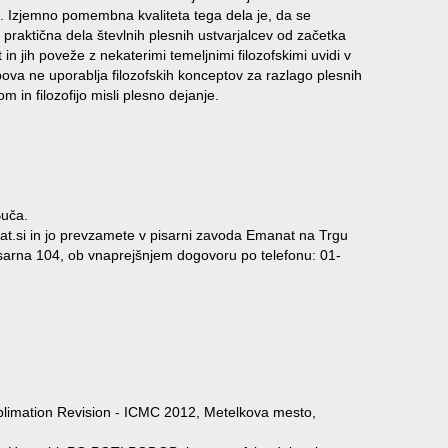
sa. Izjemno pomembna kvaliteta tega dela je, da se
 praktična dela števlnih plesnih ustvarjalcev od začetka
 in jih poveže z nekaterimi temeljnimi filozofskimi uvidi v
pova ne uporablja filozofskih konceptov za razlago plesnih
om in filozofijo misli plesno dejanje.
Buča.
at.si in jo prevzamete v pisarni zavoda Emanat na Trgu
isarna 104, ob vnaprejšnjem dogovoru po telefonu: 01-
blimation Revision - ICMC 2012, Metelkova mesto,