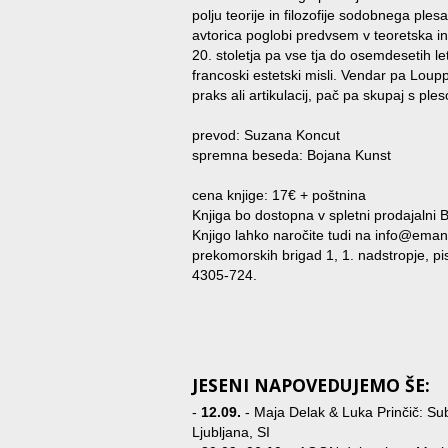
polju teorije in filozofije sodobnega ple
avtorica poglobi predvsem v teoretska in
20. stoletja pa vse tja do osemdesetih let
francoski estetski misli. Vendar pa Loup
praks ali artikulacij, pač pa skupaj s ples
prevod: Suzana Koncut
spremna beseda: Bojana Kunst
cena knjige: 17€ + poštnina
Knjiga bo dostopna v spletni prodajalni 
Knjigo lahko naročite tudi na info@eman
prekomorskih brigad 1, 1. nadstropje, p
4305-724.
JESENI NAPOVEDUJEMO ŠE:
-
12.09.
- Maja Delak & Luka Prinčič: Su
Ljubljana, SI