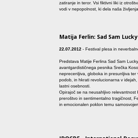
zatiranje in teror. Vsi fiktivni liki iz ot
vodi v nepopolnost, ki dela naša življenj
Matija Ferlin: Sad Sam Lucky
22.07.2012
- Festival plesa in neverbal
Predstava Matije Ferlina Sad Sam Lucky 
avantgardističnega pesnika Srečka Koso
neprecenljiva, globoka in presunljiva ter 
podob, in hkrati revolucionarna v idejah,
lastni osebnosti.
Opirajoč se na neusahljivo relevantnost
preroštvo in sentimentalno tragičnost, F
in emocionalen poklon temu samosvojem