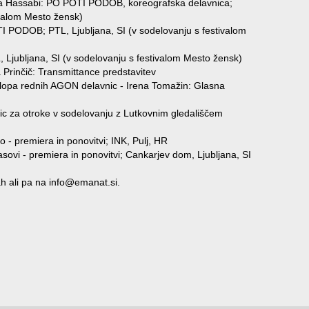
a Hassabi: PO POTI PODOB, koreografska delavnica;
ivalom Mesto žensk)
I PODOB; PTL, Ljubljana, SI (v sodelovanju s festivalom
 Ljubljana, SI (v sodelovanju s festivalom Mesto žensk)
Prinčič: Transmittance predstavitev
klopa rednih AGON delavnic - Irena Tomažin: Glasna
nic za otroke v sodelovanju z Lutkovnim gledališčem
o - premiera in ponovitvi; INK, Pulj, HR
sovi - premiera in ponovitvi; Cankarjev dom, Ljubljana, SI
ah ali pa na info@emanat.si.