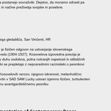
roštva postanejo sovražniki. Dejstvo, da moramo odrasti pa
a in načine preživetja svojske in posebne.
nega gledališča, San Vinčenti, HR
je fizičen odgovor na ustvarjanje slovenskega
vela (1904-1927). Kosovelova izpovedna poezija je
v duhu sodobna, polna notranjih napetosti in stilističnih
 ki se prepletajo z neposrednimi razmisleki o pesnikovi
 Kosovelovih verzov, njegovo iskrenost, melanholično
erlin v SAD SAM Lucky ustvari izjemno fizičen, turbulenten
u avantgardističnemu pesniku.