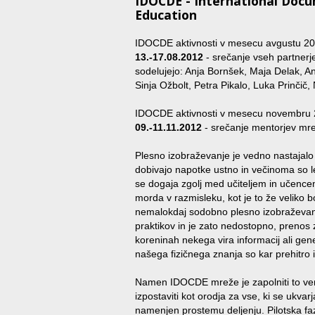
IDOCDE - International Doc
Education
IDOCDE aktivnosti v mesecu avgustu 20
13.-17.08.2012
- srečanje vseh partner
sodelujejo: Anja Bornšek, Maja Delak, A
Sinja Ožbolt, Petra Pikalo, Luka Prinčič,
IDOCDE aktivnosti v mesecu novembru 
09.-11.11.2012
- srečanje mentorjev m
Plesno izobraževanje je vedno nastajalo v ž
dobivajo napotke ustno in večinoma so le
se dogaja zgolj med učiteljem in učencem 
morda v razmisleku, kot je to že veliko b
nemalokdaj sodobno plesno izobraževanje
praktikov in je zato nedostopno, prenos
koreninah nekega vira informacij ali gen
našega fizičnega znanja so kar prehitro i
Namen IDOCDE mreže je zapolniti to ver
izpostaviti kot orodja za vse, ki se ukv
namenjen prostemu deljenju. Pilotska faz