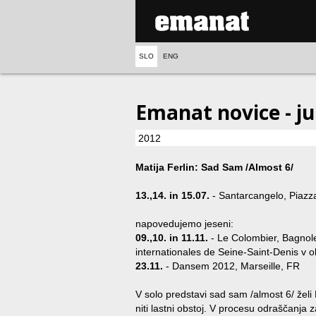
SLO
ENG
Emanat novice - jul
2012
Matija Ferlin: Sad Sam /Almost 6/
13.,14. in 15.07.
- Santarcangelo, Piazza
napovedujemo jeseni:
09.,10. in 11.11.
- Le Colombier, Bagnol
internationales de Seine-Saint-Denis v o
23.11.
- Dansem 2012, Marseille, FR
V solo predstavi sad sam /almost 6/ želi M
niti lastni obstoj. V procesu odraščanja z