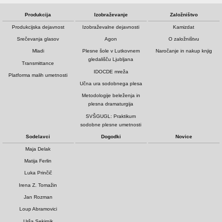
Produkcija
Izobraževanje
Založništvo
Produkcijska dejavnost
Izobraževalne dejavnosti
Kamizdat
Srečevanja glasov
Agon
O založništvu
Mladi
Plesne šole v Lutkovnem
Naročanje in nakup knjig
gledališču Ljubljana
Transmittance
IDOCDE mreža
Platforma malih umetnosti
Učna ura sodobnega plesa
Metodologije beleženja in
plesna dramaturgija
SVŠGUGL: Praktikum
sodobne plesne umetnosti
Sodelavci
Dogodki
Novice
Maja Delak
Matija Ferlin
Luka Prinčič
Irena Z. Tomažin
Jan Rozman
Loup Abramovici
Urša Sekirnik