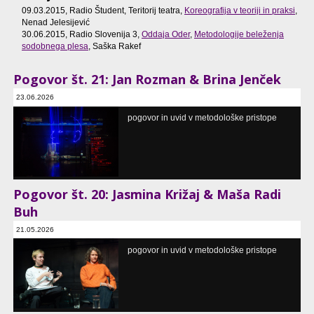
09.03.2015, Radio Študent, Teritorij teatra,
Koreografija v teoriji in praksi
,
Nenad Jelesijević
30.06.2015, Radio Slovenija 3,
Oddaja Oder
,
Metodologije beleženja
sodobnega plesa
, Saška Rakef
Pogovor št. 21: Jan Rozman & Brina Jenček
23.06.2026
pogovor o koreografskih praksah
pogovor in uvid v metodološke pristope
Stara mestna elektrarna - Elektro Ljubljana, Ljubljana, SI
Pogovor št. 20: Jasmina Križaj & Maša Radi
Buh
21.05.2026
pogovor o koreografskih praksah
pogovor in uvid v metodološke pristope
Stara mestna elektrarna - Elektro Ljubljana, Ljubljana, SI