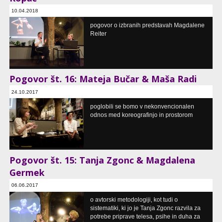
10.04.2018
serija pogovorov o koreografskih praksah
pogovor o izbranih predstavah Magdalene
Pritličje, Ljubljana, SI
Reiter
Pogovor št. 16: Mateja Bučar & Maša Radi
24.10.2017
serija pogovoriv o koreografski praksi
poglobili se bomo v nekonvencionalen
Pritličje, Ljubljana, SI
odnos med koreografinjo in prostorom
Pogovor št. 15: Tanja Zgonc & Magdalena
Germek
06.06.2017
serija pogovorov o koreografski praksi
o avtorski metodologiji, kot tudi o
Pritličje, Ljubljana, SI
sistematiki, ki jo je Tanja Zgonc razvila za
potrebe priprave telesa, psihe in duha za