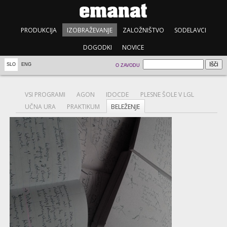
PRODUKCIJA
IZOBRAŽEVANJE
ZALOŽNIŠTVO
SODELAVCI
DOGODKI
NOVICE
SLO
ENG
O ZAVODU
VSI PROGRAMI
AGON
IDOCDE
PLESNE ŠOLE V LGL
UČNA URA
PRAKTIKUM
BELEŽENJE