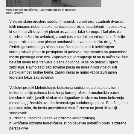
Metodologije beleženja / Methodologies of notation
arhiv / archive
V slovenskem prostoru sodobnih scenskih umetnosti v zadnjih dvajsetih
letih nimamo nobene dokumentacije področja metodologij in postopkov,
ki so jih razvili slovenski plesni ustvarjalci, tako koreografi kot plesalci
(predvsem ženske avtorice), zaradi česar se dokumentacije in refleksije
na področju sodobne plesne umetnosti lotevamo nekoliko drugače.
Refleksija sodobnega plesa poskušamo pomakniti k beleženjem
koreografskih praks in postopkov, ki postavlja zapisovalca na pomembno
mesto plesnega diskurza. Zapisovanje koreografije bi na ta način skušalo
beležiti ravno tiste trenutke plesne govorice, ki se po definiciji sproti
zabrisuje. Ravno zato zapisovanje plesa ne more nikoli v celoti uiti
partikularnosti lastne forme, zaradi česar je nujno vzpostaviti jasen
teoretski fokus zapisovanja.
Večletni projekt Metodologije beleženja sodobnega plesa bo v formi
dokumentacije oziroma beleženja koreografsko-dramaturških parov,
izveden v obliki javnih strokovnih dogodkov, in sicer na temo beleženja
metodologij ženskih avtoric slovenskega sodobnega plesa. Beleženje bo
potekalo tako, da bosta predvidoma vsakič znova na javni diskusiji
sodelovali:
a) izbrana umetnica (plesalka oziroma koreografinja)
b) kritičarka oziroma teoretičarka, ki bo osvetlila avtoričin opus iz izbrane
perspektive