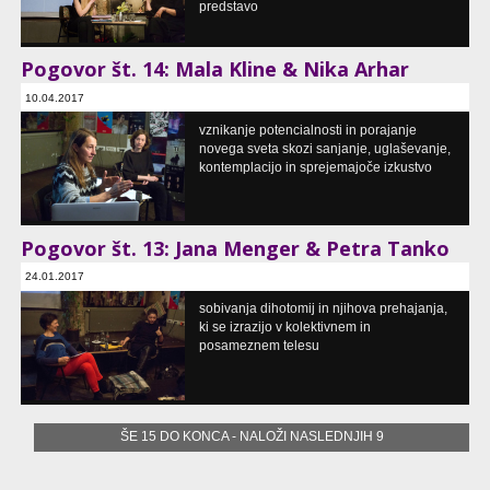
predstavo
Pogovor št. 14: Mala Kline & Nika Arhar
10.04.2017
serija pogovorov o koreografskih praksah
vznikanje potencialnosti in porajanje
Pritličje, Ljubljana, SI
novega sveta skozi sanjanje, uglaševanje,
kontemplacijo in sprejemajoče izkustvo
Pogovor št. 13: Jana Menger & Petra Tanko
24.01.2017
serija pogovorov o koreografskih praksah
sobivanja dihotomij in njihova prehajanja,
Pritličje, Ljubljana, SI
ki se izrazijo v kolektivnem in
posameznem telesu
ŠE 15 DO KONCA - NALOŽI NASLEDNJIH 9