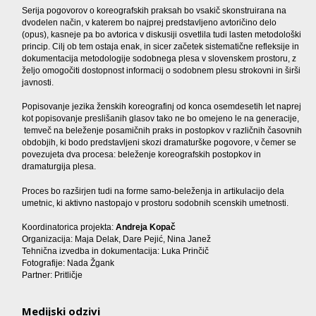
Serija pogovorov o koreografskih praksah bo vsakič skonstruirana na
dvodelen način, v katerem bo najprej predstavljeno avtoričino delo
(opus), kasneje pa bo avtorica v diskusiji osvetlila tudi lasten metodološki
princip. Cilj ob tem ostaja enak, in sicer začetek sistematične refleksije in
dokumentacija metodologije sodobnega plesa v slovenskem prostoru, z
željo omogočiti dostopnost informacij o sodobnem plesu strokovni in širši
javnosti.
Popisovanje jezika ženskih koreografinj od konca osemdesetih let naprej
kot popisovanje preslišanih glasov tako ne bo omejeno le na generacije,
temveč na beleženje posamičnih praks in postopkov v različnih časovnih
obdobjih, ki bodo predstavljeni skozi dramaturške pogovore, v čemer se
povezujeta dva procesa: beleženje koreografskih postopkov in
dramaturgija plesa.
Proces bo razširjen tudi na forme samo-beleženja in artikulacijo dela
umetnic, ki aktivno nastopajo v prostoru sodobnih scenskih umetnosti.
Koordinatorica projekta:
Andreja Kopač
Organizacija:
Maja Delak, Dare Pejić, Nina Janež
Tehnična izvedba in dokumentacija: Luka Prinčič
Fotografije: Nada Žgank
Partner: Pritličje
Medijski odzivi