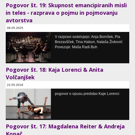
Pogovor št. 19: Skupnost emancipiranih misli
in teles - razprava o pojmu in pojmovanju
avtorstva
08.05.2025
pogovor o koreografskih praksah
V razpravi sodelujejo: Anja Bornšek, Pia
+MSUM, Ljubljana, SI
Brezavšček, Tina Habun, Nataša Živković
Povezuje: Maša Radi Buh
Pogovor št. 18: Kaja Lorenci & Anita
Volčanjšek
22.05.2018
serija pogovorov o koreografskih praksah
pogovor o opusu predstav Kaje Lorenci
Pritličje, Ljubljana, SI
Pogovor št. 17: Magdalena Reiter & Andreja
Kopač