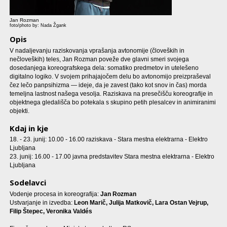
Jan Rozman
foto/photo by: Nada Žgank
Opis
V nadaljevanju raziskovanja vprašanja avtonomije (človeških in
nečloveških) teles, Jan Rozman poveže dve glavni smeri svojega
dosedanjega koreografskega dela: somatiko predmetov in utelešeno
digitalno logiko. V svojem prihajajočem delu bo avtonomijo preizpraševal
čez lečo panpsihizma — ideje, da je zavest (tako kot snov in čas) morda
temeljna lastnost našega vesolja. Raziskava na presečišču koreografije in
objektnega gledališča bo potekala s skupino petih plesalcev in animiranimi
objekti.
Kdaj in kje
18. - 23. junij: 10.00 - 16.00 raziskava - Stara mestna elektrarna - Elektro
Ljubljana
23. junij: 16.00 - 17.00 javna predstavitev Stara mestna elektrarna - Elektro
Ljubljana
Sodelavci
Vodenje procesa in koreografija:
Jan Rozman
Ustvarjanje in izvedba:
Leon Marič, Julija Matkovič, Lara Ostan Vejrup,
Filip Štepec, Veronika Valdés