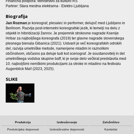
Finančna podpora: Ministrstvo za kulturo RS
Partner: Stara mestna elektrarna - Elektro Ljubljana
Biografija
Jan Rozman
je koreograf, plesalec in performer, delujoč med Ljubljano in
Berlinom. Razvija post-internetni koreografski jezik, ki temelji na delu z
objekti in hibridizaciji žanrov. Je prejemnik strokovne nagrade Ksenije
Hribar za najboljšega koreografa (2019) ter glavne nagrade slovenskega
plesnega bienala Gibanica (2021). Ustvaril je več koreografskih odrskih
del, razvija umetniške metode, namenjene mladim in raznolikim
občinstvom, občasno pa deluje tudi kot scenograf. Je soustanovitelj in del
umetniškega vodstva skupine baff, ki je svoje delo večkrat predstavila med
10. najboljšimi nemškimi produkcijami za otroke in mladino na festivalu
Augenblick Mal! (2023, 2025).
SLIKE
Produkcija
Izobraževanje
Založništvo
Produkcijska dejavnost
Izobraževalne dejavnosti
Kamizdat