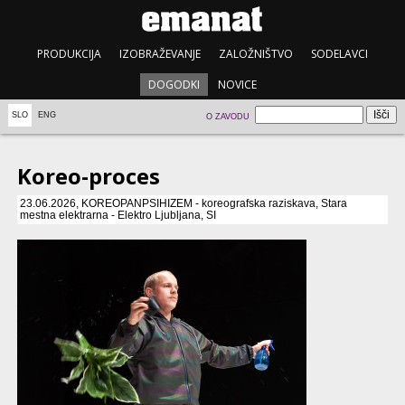
PRODUKCIJA
IZOBRAŽEVANJE
ZALOŽNIŠTVO
SODELAVCI
DOGODKI
NOVICE
SLO
ENG
O ZAVODU
Koreo-proces
23.06.2026, KOREOPANPSIHIZEM - koreografska raziskava, Stara
mestna elektrarna - Elektro Ljubljana, SI