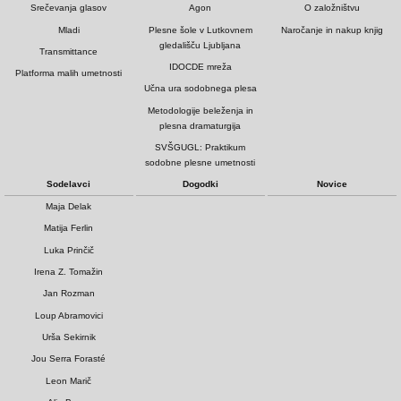
Srečevanja glasov
Agon
O založništvu
Mladi
Plesne šole v Lutkovnem
Naročanje in nakup knjig
gledališču Ljubljana
Transmittance
IDOCDE mreža
Platforma malih umetnosti
Učna ura sodobnega plesa
Metodologije beleženja in
plesna dramaturgija
SVŠGUGL: Praktikum
sodobne plesne umetnosti
Sodelavci
Dogodki
Novice
Maja Delak
Matija Ferlin
Luka Prinčič
Irena Z. Tomažin
Jan Rozman
Loup Abramovici
Urša Sekirnik
Jou Serra Forasté
Leon Marič