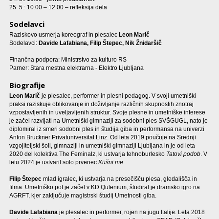
25. 5.: 10.00 – 12.00 – refleksija dela
Sodelavci
Raziskovo usmerja koreograf in plesalec
Leon Marič
Sodelavci:
Davide Lafabiana, Filip Štepec, Nik Žnidaršič
Finančna podpora: Ministrstvo za kulturo RS
Parner: Stara mestna elektrarna - Elektro Ljubljana
Biografije
Leon Marič
je plesalec, performer in plesni pedagog. V svoji umetniški
praksi raziskuje oblikovanje in doživljanje različnih skupnostih znotraj
vzpostavljenih in uveljavljenih struktur. Svoje plesne in umetniške interese
je začel razvijati na Umetniški gimnaziji za sodobni ples SVŠGUGL, nato je
diplomiral iz smeri sodobni ples in študija giba in performansa na univerzi
Anton Bruckner Privatuniversitat Linz. Od leta 2019 poučuje na Srednji
vzgojiteljski šoli, gimnaziji in umetniški gimnaziji Ljubljana in je od leta
2020 del kolektiva The Feminalz, ki ustvarja tehnoburlesko
Tatovi podob
. V
letu 2024 je ustvaril solo prvenec
K
üšni me.
Filip Štepec
mlad igralec, ki ustvarja na presečišču plesa, gledališča in
filma. Umetniško pot je začel v KD Qulenium, študiral je dramsko igro na
AGRFT, kjer zaključuje magistrski študij Umetnosti giba.
Davide Lafabiana
je plesalec in performer, rojen na jugu Italije. Leta 2018