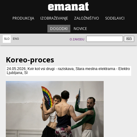
PRODUKCIJA
IZOBRAŽEVANJE
ZALOŽNIŠTVO
SODELAVCI
DOGODKI
NOVICE
SLO
ENG
O ZAVODU
Koreo-proces
24.05.2026, Kvir kot vsi drugi - raziskava, Stara mestna elektrarna - Elektro
Ljubljana, SI