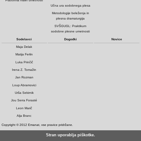
Platforma malih umetnosti
Učna ura sodobnega plesa
Metodologije beleženja in
plesna dramaturgija
SVŠGUGL: Praktikum
sodobne plesne umetnosti
Sodelavci
Dogodki
Novice
Maja Delak
Matija Ferlin
Luka Prinčič
Irena Z. Tomažin
Jan Rozman
Loup Abramovici
Urša Sekirnik
Jou Serra Forasté
Leon Marič
Alja Branc
Copyright © 2012 Emanat, vse pravice pridržane.
Stran uporablja piškotke.