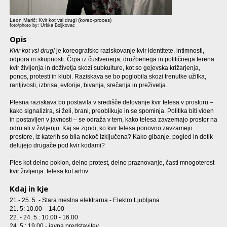
Leon Marič: Kvir kot vsi drugi (koreo-proces)
foto/photo by: Urška Boljkovac
Opis
Kvir kot vsi drugi
je koreografsko raziskovanje kvir identitete, intimnosti,
odpora in skupnosti. Črpa iz čustvenega, družbenega in političnega terena
kvir življenja in doživetja skozi subkulture, kot so gejevska križarjenja,
ponos, protesti in klubi. Raziskava se bo poglobila skozi trenutke užitka,
ranljivosti, izbrisa, evforije, bivanja, srečanja in preživetja.
Plesna raziskava bo postavila v središče delovanje kvir telesa v prostoru –
kako signalizira, si želi, brani, preoblikuje in se spominja. Politika biti viden
in postavljen v javnosti – se odraža v tem, kako telesa zavzemajo prostor na
odru ali v življenju. Kaj se zgodi, ko kvir telesa ponovno zavzamejo
prostore, iz katerih so bila nekoč izključena? Kako gibanje, pogled in dotik
delujejo drugače pod kvir kodami?
Ples kot delno poklon, delno protest, delno praznovanje, časti mnogoterost
kvir življenja: telesa kot arhiv.
Kdaj in kje
21.- 25. 5. - Stara mestna elektrarna - Elektro Ljubljana
21. 5: 10.00 – 14.00
22. - 24. 5.: 10.00 - 16.00
24. 5.: 19.00 - javna predstavitev