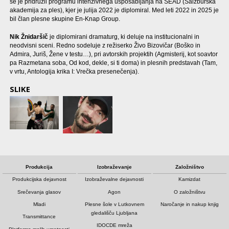
se je pridružil programu intenzivnega usposabljanja na SEAD (Salzburška
akademija za ples), kjer je julija 2022 je diplomiral. Med leti 2022 in 2025 je
bil član plesne skupine En-Knap Group.
Nik Žnidaršič
je diplomirani dramaturg, ki deluje na institucionalni in
neodvisni sceni. Redno sodeluje z režiserko Živo Bizovičar (Boško in
Admira, Juriš, Žene v testu…), pri avtorskih projektih (Agmisterij, kot soavtor
pa Razmetana soba, Od kod, dekle, si ti doma) in plesnih predstavah (Tam,
v vrtu, Antologija krika I: Vrečka presenečenja).
SLIKE
Produkcija
Izobraževanje
Založništvo
Produkcijska dejavnost
Izobraževalne dejavnosti
Kamizdat
Srečevanja glasov
Agon
O založništvu
Mladi
Plesne šole v Lutkovnem
Naročanje in nakup knjig
gledališču Ljubljana
Transmittance
IDOCDE mreža